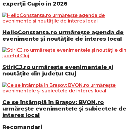
experții Cupio în 2026
HelloConstanta.ro urmărește agenda de
evenimente și noutățile de interes local
StiriCJ.ro urmărește evenimentele și
noutățile din județul Cluj
Ce se întâmplă în Brașov: BVON.ro
urmărește evenimentele și subiectele de
interes local
Recomandari