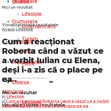
Infidelitate
Diverse
Nici un rezultat
Lifestyle
Frumusețe
Vizualizați toate rezultatele
Entertainment
Acasă
Lifestyle
Turism
Cum a reacționat
Sănătate
Roberta când a văzut ce
Social
a vorbit Iulian cu Elena,
Internațional
Filme
deși i-a zis că o place pe
ea
Diverse
31/01/2025
Nici un rezultat
in
Lifestyle
Lifestyle
Vizualizați toate rezultatele