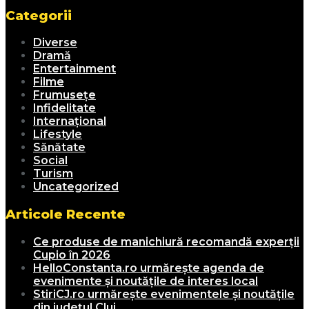
Categorii
Diverse
Dramă
Entertainment
Filme
Frumusețe
Infidelitate
Internațional
Lifestyle
Sănătate
Social
Turism
Uncategorized
Articole Recente
Ce produse de manichiură recomandă experții
Cupio în 2026
HelloConstanta.ro urmărește agenda de
evenimente și noutățile de interes local
StiriCJ.ro urmărește evenimentele și noutățile
din județul Cluj