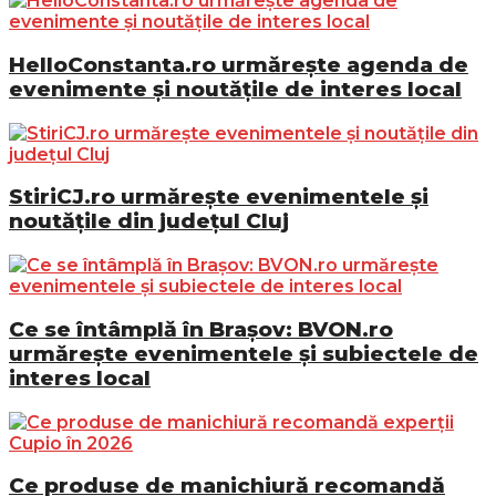
HelloConstanta.ro urmărește agenda de
evenimente și noutățile de interes local
StiriCJ.ro urmărește evenimentele și
noutățile din județul Cluj
Ce se întâmplă în Brașov: BVON.ro
urmărește evenimentele și subiectele de
interes local
Ce produse de manichiură recomandă