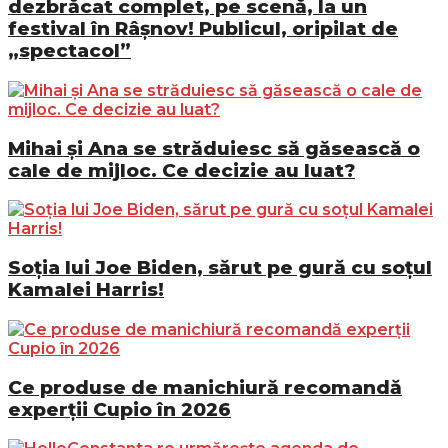
dezbrăcat complet, pe scenă, la un
festival în Râșnov! Publicul, oripilat de
„spectacol”
Mihai și Ana se străduiesc să găsească o
cale de mijloc. Ce decizie au luat?
Soția lui Joe Biden, sărut pe gură cu soțul
Kamalei Harris!
Ce produse de manichiură recomandă
experții Cupio în 2026