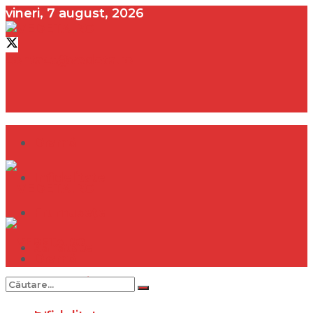
vineri, 7 august, 2026
contact@vedeta.ro
Dramă
Infidelitate
Frumusețe
Sănătate
Dramă
Internațional