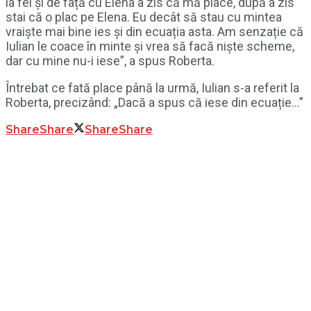
la fel și de față cu Elena a zis că mă place, după a zis
stai că o plac pe Elena. Eu decât să stau cu mintea
vraiște mai bine ies și din ecuația asta. Am senzație că
Iulian le coace în minte și vrea să facă niște scheme,
dar cu mine nu-i iese”, a spus Roberta.
Întrebat ce fată place până la urmă, Iulian s-a referit la
Roberta, precizând: „Dacă a spus că iese din ecuație…”
Share
Share
Share
Share