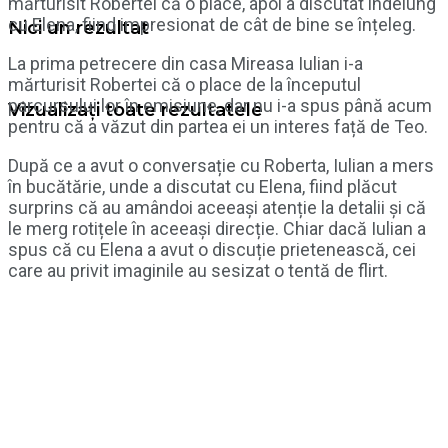
mărturisit Robertei că o place, apoi a discutat îndelung
cu Elena, fiind impresionat de cât de bine se înțeleg.
Nici un rezultat
La prima petrecere din casa Mireasa Iulian i-a
mărturisit Robertei că o place de la începutul
parcursului lor în emisiune, dar nu i-a spus până acum
Vizualizați toate rezultatele
pentru că a văzut din partea ei un interes față de Teo.
După ce a avut o conversație cu Roberta, Iulian a mers
în bucătărie, unde a discutat cu Elena, fiind plăcut
surprins că au amândoi aceeași atenție la detalii și că
le merg rotițele în aceeași direcție. Chiar dacă Iulian a
spus că cu Elena a avut o discuție prietenească, cei
care au privit imaginile au sesizat o tentă de flirt.