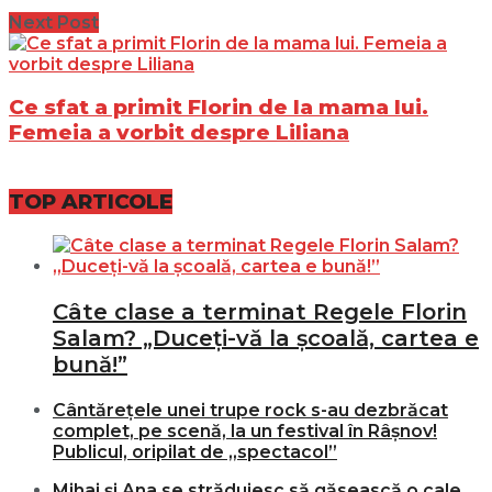
Next Post
Ce sfat a primit Florin de la mama lui.
Femeia a vorbit despre Liliana
TOP ARTICOLE
Câte clase a terminat Regele Florin
Salam? „Duceți-vă la școală, cartea e
bună!”
Cântărețele unei trupe rock s-au dezbrăcat
complet, pe scenă, la un festival în Râșnov!
Publicul, oripilat de „spectacol”
Mihai și Ana se străduiesc să găsească o cale