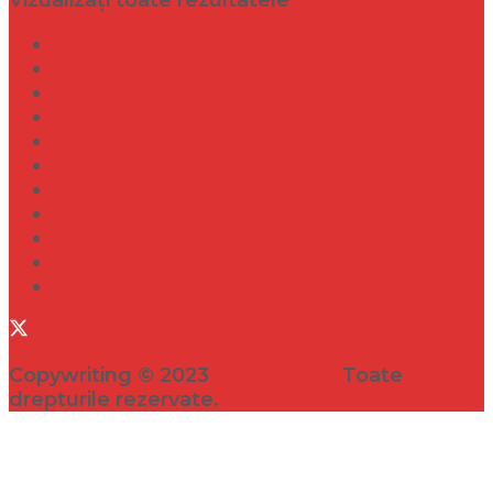
Vizualizați toate rezultatele
Dramă
Infidelitate
Frumusețe
Sănătate
Internațional
Diverse
Lifestyle
Entertainment
Turism
Social
Filme
Copywriting © 2023
VEDETA.RO
Toate
drepturile rezervate.