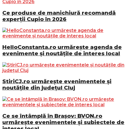
Ce produse de manichiură recomandă
experții Cupio în 2026
HelloConstanta.ro urmărește agenda de
evenimente și noutățile de interes local
StiriCJ.ro urmărește evenimentele și
noutățile din județul Cluj
Ce se întâmplă în Brașov: BVON.ro
urmărește evenimentele și subiectele de
interes local