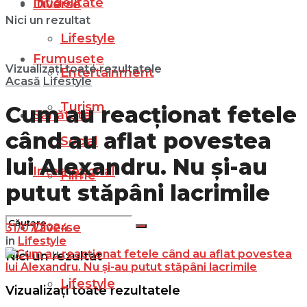
Infidelitate
Diverse
Nici un rezultat
Lifestyle
Frumusețe
Vizualizați toate rezultatele
Entertainment
Acasă
Lifestyle
Turism
Cum au reacționat fetele
Sănătate
când au aflat povestea
Social
lui Alexandru. Nu și-au
Internațional
Filme
putut stăpâni lacrimile
Diverse
31/07/2024
in
Lifestyle
Nici un rezultat
Lifestyle
Vizualizați toate rezultatele