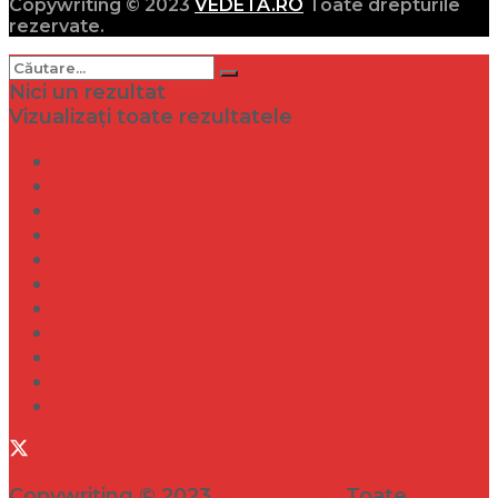
Copywriting © 2023
VEDETA.RO
Toate drepturile
rezervate.
Nici un rezultat
Vizualizați toate rezultatele
Dramă
Infidelitate
Frumusețe
Sănătate
Internațional
Diverse
Lifestyle
Entertainment
Turism
Social
Filme
Copywriting © 2023
VEDETA.RO
Toate