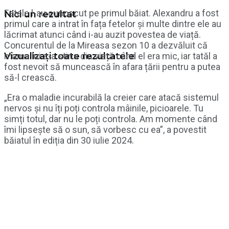
Fetele l-au cunoscut pe primul băiat. Alexandru a fost
Nici un rezultat
primul care a intrat în fața fetelor și multe dintre ele au
lăcrimat atunci când i-au auzit povestea de viață.
Concurentul de la Mireasa sezon 10 a dezvăluit că
mama lui s-a stins din viață când el era mic, iar tatăl a
Vizualizați toate rezultatele
fost nevoit să muncească în afara țării pentru a putea
să-l crească.
„Era o maladie incurabilă la creier care atacă sistemul
nervos și nu îți poți controla mâinile, picioarele. Tu
simți totul, dar nu le poți controla. Am momente când
îmi lipsește să o sun, să vorbesc cu ea”, a povestit
băiatul în ediția din 30 iulie 2024.