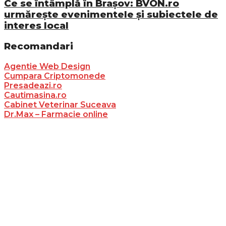
Ce se întâmplă în Brașov: BVON.ro
urmărește evenimentele și subiectele de
interes local
Recomandari
Agentie Web Design
Cumpara Criptomonede
Presadeazi.ro
Cautimasina.ro
Cabinet Veterinar Suceava
Dr.Max – Farmacie online