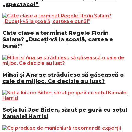
„spectacol”
Câte clase a terminat Regele Florin
Salam? „Duceți-vă la școală, cartea e
bună!”
Mihai și Ana se străduiesc să găsească o
cale de mijloc. Ce decizie au luat?
Soția lui Joe Biden, sărut pe gură cu soțul
Kamalei Harris!