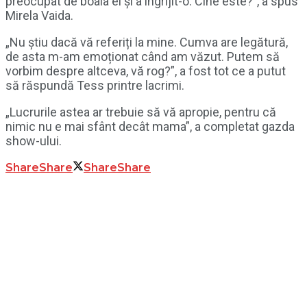
preocupat de boala ei și a îngrijit-o. Cine este?”, a spus
Mirela Vaida.
„Nu știu dacă vă referiți la mine. Cumva are legătură,
de asta m-am emoționat când am văzut. Putem să
vorbim despre altceva, vă rog?”, a fost tot ce a putut
să răspundă Tess printre lacrimi.
„Lucrurile astea ar trebuie să vă apropie, pentru că
nimic nu e mai sfânt decât mama”, a completat gazda
show-ului.
Share
Share
Share
Share