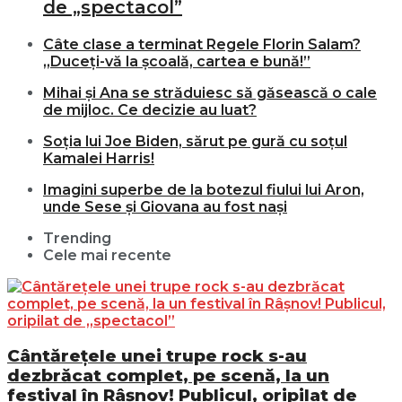
de „spectacol”
Câte clase a terminat Regele Florin Salam?
„Duceți-vă la școală, cartea e bună!”
Mihai și Ana se străduiesc să găsească o cale
de mijloc. Ce decizie au luat?
Soția lui Joe Biden, sărut pe gură cu soțul
Kamalei Harris!
Imagini superbe de la botezul fiului lui Aron,
unde Sese și Giovana au fost nași
Trending
Cele mai recente
Cântărețele unei trupe rock s-au
dezbrăcat complet, pe scenă, la un
festival în Râșnov! Publicul, oripilat de