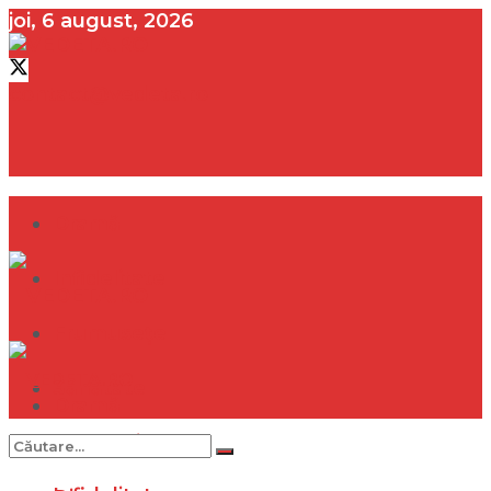
joi, 6 august, 2026
contact@vedeta.ro
Dramă
Infidelitate
Frumusețe
Sănătate
Dramă
Internațional