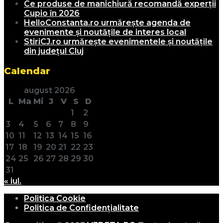
Ce produse de manichiură recomandă experții
Cupio în 2026
HelloConstanta.ro urmărește agenda de
evenimente și noutățile de interes local
StiriCJ.ro urmărește evenimentele și noutățile
din județul Cluj
Calendar
august 2026
L
Ma
Mi
J
V
S
D
1
2
3
4
5
6
7
8
9
10
11
12
13
14
15
16
17
18
19
20
21
22
23
24
25
26
27
28
29
30
31
« iul.
Politica Cookie
Politica de Confidențialitate