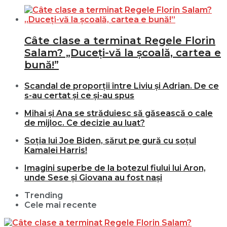
Câte clase a terminat Regele Florin
Salam? „Duceți-vă la școală, cartea e
bună!”
Scandal de proporții între Liviu și Adrian. De ce
s-au certat și ce și-au spus
Mihai și Ana se străduiesc să găsească o cale
de mijloc. Ce decizie au luat?
Soția lui Joe Biden, sărut pe gură cu soțul
Kamalei Harris!
Imagini superbe de la botezul fiului lui Aron,
unde Sese și Giovana au fost nași
Trending
Cele mai recente