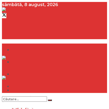
sâmbătă, 8 august, 2026
contact@vedeta.ro
Dramă
Infidelitate
Frumusețe
Sănătate
Dramă
Internațional