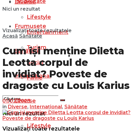
Infidelitate
Diverse
Nici un rezultat
Lifestyle
Frumusețe
Vizualizați toate rezultatele
Entertainment
Acasă
Sănătate
Turism
Cum își menține Diletta
Sănătate
Leotta corpul de
Social
invidiat? Poveste de
Internațional
Filme
dragoste cu Louis Karius
Diverse
01/02/2023
in
Diverse
,
Internațional
,
Sănătate
Nici un rezultat
Lifestyle
Vizualizați toate rezultatele