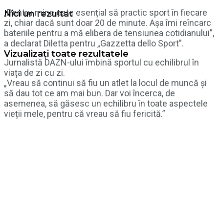
„Pentru mine este esențial să practic sport în fiecare
Nici un rezultat
zi, chiar dacă sunt doar 20 de minute. Așa îmi reîncarc
bateriile pentru a mă elibera de tensiunea cotidianului”,
a declarat Diletta pentru „Gazzetta dello Sport”.
Vizualizați toate rezultatele
Jurnalistă DAZN-ului îmbină sportul cu echilibrul în
viața de zi cu zi.
„Vreau să continui să fiu un atlet la locul de muncă și
să dau tot ce am mai bun. Dar voi încerca, de
asemenea, să găsesc un echilibru în toate aspectele
vieții mele, pentru că vreau să fiu fericită.”