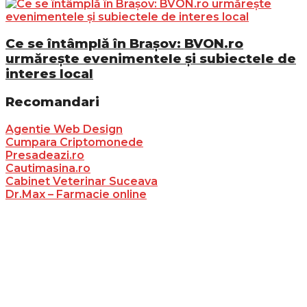
Ce se întâmplă în Brașov: BVON.ro
urmărește evenimentele și subiectele de
interes local
Recomandari
Agentie Web Design
Cumpara Criptomonede
Presadeazi.ro
Cautimasina.ro
Cabinet Veterinar Suceava
Dr.Max – Farmacie online