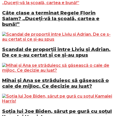
Câte clase a terminat Regele Florin
Salam? „Duceți-vă la școală, cartea e
bună!”
Scandal de proporții între Liviu și Adrian.
De ce s-au certat și ce și-au spus
Mihai și Ana se străduiesc să găsească o
cale de mijloc. Ce decizie au luat?
Soția lui Joe Biden, sărut pe gură cu soțul