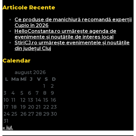
Articole Recente
Ce produse de manichiură recomandă experții
Cupio în 2026
HelloConstanta.ro urmărește agenda de
evenimente și noutățile de interes local
StiriCJ.ro urmărește evenimentele și noutățile
din județul Cluj
Calendar
august 2026
L
Ma
Mi
J
V
S
D
1
2
3
4
5
6
7
8
9
10
11
12
13
14
15
16
17
18
19
20
21
22
23
24
25
26
27
28
29
30
31
« iul.