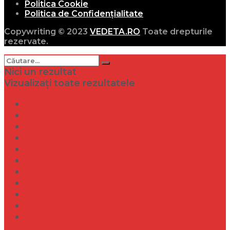
Politica Cookie
Politica de Confidențialitate
Copywriting © 2023
VEDETA.RO
Toate drepturile
rezervate.
Nici un rezultat
Vizualizați toate rezultatele
Dramă
Infidelitate
Frumusețe
Sănătate
Internațional
Diverse
Lifestyle
Entertainment
Turism
Social
Filme