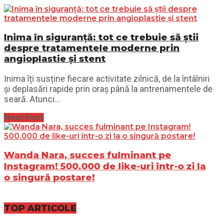
Inima în siguranță: tot ce trebuie să știi
despre tratamentele moderne prin
angioplastie și stent
Inima îți susține fiecare activitate zilnică, de la întâlniri
și deplasări rapide prin oraș până la antrenamentele de
seară. Atunci...
Next Post
Wanda Nara, succes fulminant pe
Instagram! 500.000 de like-uri într-o zi la
o singură postare!
TOP ARTICOLE