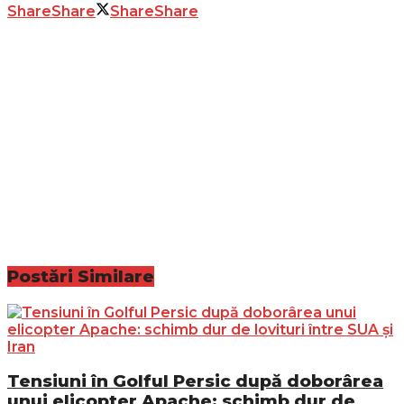
Share
Share
Share
Share
Postări
Similare
Tensiuni în Golful Persic după doborârea
unui elicopter Apache: schimb dur de