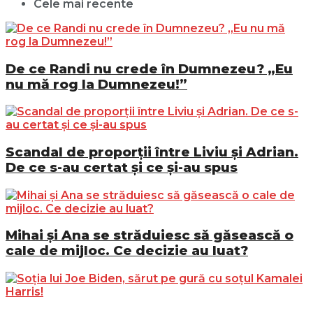
Cele mai recente
De ce Randi nu crede în Dumnezeu? „Eu
nu mă rog la Dumnezeu!”
Scandal de proporții între Liviu și Adrian.
De ce s-au certat și ce și-au spus
Mihai și Ana se străduiesc să găsească o
cale de mijloc. Ce decizie au luat?