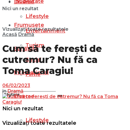
Infidelitate
Diverse
Nici un rezultat
Lifestyle
Frumusețe
Vizualizați toate rezultatele
Entertainment
Acasă
Dramă
Turism
Cum să te ferești de
Sănătate
cutremur? Nu fă ca
Social
Toma Caragiu!
Internațional
Filme
06/02/2023
in
Dramă
Diverse
Nici un rezultat
Lifestyle
Vizualizați toate rezultatele