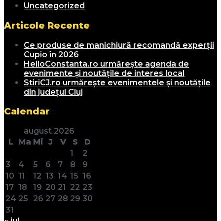
Uncategorized
Articole Recente
Ce produse de manichiură recomandă experții
Cupio în 2026
HelloConstanta.ro urmărește agenda de
evenimente și noutățile de interes local
StiriCJ.ro urmărește evenimentele și noutățile
din județul Cluj
Calendar
august 2026
L
Ma
Mi
J
V
S
D
1
2
3
4
5
6
7
8
9
10
11
12
13
14
15
16
17
18
19
20
21
22
23
24
25
26
27
28
29
30
31
« iul.