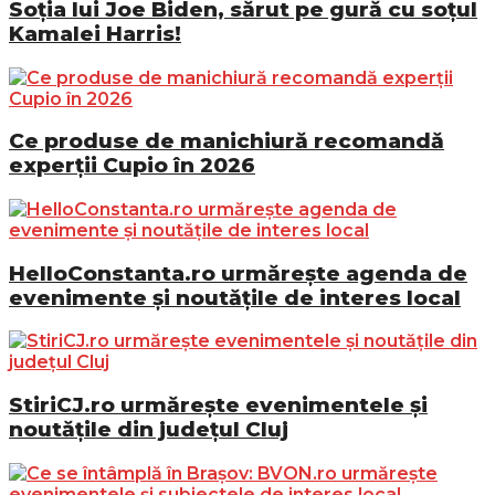
Soția lui Joe Biden, sărut pe gură cu soțul
Kamalei Harris!
Ce produse de manichiură recomandă
experții Cupio în 2026
HelloConstanta.ro urmărește agenda de
evenimente și noutățile de interes local
StiriCJ.ro urmărește evenimentele și
noutățile din județul Cluj