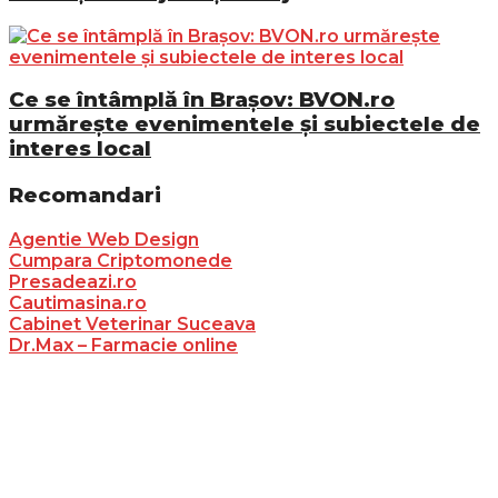
Ce se întâmplă în Brașov: BVON.ro
urmărește evenimentele și subiectele de
interes local
Recomandari
Agentie Web Design
Cumpara Criptomonede
Presadeazi.ro
Cautimasina.ro
Cabinet Veterinar Suceava
Dr.Max – Farmacie online