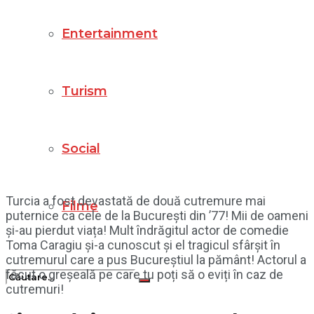
Entertainment
Turism
Social
Turcia a fost devastată de două cutremure mai
Filme
puternice ca cele de la București din ’77! Mii de oameni
și-au pierdut viața! Mult îndrăgitul actor de comedie
Toma Caragiu și-a cunoscut și el tragicul sfârșit în
cutremurul care a pus Bucureștiul la pământ! Actorul a
făcut o greșeală pe care tu poți să o eviți în caz de
cutremuri!