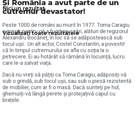
Și România a avut parte de un
Nici un rezultat
cutremur devastator!
Peste 1000 de români au murit în 1977. Toma Caragiu
a greșit, pentru că a fugit pe scări, alături de regizorul
Vizualizați toate rezultatele
Alexandru Bocăneț, în loc să se adăpostească sub
tocul ușii. Un alt actor, Costel Constantin, a povestit
că în timpul cutremurului se afla cu soția la o
petrecere. Ei au hotărât să rămână în locuință, lucru
care le-a salvat viața.
Dacă nu vreți să pățiți ca Toma Caragiu, adăposiți-vă
sub o grindă, sub tocul ușii, sau sub o piesă rezistentă
de mobilier, cum ar fi o masă. Dacă sunteți pe hol,
ghemuiți-vă lângă perete și protejațivă capul cu
brațele.