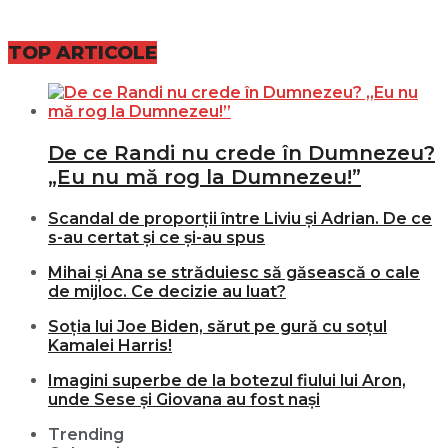
TOP ARTICOLE
De ce Randi nu crede în Dumnezeu?
„Eu nu mă rog la Dumnezeu!”
Scandal de proporții între Liviu și Adrian. De ce
s-au certat și ce și-au spus
Mihai și Ana se străduiesc să găsească o cale
de mijloc. Ce decizie au luat?
Soția lui Joe Biden, sărut pe gură cu soțul
Kamalei Harris!
Imagini superbe de la botezul fiului lui Aron,
unde Sese și Giovana au fost nași
Trending