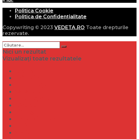
Politica Cookie
Politica de Confidențialitate
Copywriting © 2023
VEDETA.RO
Toate drepturile
rezervate.
Nici un rezultat
Vizualizați toate rezultatele
Dramă
Infidelitate
Frumusețe
Sănătate
Internațional
Diverse
Lifestyle
Entertainment
Turism
Social