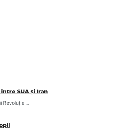
între SUA și Iran
 Revoluției...
opil