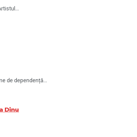
tistul...
eme de dependență...
ra Dinu