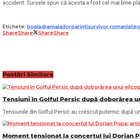
accident. Sursele spun că acesta a fost cel mai bine plă
Etichete:
boala
drama
jador
parinti
survivor romania
te
Share
Share
Share
Share
Postări
Similare
Tensiuni în Golful Persic după doborârea un
Tensiunile din Golful Persic au crescut puternic după un n
Moment tensionat la concertul lui Dorian P