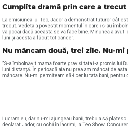
Cumplita dramă prin care a trecut 
La emisiunea lui Teo, Jador a demonstrat tuturor cât este
trecut. Vedeta a povestit momentul în care i s-au îmboln
va pocăi dacă aceasta se va face bine. Minunea a avut loc
luni și acesta a făcut tot cancer.
Nu mâncam două, trei zile. Nu-mi p
”S-a îmbolnăvit mama foarte grav și tata i-a promis lui 
luni distanță. În perioadă aia nu prea am mâncat de ast
mâncare. Nu-mi permiteam să-i cer lu tata bani, pentru c
Lucram eu, dar nu-mi ajungeau banii, trebuia să plătesc m
declarat Jador, cu ochii în lacrimi, la Teo Show. Concur