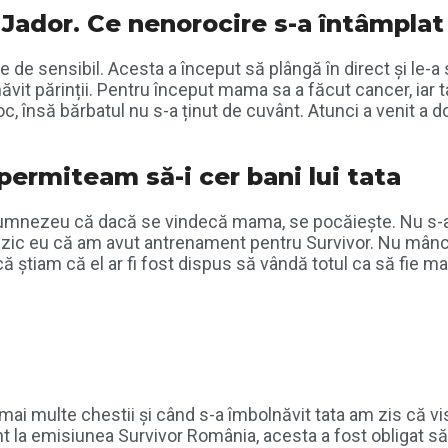
Jador. Ce nenorocire s-a întâmplat î
 de sensibil. Acesta a început să plângă în direct și le-a
ăvit părinții. Pentru început mama sa a făcut cancer, iar 
, însă bărbatul nu s-a ținut de cuvânt. Atunci a venit a do
ermiteam să-i cer bani lui tata
Dumnezeu că dacă se vindecă mama, se pocăiește. Nu s-a po
a zic eu că am avut antrenament pentru Survivor. Nu mânc
ă știam că el ar fi fost dispus să vândă totul ca să fie m
ai multe chestii și când s-a îmbolnăvit tata am zis că vis
ent la emisiunea Survivor România, acesta a fost obligat s