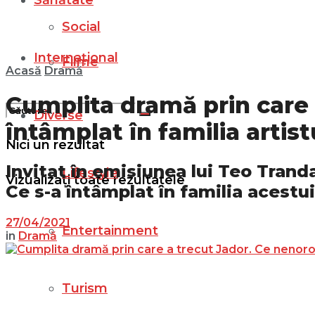
Sănătate
Social
Internațional
Filme
Acasă
Dramă
Cumplita dramă prin care 
Diverse
întâmplat în familia artist
Nici un rezultat
Invitat în emisiunea lui Teo Tranda
Lifestyle
Vizualizați toate rezultatele
Ce s-a întâmplat în familia acestui
27/04/2021
Entertainment
in
Dramă
Turism