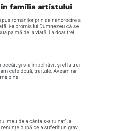
n familia artistului
 spus românilor prin ce nenorocire a
tatăl i-a promis lui Dumnezeu că se
ua palmă de la viață. La doar trei
căit și s-a îmbolnăvit și el la trei
am câte două, trei zile. Aveam rar
ama bine.
ul meu de a cânta s-a ruinat”, a
ă renunțe după ce a suferit un grav