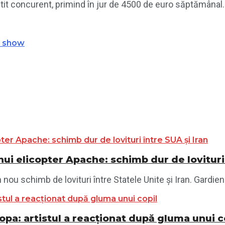
tit concurent, primind în jur de 4500 de euro săptămânal.
o show
ui elicopter Apache: schimb dur de lovituri 
ou schimb de lovituri între Statele Unite și Iran. Gardienii
opa: artistul a reacționat după gluma unui c