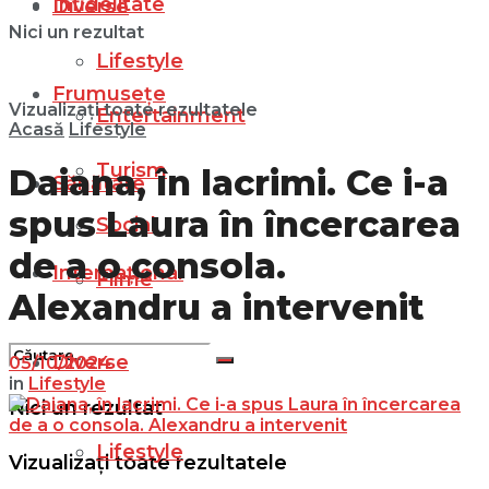
Infidelitate
Diverse
Nici un rezultat
Lifestyle
Frumusețe
Vizualizați toate rezultatele
Entertainment
Acasă
Lifestyle
Turism
Daiana, în lacrimi. Ce i-a
Sănătate
spus Laura în încercarea
Social
de a o consola.
Internațional
Filme
Alexandru a intervenit
Diverse
05/10/2024
in
Lifestyle
Nici un rezultat
Lifestyle
Vizualizați toate rezultatele