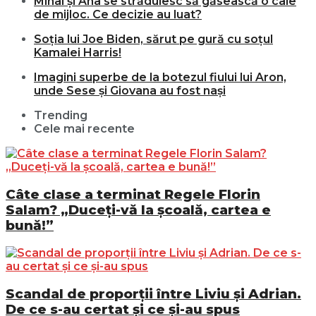
Mihai și Ana se străduiesc să găsească o cale
de mijloc. Ce decizie au luat?
Soția lui Joe Biden, sărut pe gură cu soțul
Kamalei Harris!
Imagini superbe de la botezul fiului lui Aron,
unde Sese și Giovana au fost nași
Trending
Cele mai recente
Câte clase a terminat Regele Florin
Salam? „Duceți-vă la școală, cartea e
bună!”
Scandal de proporții între Liviu și Adrian.
De ce s-au certat și ce și-au spus