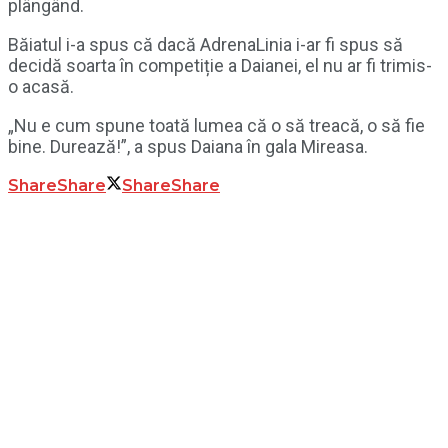
plângând.
Băiatul i-a spus că dacă AdrenaLinia i-ar fi spus să
decidă soarta în competiție a Daianei, el nu ar fi trimis-
o acasă.
„Nu e cum spune toată lumea că o să treacă, o să fie
bine. Durează!”, a spus Daiana în gala Mireasa.
Share
Share
Share
Share