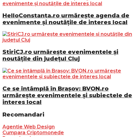
HelloConstanta.ro urmărește agenda de
evenimente și noutățile de interes local
StiriCJ.ro urmărește evenimentele și
noutățile din județul Cluj
Ce se întâmplă în Brașov: BVON.ro
urmărește evenimentele și subiectele de
interes local
Recomandari
Agentie Web Design
Cumpara Criptomonede