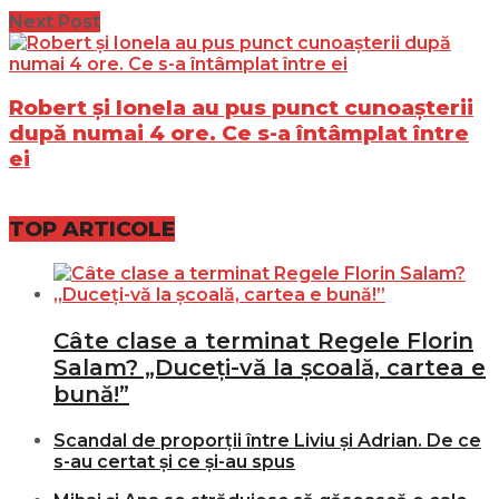
Next Post
Robert și Ionela au pus punct cunoașterii
după numai 4 ore. Ce s-a întâmplat între
ei
TOP ARTICOLE
Câte clase a terminat Regele Florin
Salam? „Duceți-vă la școală, cartea e
bună!”
Scandal de proporții între Liviu și Adrian. De ce
s-au certat și ce și-au spus