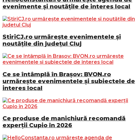
evenimente și noutățile de interes local
StiriCJ.ro urmărește evenimentele și
noutățile din județul Cluj
Ce se întâmplă în Brașov: BVON.ro
urmărește evenimentele și subiectele de
interes local
Ce produse de manichiură recomandă
experții Cupio în 2026