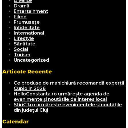
Diverse
Dramă
Entertainment
Filme
Frumusețe
Infidelitate
Internațional
Lifestyle
Sănătate
Social
Turism
Uncategorized
Articole Recente
Ce produse de manichiură recomandă experții
Cupio în 2026
HelloConstanta.ro urmărește agenda de
evenimente și noutățile de interes local
StiriCJ.ro urmărește evenimentele și noutățile
din județul Cluj
Calendar