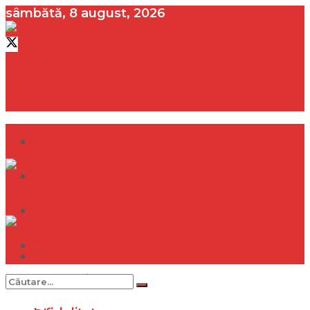
sâmbătă, 8 august, 2026
contact@vedeta.ro
Dramă
Infidelitate
Frumusețe
Sănătate
Dramă
Internațional