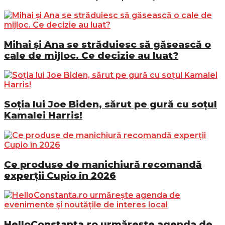
Mihai și Ana se străduiesc să găsească o
cale de mijloc. Ce decizie au luat?
Soția lui Joe Biden, sărut pe gură cu soțul
Kamalei Harris!
Ce produse de manichiură recomandă
experții Cupio în 2026
HelloConstanta.ro urmărește agenda de