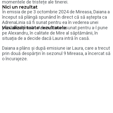
momentele de tristețe ale tinerei.
Nici un rezultat
În emisia de pe 3 octombrie 2024 de Mireasa, Daiana a
început să plângă spunând în direct că să aștepta ca
AdrenaLinia să fi sunat pentru ea în vederea unei
posibile eliminări. AdrenaLinia a sunat pentru a-l pune
Vizualizați toate rezultatele
pe Alexandru, în calitate de Mire al săptămânii, în
situația de a decide dacă Laura intră în casă.
Daiana a plâns și după emisiune iar Laura, care a trecut
prin două despărțiri în sezonul 9 Mireasa, a încercat să
o încurajeze.