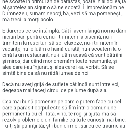
ne scoate în primul an de parastas, poate în al doilea, la
al şaptelea an sigur o să ne scoată. Îl impresionăm pe
Dumnezeu, sunăm nepoţi, bă, vezi să mă pomeneşti,
mă treci la morţi acolo.
E dureros ce se întâmplă. Cât îi avem lângă noi nu dăm
niciun ban pentru ei, nu-i trimitem la piscină, nu-i
trimitem la resorturi să se relaxeze, nu-i trimitem în
vacanţe, nu le luăm o haină curată, nu-i scoatem la o
cină la un restaurant, nu-i luăm acasă că sunt bătrâni
şi miros, dar când mor chemăm toate neamurile, şi
alea care i-au înjurat, şi alea care i-au vorbit. Să se
simtă bine ca să nu râdă lumea de noi.
Dacă nu aveţi grijă de suflete cât încă sunt între voi,
degeaba mai faceţi circul de pe lume după aia.
Cea mai bună pomenire pe care o putem face cu cel
care a părăsit corpul este să fim într-o comuniune
permanentă cu el. Tată, vino, te rog, şi ajută-mă să
rezolv problemele din familie că tu le cunoşti mai bine.
Tu-ţi ştii părinţii tăi, ştii bunicii mei, ştii cu ce traume au