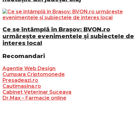
Ce se întâmplă în Brașov: BVON.ro
urmărește evenimentele și subiectele de
interes local
Recomandari
Agentie Web Design
Cumpara Criptomonede
Presadeazi.ro
Cautimasina.ro
Cabinet Veterinar Suceava
Dr.Max – Farmacie online