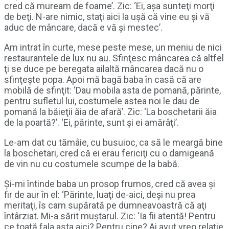
cred că muream de foame’. Zic: ‘Ei, aşa sunteţi morţi
de beţi. N-are nimic, staţi aici la uşă că vine eu şi vă
aduc de mâncare, dacă e vă şi mestec’.
Am intrat în curte, mese peste mese, un meniu de nici
restaurantele de lux nu au. Sfinţesc mâncarea că altfel
ţi se duce pe beregata ailaltă mâncarea dacă nu o
sfinţeşte popa. Apoi mă bagă baba în casă că are
mobilă de sfinţit: ‘Dau mobila asta de pomană, părinte,
pentru sufletul lui, costumele astea noi le dau de
pomană la băieţii ăia de afară’. Zic: ‘La boschetarii ăia
de la poartă?’. ‘Ei, părinte, sunt şi ei amărâţi’.
Le-am dat cu tămâie, cu busuioc, ca să le meargă bine
la boschetari, cred că ei erau fericiţi cu o damigeană
de vin nu cu costumele scumpe de la babă.
Şi-mi întinde baba un prosop frumos, cred că avea şi
fir de aur în el: ‘Părinte, luaţi de-aici, deşi nu prea
meritaţi, îs cam supărată pe dumneavoastră că aţi
întârziat. Mi-a sărit muştarul. Zic: ‘Ia fii atentă! Pentru
ce toată fala asta aici? Pentru cine? Ai avut vreo relaţie