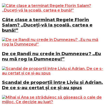
Câte clase a terminat Regele Florin
Salam? „Duceți-vă la școală, cartea e
bună!”
De ce Randi nu crede în Dumnezeu? „Eu
nu mă rog la Dumnezeu!”
Scandal de proporții între Liviu și Adrian.
De ce s-au certat și ce și-au spus