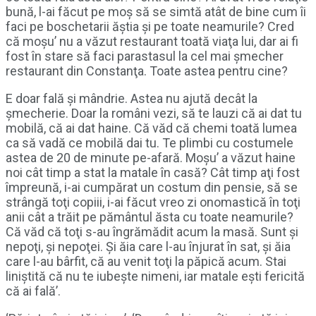
bună, l-ai făcut pe moş să se simtă atât de bine cum îi
faci pe boschetarii ăştia şi pe toate neamurile? Cred
că moşu’ nu a văzut restaurant toată viaţa lui, dar ai fi
fost în stare să faci parastasul la cel mai şmecher
restaurant din Constanţa. Toate astea pentru cine?
E doar fală şi mândrie. Astea nu ajută decât la
şmecherie. Doar la români vezi, să te lauzi că ai dat tu
mobilă, că ai dat haine. Că văd că chemi toată lumea
ca să vadă ce mobilă dai tu. Te plimbi cu costumele
astea de 20 de minute pe-afară. Moşu’ a văzut haine
noi cât timp a stat la matale în casă? Cât timp aţi fost
împreună, i-ai cumpărat un costum din pensie, să se
strângă toţi copiii, i-ai făcut vreo zi onomastică în toţi
anii cât a trăit pe pământul ăsta cu toate neamurile?
Că văd că toţi s-au îngrămădit acum la masă. Sunt şi
nepoţi, şi nepoţei. Şi ăia care l-au înjurat în sat, şi ăia
care l-au bârfit, că au venit toţi la păpică acum. Stai
liniştită că nu te iubeşte nimeni, iar matale eşti fericită
că ai fală’.