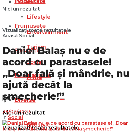
Infidelitate
Diverse
Nici un rezultat
Lifestyle
Frumusețe
Vizualizați toate rezultatele
Entertainment
Acasă
Social
Turism
Daniel Balaş nu e de
Sănătate
acord cu parastasele!
Social
„Doar fală şi mândrie, nu
Internațional
Filme
ajută decât la
şmecherie!”
Diverse
25/02/2023
Nici un rezultat
in
Social
Lifestyle
Vizualizați toate rezultatele