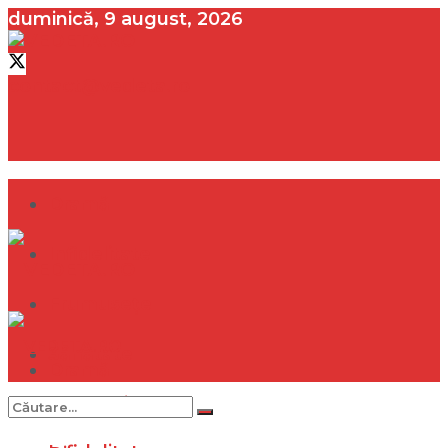
duminică, 9 august, 2026
contact@vedeta.ro
Dramă
Infidelitate
Frumusețe
Sănătate
Dramă
Internațional