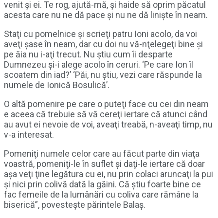
venit şi ei. Te rog, ajută-mă, şi haide să oprim păcatul
acesta care nu ne dă pace şi nu ne dă linişte în neam.
Staţi cu pomelnice şi scrieţi patru Ioni acolo, da voi
aveţi şase în neam, dar cu doi nu vă-nţelegeţi bine şi
pe ăia nu i-aţi trecut. Nu ştiu cum îi desparte
Dumnezeu şi-i alege acolo în ceruri. ‘Pe care Ion îl
scoatem din iad?’ ‘Păi, nu ştiu, vezi care răspunde la
numele de Ionică Bosulică’.
O altă pomenire pe care o puteţi face cu cei din neam
e aceea că trebuie să vă cereţi iertare că atunci când
au avut ei nevoie de voi, aveaţi treabă, n-aveaţi timp, nu
v-a interesat.
Pomeniţi numele celor care au făcut parte din viaţa
voastră, pomeniţi-le în suflet şi daţi-le iertare că doar
aşa veţi ţine legătura cu ei, nu prin colaci aruncaţi la pui
şi nici prin colivă dată la găini. Că ştiu foarte bine ce
fac femeile de la lumânări cu coliva care rămâne la
biserică”, povesteşte părintele Balaş.