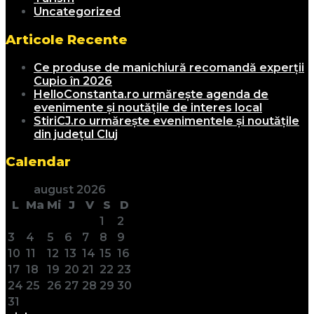
Uncategorized
Articole Recente
Ce produse de manichiură recomandă experții
Cupio în 2026
HelloConstanta.ro urmărește agenda de
evenimente și noutățile de interes local
StiriCJ.ro urmărește evenimentele și noutățile
din județul Cluj
Calendar
august 2026
L
Ma
Mi
J
V
S
D
1
2
3
4
5
6
7
8
9
10
11
12
13
14
15
16
17
18
19
20
21
22
23
24
25
26
27
28
29
30
31