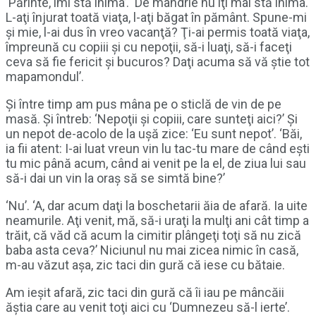
‘Părinte, îmi stă inima’. ‘De mândrie nu îţi mai stă inima.
L-aţi înjurat toată viaţa, l-aţi băgat în pământ. Spune-mi
şi mie, l-ai dus în vreo vacanţă? Ţi-ai permis toată viaţa,
împreună cu copiii şi cu nepoţii, să-i luaţi, să-i faceţi
ceva să fie fericit şi bucuros? Daţi acuma să vă ştie tot
mapamondul’.
Şi între timp am pus mâna pe o sticlă de vin de pe
masă. Şi întreb: ‘Nepoţii şi copiii, care sunteţi aici?’ Şi
un nepot de-acolo de la uşă zice: ‘Eu sunt nepot’. ‘Băi,
ia fii atent: I-ai luat vreun vin lu tac-tu mare de când eşti
tu mic până acum, când ai venit pe la el, de ziua lui sau
să-i dai un vin la oraş să se simtă bine?’
‘Nu’. ‘A, dar acum daţi la boschetarii ăia de afară. Ia uite
neamurile. Aţi venit, mă, să-i uraţi la mulţi ani cât timp a
trăit, că văd că acum la cimitir plângeţi toţi să nu zică
baba asta ceva?’ Niciunul nu mai zicea nimic în casă,
m-au văzut aşa, zic taci din gură că iese cu bătaie.
Am ieşit afară, zic taci din gură că îi iau pe mâncăii
ăştia care au venit toţi aici cu ‘Dumnezeu să-l ierte’.