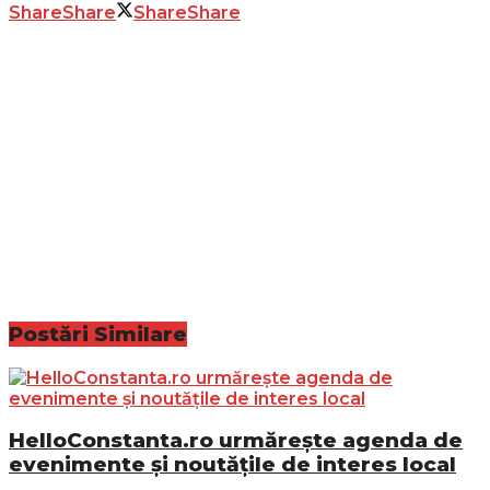
Share
Share
Share
Share
Postări
Similare
HelloConstanta.ro urmărește agenda de
evenimente și noutățile de interes local