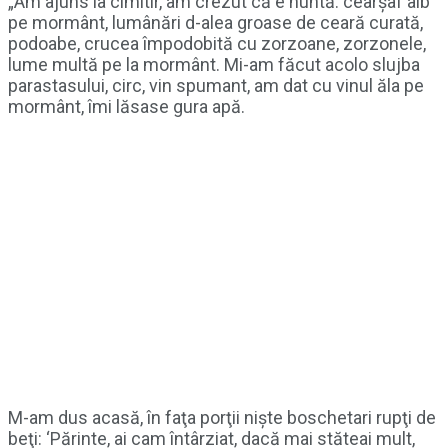
„Am ajuns la cimitir, am crezut că e nuntă: cearşaf alb
pe mormânt, lumânări d-alea groase de ceară curată,
podoabe, crucea împodobită cu zorzoane, zorzonele,
lume multă pe la mormânt. Mi-am făcut acolo slujba
parastasului, circ, vin spumant, am dat cu vinul ăla pe
mormânt, îmi lăsase gura apă.
M-am dus acasă, în faţa porţii nişte boschetari rupţi de
beţi: ‘Părinte, ai cam întârziat, dacă mai stăteai mult,