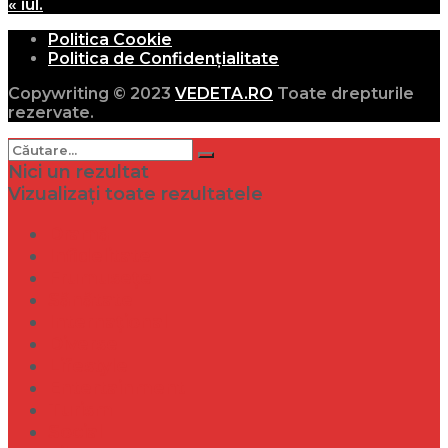
« iul.
Politica Cookie
Politica de Confidențialitate
Copywriting © 2023
VEDETA.RO
Toate drepturile
rezervate.
Nici un rezultat
Vizualizați toate rezultatele
Dramă
Infidelitate
Frumusețe
Sănătate
Internațional
Diverse
Lifestyle
Entertainment
Turism
Social