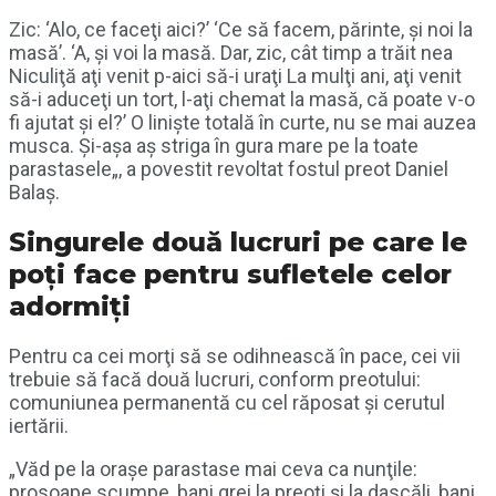
Zic: ‘Alo, ce faceţi aici?’ ‘Ce să facem, părinte, şi noi la
masă’. ‘A, şi voi la masă. Dar, zic, cât timp a trăit nea
Niculiţă aţi venit p-aici să-i uraţi La mulţi ani, aţi venit
să-i aduceţi un tort, l-aţi chemat la masă, că poate v-o
fi ajutat şi el?’ O linişte totală în curte, nu se mai auzea
musca. Şi-aşa aş striga în gura mare pe la toate
parastasele„, a povestit revoltat fostul preot Daniel
Balaş.
Singurele două lucruri pe care le
poţi face pentru sufletele celor
adormiţi
Pentru ca cei morţi să se odihnească în pace, cei vii
trebuie să facă două lucruri, conform preotului:
comuniunea permanentă cu cel răposat şi cerutul
iertării.
„Văd pe la oraşe parastase mai ceva ca nunţile:
prosoape scumpe, bani grei la preoţi şi la dascăli, bani