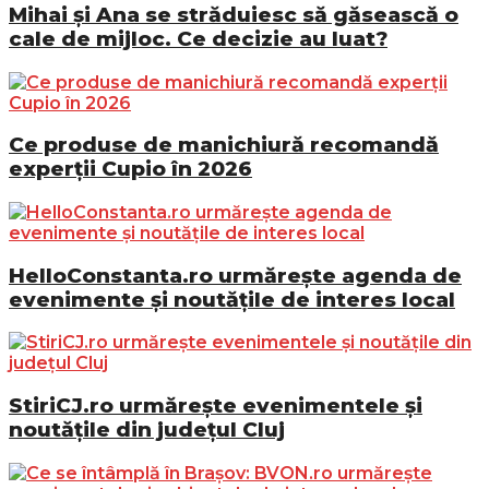
Mihai și Ana se străduiesc să găsească o
cale de mijloc. Ce decizie au luat?
Ce produse de manichiură recomandă
experții Cupio în 2026
HelloConstanta.ro urmărește agenda de
evenimente și noutățile de interes local
StiriCJ.ro urmărește evenimentele și
noutățile din județul Cluj