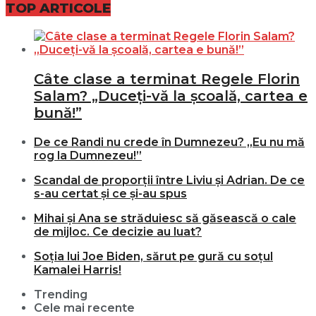
TOP ARTICOLE
Câte clase a terminat Regele Florin
Salam? „Duceți-vă la școală, cartea e
bună!”
De ce Randi nu crede în Dumnezeu? „Eu nu mă
rog la Dumnezeu!”
Scandal de proporții între Liviu și Adrian. De ce
s-au certat și ce și-au spus
Mihai și Ana se străduiesc să găsească o cale
de mijloc. Ce decizie au luat?
Soția lui Joe Biden, sărut pe gură cu soțul
Kamalei Harris!
Trending
Cele mai recente