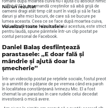
românii după moartea cuiva nu-i ajută cu absolut nimic
sufletul! El le recomandă creştinilor să aibă grijă de
Nici un rezultat
oamenii dragi atât timp cât sunt în viaţă și să le facă
daruri şi alte mici bucurii, de care să se bucure pe
lumea aceasta. Ceea ce se face după moartea cuiva,
nu îi este de niciun folos sufletului acestuia, este strict
Vizualizați toate rezultatele
pentru laudă, spune părintele într-un clip postat pe
contul personal de Facebook.
Daniel Balaş desfiinţează
parastasele: „E doar fală şi
mândrie şi ajută doar la
şmecherie”
Într-un videoclip postat pe reţelele sociale, fostul preot
și-a amintit de o pățanie de pe vremea când era paroh
în localitatea constănţeană Ivrinezu Mic. El a fost
chemat la un parastas în care rudele celui decedat
investiseră o mică avere.