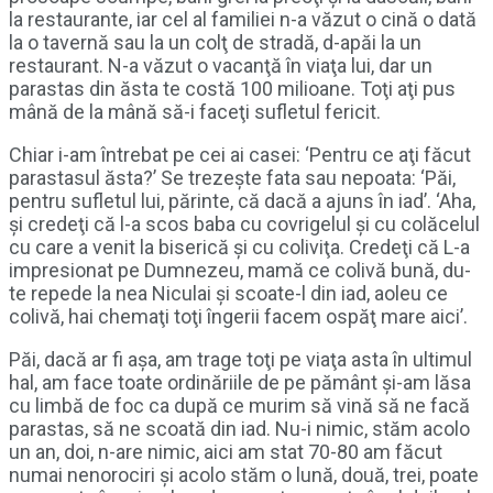
la restaurante, iar cel al familiei n-a văzut o cină o dată
la o tavernă sau la un colţ de stradă, d-apăi la un
restaurant. N-a văzut o vacanţă în viaţa lui, dar un
parastas din ăsta te costă 100 milioane. Toţi aţi pus
mână de la mână să-i faceţi sufletul fericit.
Chiar i-am întrebat pe cei ai casei: ‘Pentru ce aţi făcut
parastasul ăsta?’ Se trezeşte fata sau nepoata: ‘Păi,
pentru sufletul lui, părinte, că dacă a ajuns în iad’. ‘Aha,
şi credeţi că l-a scos baba cu covrigelul şi cu colăcelul
cu care a venit la biserică şi cu coliviţa. Credeţi că L-a
impresionat pe Dumnezeu, mamă ce colivă bună, du-
te repede la nea Niculai şi scoate-l din iad, aoleu ce
colivă, hai chemaţi toţi îngerii facem ospăţ mare aici’.
Păi, dacă ar fi aşa, am trage toţi pe viaţa asta în ultimul
hal, am face toate ordinăriile de pe pământ şi-am lăsa
cu limbă de foc ca după ce murim să vină să ne facă
parastas, să ne scoată din iad. Nu-i nimic, stăm acolo
un an, doi, n-are nimic, aici am stat 70-80 am făcut
numai nenorociri şi acolo stăm o lună, două, trei, poate