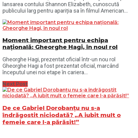
lansarea contului Shannon Elizabeth, cunoscută
publicului larg pentru apariția sa în filmul American...
Moment important pentru echipa
națională: Gheorghe Hagi, în noul rol
Gheorghe Hagi, prezentat oficial într-un nou rol
Gheorghe Hagi a fost prezentat oficial, marcând
începutul unei noi etape în cariera...
Next Post
De ce Gabriel Dorobanțu nu s-a
îndrăgostit niciodată? „A iubit mult o
femeie care l-a părăsit!”