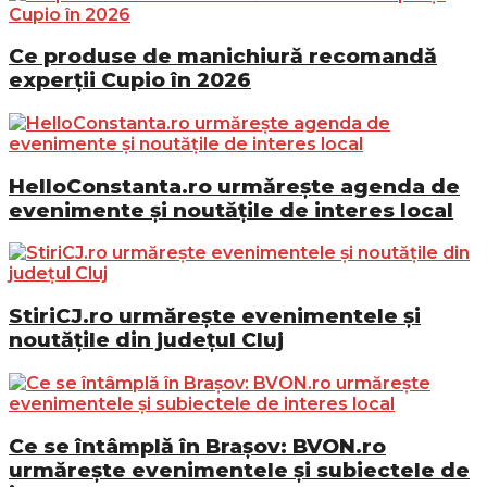
Ce produse de manichiură recomandă
experții Cupio în 2026
HelloConstanta.ro urmărește agenda de
evenimente și noutățile de interes local
StiriCJ.ro urmărește evenimentele și
noutățile din județul Cluj
Ce se întâmplă în Brașov: BVON.ro
urmărește evenimentele și subiectele de