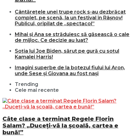
Cântărețele unei trupe rock s-au dezbrăcat
complet, pe scenă, la un festival în Râșnov!
Publicul, oripilat de „spectacol”
Mihai și Ana se străduiesc să găsească o cale
de mijloc. Ce decizie au luat?
Soția lui Joe Biden, sărut pe gură cu soțul
Kamalei Harris!
Imagini superbe de la botezul fiului lui Aron,
unde Sese și Giovana au fost nași
Trending
Cele mai recente
Câte clase a terminat Regele Florin
Salam? „Duceți-vă la școală, cartea e
bună!”