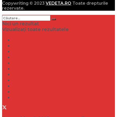
Copywriting © 2023
VEDETA.RO
Toate drepturile
rezervate.
Nici un rezultat
Vizualizați toate rezultatele
Dramă
Infidelitate
Frumusețe
Sănătate
Internațional
Diverse
Lifestyle
Entertainment
Turism
Social
Filme