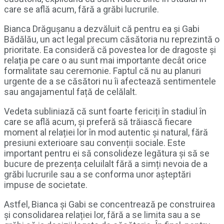
care se află acum, fără a grăbi lucrurile.
Bianca Drăgușanu a dezvăluit că pentru ea și Gabi
Bădălău, un act legal precum căsătoria nu reprezintă o
prioritate. Ea consideră că povestea lor de dragoste și
relația pe care o au sunt mai importante decât orice
formalitate sau ceremonie. Faptul că nu au planuri
urgente de a se căsători nu îi afectează sentimentele
sau angajamentul față de celălalt.
Vedeta subliniază că sunt foarte fericiți în stadiul în
care se află acum, și preferă să trăiască fiecare
moment al relației lor în mod autentic și natural, fără
presiuni exterioare sau convenții sociale. Este
important pentru ei să consolideze legătura și să se
bucure de prezența celuilalt fără a simți nevoia de a
grăbi lucrurile sau a se conforma unor așteptări
impuse de societate.
Astfel, Bianca și Gabi se concentrează pe construirea
și consolidarea relației lor, fără a se limita sau a se