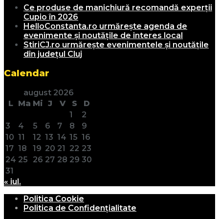
Ce produse de manichiură recomandă experții
Cupio în 2026
HelloConstanta.ro urmărește agenda de
evenimente și noutățile de interes local
StiriCJ.ro urmărește evenimentele și noutățile
din județul Cluj
Calendar
august 2026
L
Ma
Mi
J
V
S
D
1
2
3
4
5
6
7
8
9
10
11
12
13
14
15
16
17
18
19
20
21
22
23
24
25
26
27
28
29
30
31
« iul.
Politica Cookie
Politica de Confidențialitate