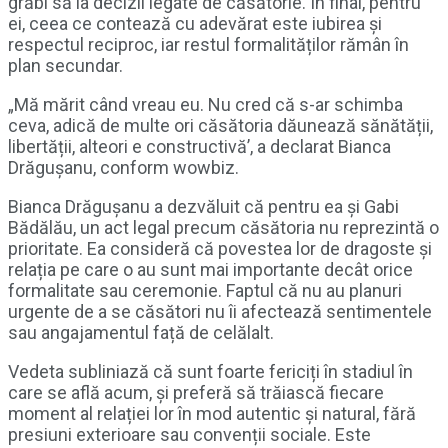
grăbi să ia decizii legate de căsătorie. În final, pentru
ei, ceea ce contează cu adevărat este iubirea și
respectul reciproc, iar restul formalităților rămân în
plan secundar.
„Mă mărit când vreau eu. Nu cred că s-ar schimba
ceva, adică de multe ori căsătoria dăunează sănătății,
libertății, alteori e constructivă’, a declarat Bianca
Drăgușanu, conform wowbiz.
Bianca Drăgușanu a dezvăluit că pentru ea și Gabi
Bădălău, un act legal precum căsătoria nu reprezintă o
prioritate. Ea consideră că povestea lor de dragoste și
relația pe care o au sunt mai importante decât orice
formalitate sau ceremonie. Faptul că nu au planuri
urgente de a se căsători nu îi afectează sentimentele
sau angajamentul față de celălalt.
Vedeta subliniază că sunt foarte fericiți în stadiul în
care se află acum, și preferă să trăiască fiecare
moment al relației lor în mod autentic și natural, fără
presiuni exterioare sau convenții sociale. Este