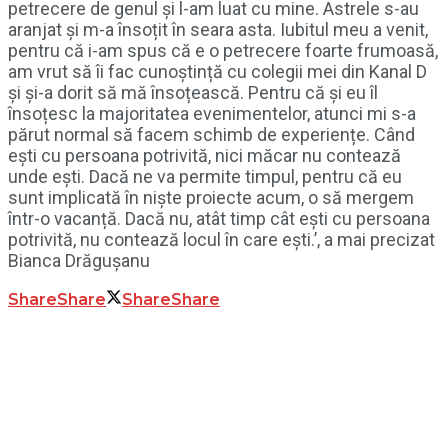
petrecere de genul și l-am luat cu mine. Astrele s-au
aranjat și m-a însoțit în seara asta. Iubitul meu a venit,
pentru că i-am spus că e o petrecere foarte frumoasă,
am vrut să îi fac cunoștință cu colegii mei din Kanal D
și și-a dorit să mă însoțească. Pentru că și eu îl
însoțesc la majoritatea evenimentelor, atunci mi s-a
părut normal să facem schimb de experiențe. Când
ești cu persoana potrivită, nici măcar nu contează
unde ești. Dacă ne va permite timpul, pentru că eu
sunt implicată în niște proiecte acum, o să mergem
într-o vacanță. Dacă nu, atât timp cât ești cu persoana
potrivită, nu contează locul în care ești.’, a mai precizat
Bianca Drăgușanu
Share
Share
Share
Share