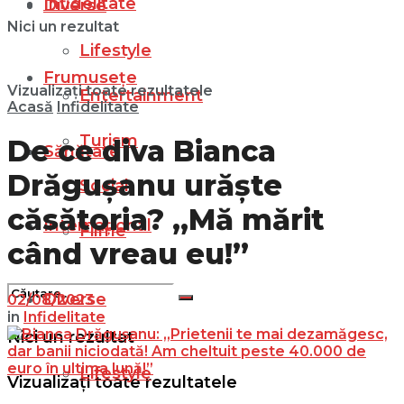
Infidelitate
Diverse
Nici un rezultat
Lifestyle
Frumusețe
Vizualizați toate rezultatele
Entertainment
Acasă
Infidelitate
Turism
De ce diva Bianca
Sănătate
Drăgușanu urăște
Social
căsătoria? „Mă mărit
Internațional
Filme
când vreau eu!”
Diverse
02/08/2023
in
Infidelitate
Nici un rezultat
Lifestyle
Vizualizați toate rezultatele