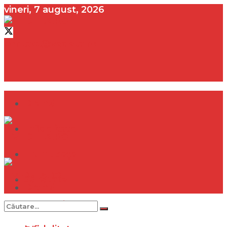
vineri, 7 august, 2026
contact@vedeta.ro
Dramă
Infidelitate
Frumusețe
Sănătate
Dramă
Internațional