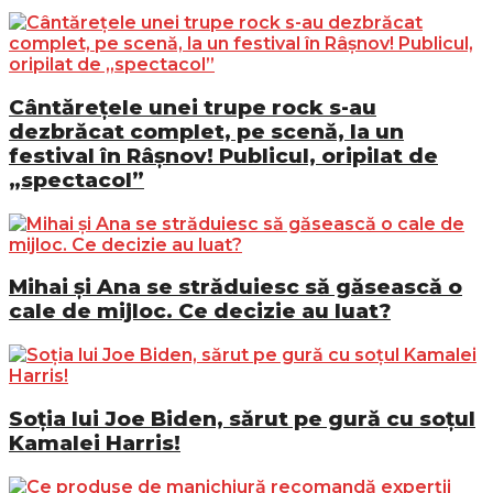
Cântărețele unei trupe rock s-au
dezbrăcat complet, pe scenă, la un
festival în Râșnov! Publicul, oripilat de
„spectacol”
Mihai și Ana se străduiesc să găsească o
cale de mijloc. Ce decizie au luat?
Soția lui Joe Biden, sărut pe gură cu soțul
Kamalei Harris!