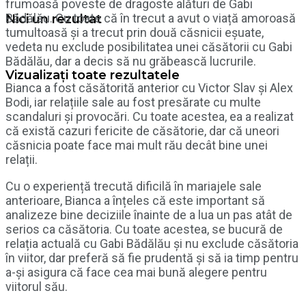
frumoasă poveste de dragoste alături de Gabi
Bădălău. Cu toate că în trecut a avut o viață amoroasă
Nici un rezultat
tumultoasă și a trecut prin două căsnicii eșuate,
vedeta nu exclude posibilitatea unei căsătorii cu Gabi
Bădălău, dar a decis să nu grăbească lucrurile.
Vizualizați toate rezultatele
Bianca a fost căsătorită anterior cu Victor Slav și Alex
Bodi, iar relațiile sale au fost presărate cu multe
scandaluri și provocări. Cu toate acestea, ea a realizat
că există cazuri fericite de căsătorie, dar că uneori
căsnicia poate face mai mult rău decât bine unei
relații.
Cu o experiență trecută dificilă în mariajele sale
anterioare, Bianca a înțeles că este important să
analizeze bine deciziile înainte de a lua un pas atât de
serios ca căsătoria. Cu toate acestea, se bucură de
relația actuală cu Gabi Bădălău și nu exclude căsătoria
în viitor, dar preferă să fie prudentă și să ia timp pentru
a-și asigura că face cea mai bună alegere pentru
viitorul său.