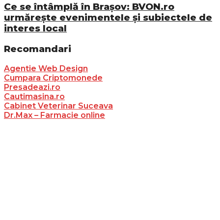
Ce se întâmplă în Brașov: BVON.ro
urmărește evenimentele și subiectele de
interes local
Recomandari
Agentie Web Design
Cumpara Criptomonede
Presadeazi.ro
Cautimasina.ro
Cabinet Veterinar Suceava
Dr.Max – Farmacie online