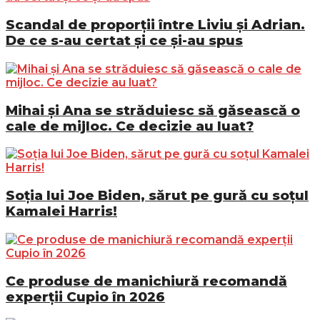
Scandal de proporții între Liviu și Adrian.
De ce s-au certat și ce și-au spus
Mihai și Ana se străduiesc să găsească o
cale de mijloc. Ce decizie au luat?
Soția lui Joe Biden, sărut pe gură cu soțul
Kamalei Harris!
Ce produse de manichiură recomandă
experții Cupio în 2026