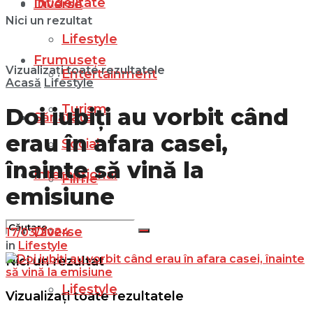
Infidelitate
Diverse
Nici un rezultat
Lifestyle
Frumusețe
Vizualizați toate rezultatele
Entertainment
Acasă
Lifestyle
Turism
Doi iubiți au vorbit când
Sănătate
erau în afara casei,
Social
înainte să vină la
Internațional
Filme
emisiune
Diverse
17/03/2024
in
Lifestyle
Nici un rezultat
Lifestyle
Vizualizați toate rezultatele