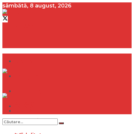
sâmbătă, 8 august, 2026
contact@vedeta.ro
Dramă
Infidelitate
Frumusețe
Sănătate
Dramă
Internațional