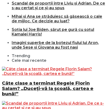
Scandal de proporții între Liviu și Adrian. De ce
s-au certat și ce și-au spus
Mihai și Ana se străduiesc să găsească o cale
de mijloc. Ce decizie au luat?
Soția lui Joe Biden, sărut pe gură cu soțul
Kamalei Harris!
Imagini superbe de la botezul fiului lui Aron,
unde Sese și Giovana au fost nași
Trending
Cele mai recente
Câte clase a terminat Regele Florin
Salam? „Duceți-vă la școală, cartea e
bună!”