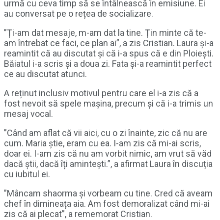
urmă cu ceva timp să se întâlnească în emisiune. Ei
au conversat pe o rețea de socializare.
”Ți-am dat mesaje, m-am dat la tine. Țin minte că te-
am întrebat ce faci, ce plan ai”, a zis Cristian. Laura și-a
reamintit că au discutat și că i-a spus că e din Ploiești.
Băiatul i-a scris și a doua zi. Fata și-a reamintit perfect
ce au discutat atunci.
A reținut inclusiv motivul pentru care el i-a zis că a
fost nevoit să spele mașina, precum și că i-a trimis un
mesaj vocal.
”Când am aflat că vii aici, cu o zi înainte, zic că nu are
cum. Maria știe, eram cu ea. I-am zis că mi-ai scris,
doar ei. I-am zis că nu am vorbit nimic, am vrut să văd
dacă știi, dacă îți amintești.”, a afirmat Laura în discuția
cu iubitul ei.
”Mâncam shaorma și vorbeam cu tine. Cred că aveam
chef în dimineața aia. Am fost demoralizat când mi-ai
zis că ai plecat”, a rememorat Cristian.