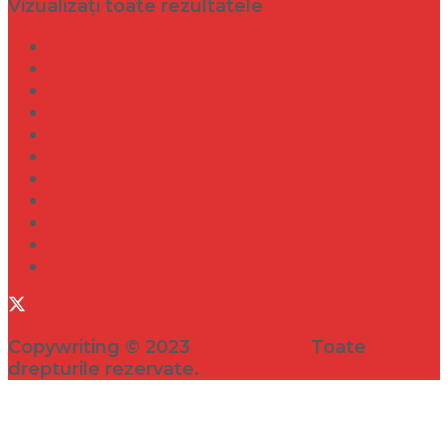
Vizualizați toate rezultatele
Dramă
Infidelitate
Frumusețe
Sănătate
Internațional
Diverse
Lifestyle
Entertainment
Turism
Social
Filme
Copywriting © 2023
VEDETA.RO
Toate
drepturile rezervate.