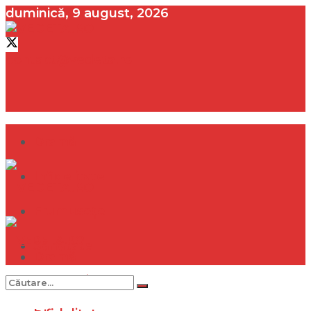
duminică, 9 august, 2026
contact@vedeta.ro
Dramă
Infidelitate
Frumusețe
Sănătate
Dramă
Internațional