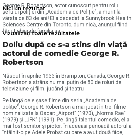
George R. Robertson, actor cunoscut pentru rolul
Nici un rezultat
șefului poliției din „Academia de Poliție”, a murit la
vârsta de 83 de ani! El a decedat la Sunnybrook Health
Sciences Centre din Toronto, duminică, anunțul fiind
făcut chiar de familia sa.
Vizualizați toate rezultatele
Doliu după ce s-a stins din viață
actorul de comedie George R.
Robertson
Născut în aprilie 1933 în Brampton, Canada, George R.
Robertson a strâns nu mai puțin de 80 de roluri de
televiziune și film. jucând și teatru
Pe lângă cele șase filme din seria „Academia de
poliție”, George R. Robertson a mai jucat în trei filme
nominalizate la Oscar: ,,Airport” (1970), ,,Norma Rae”
(1979) și ,,JFK” (1991). Pe lângă talentul comedic, el a
mai fost scriitor și pictor. În aceeași perioadă actorul a
întâlnit-o pe Adele Probst cu care a avut două fiice,