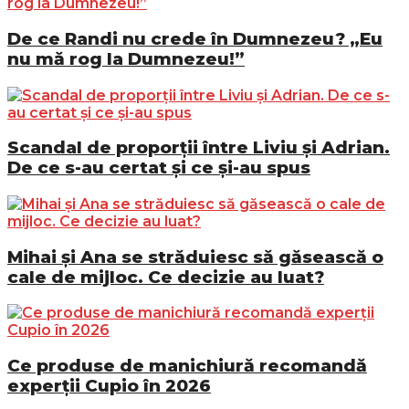
De ce Randi nu crede în Dumnezeu? „Eu
nu mă rog la Dumnezeu!”
Scandal de proporții între Liviu și Adrian.
De ce s-au certat și ce și-au spus
Mihai și Ana se străduiesc să găsească o
cale de mijloc. Ce decizie au luat?
Ce produse de manichiură recomandă
experții Cupio în 2026