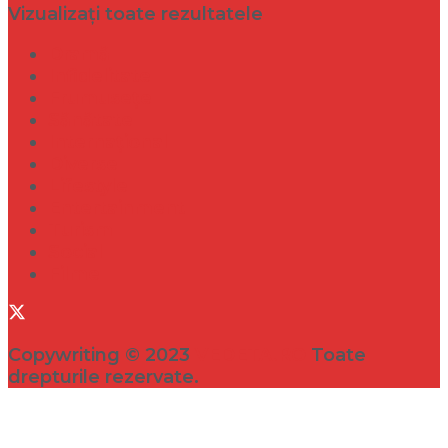
Vizualizați toate rezultatele
Dramă
Infidelitate
Frumusețe
Sănătate
Internațional
Diverse
Lifestyle
Entertainment
Turism
Social
Filme
Copywriting © 2023
VEDETA.RO
Toate
drepturile rezervate.