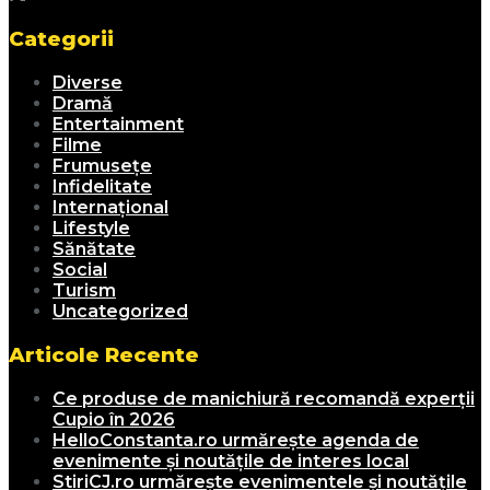
Categorii
Diverse
Dramă
Entertainment
Filme
Frumusețe
Infidelitate
Internațional
Lifestyle
Sănătate
Social
Turism
Uncategorized
Articole Recente
Ce produse de manichiură recomandă experții
Cupio în 2026
HelloConstanta.ro urmărește agenda de
evenimente și noutățile de interes local
StiriCJ.ro urmărește evenimentele și noutățile