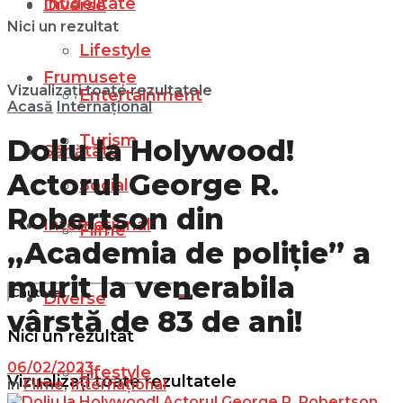
Infidelitate
Diverse
Nici un rezultat
Lifestyle
Frumusețe
Vizualizați toate rezultatele
Entertainment
Acasă
Internațional
Turism
Doliu la Holywood!
Sănătate
Actorul George R.
Social
Robertson din
Internațional
Filme
„Academia de poliție” a
murit la venerabila
Diverse
vârstă de 83 de ani!
Nici un rezultat
06/02/2023
Lifestyle
Vizualizați toate rezultatele
in
Filme
,
Internațional