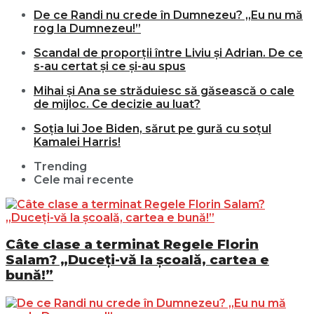
De ce Randi nu crede în Dumnezeu? „Eu nu mă
rog la Dumnezeu!”
Scandal de proporții între Liviu și Adrian. De ce
s-au certat și ce și-au spus
Mihai și Ana se străduiesc să găsească o cale
de mijloc. Ce decizie au luat?
Soția lui Joe Biden, sărut pe gură cu soțul
Kamalei Harris!
Trending
Cele mai recente
Câte clase a terminat Regele Florin
Salam? „Duceți-vă la școală, cartea e
bună!”