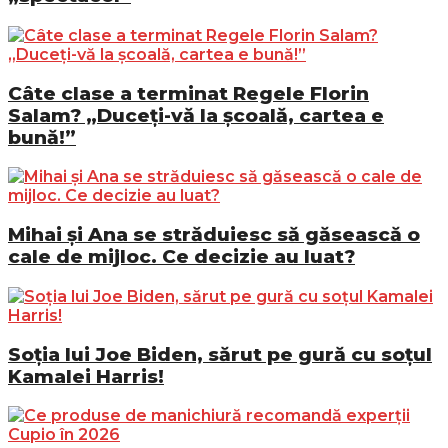
Câte clase a terminat Regele Florin
Salam? „Duceți-vă la școală, cartea e
bună!”
Mihai și Ana se străduiesc să găsească o
cale de mijloc. Ce decizie au luat?
Soția lui Joe Biden, sărut pe gură cu soțul
Kamalei Harris!