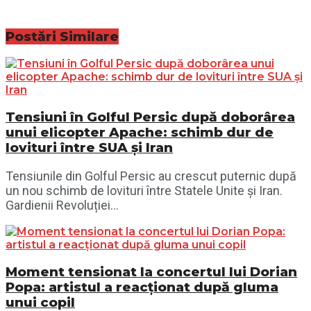
Postări
Similare
Tensiuni în Golful Persic după doborârea
unui elicopter Apache: schimb dur de
lovituri între SUA și Iran
Tensiunile din Golful Persic au crescut puternic după
un nou schimb de lovituri între Statele Unite și Iran.
Gardienii Revoluției...
Moment tensionat la concertul lui Dorian
Popa: artistul a reacționat după gluma
unui copil