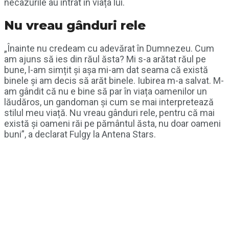
necazurile au intrat în viața lui.
Nu vreau gânduri rele
„Înainte nu credeam cu adevărat în Dumnezeu. Cum
am ajuns să ies din răul ăsta? Mi s-a arătat răul pe
bune, l-am simțit și așa mi-am dat seama că există
binele și am decis să arăt binele. Iubirea m-a salvat. M-
am gândit că nu e bine să par în viața oamenilor un
lăudăros, un gandoman și cum se mai interpretează
stilul meu viață. Nu vreau gânduri rele, pentru că mai
există și oameni răi pe pământul ăsta, nu doar oameni
buni”, a declarat Fulgy la Antena Stars.