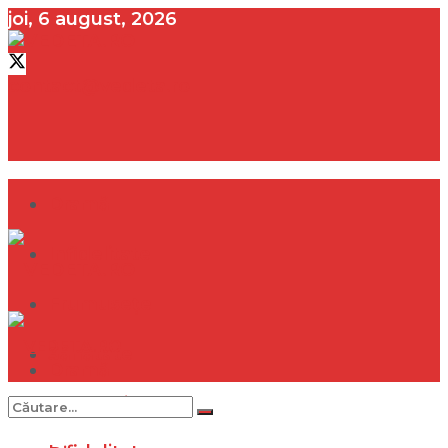
joi, 6 august, 2026
contact@vedeta.ro
Dramă
Infidelitate
Frumusețe
Sănătate
Dramă
Internațional