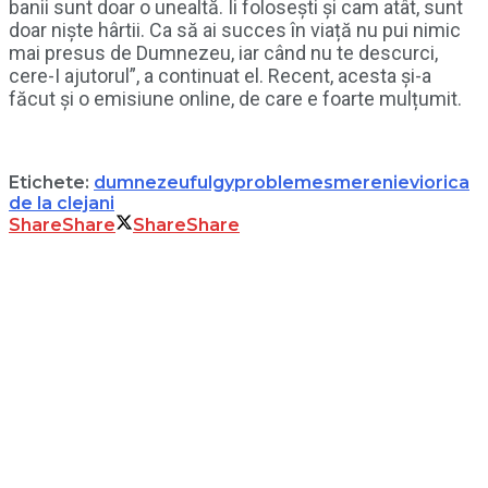
banii sunt doar o unealtă. Îi folosești și cam atât, sunt
doar niște hârtii. Ca să ai succes în viață nu pui nimic
mai presus de Dumnezeu, iar când nu te descurci,
cere-I ajutorul”, a continuat el. Recent, acesta și-a
făcut și o emisiune online, de care e foarte mulțumit.
Etichete:
dumnezeu
fulgy
probleme
smerenie
viorica
de la clejani
Share
Share
Share
Share