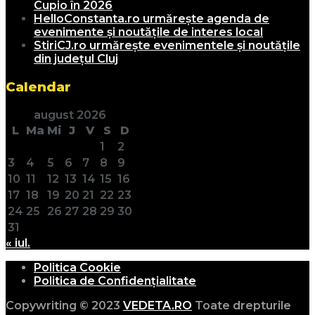
Cupio în 2026
HelloConstanta.ro urmărește agenda de
evenimente și noutățile de interes local
StiriCJ.ro urmărește evenimentele și noutățile
din județul Cluj
Calendar
august 2026
L
Ma
Mi
J
V
S
D
1
2
3
4
5
6
7
8
9
10
11
12
13
14
15
16
17
18
19
20
21
22
23
24
25
26
27
28
29
30
31
« iul.
Politica Cookie
Politica de Confidențialitate
Copywriting © 2023
VEDETA.RO
Toate drepturile