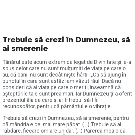
Trebuie să crezi în Dumnezeu, să
ai smerenie
Tânărul este acum extrem de legat de Divinitate și le-a
spus celor care nu sunt mulțumiți de viața pe care o
au, că banii nu sunt decât niște hârtii. „Ca să ajung în
punctul în care sunt astăzi am văzut răul. Dacă nu
consideri că ai viața pe care o meriți, înseamnă că
așteptările tale sunt prea mari. Iar Dumnezeu ți-a oferit
prezentul ăla de care și ar fi trebui să-I fii
recunoscător, pentru că pământul e o vibrație.
Trebuie să crezi în Dumnezeu, să ai smerenie, pentru
că mândria e cel mai mare păcat. (…) Trebuie să ai
răbdare, fiecare om are un dar. (…) Părerea mea e că