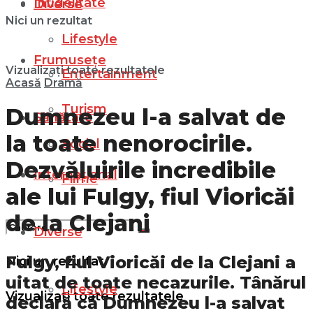
Infidelitate
Diverse
Nici un rezultat
Lifestyle
Frumusețe
Vizualizați toate rezultatele
Entertainment
Acasă
Dramă
Turism
Dumnezeu l-a salvat de
Sănătate
la toate nenorocirile.
Social
Dezvăluirile incredibile
Internațional
Filme
ale lui Fulgy, fiul Vioricăi
de la Clejani
Diverse
Fulgy, fiul Vioricăi de la Clejani a
Nici un rezultat
uitat de toate necazurile. Tânărul
Lifestyle
Vizualizați toate rezultatele
declară că Dumnezeu l-a salvat