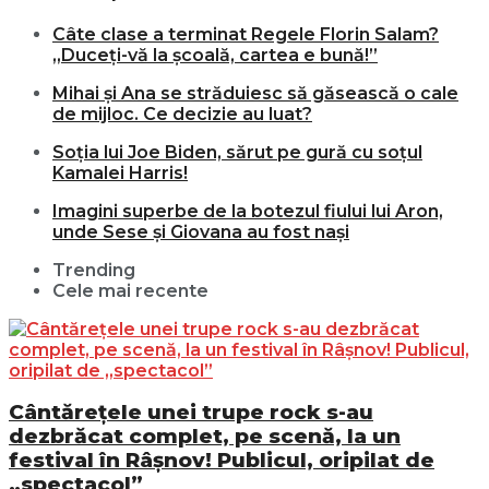
Câte clase a terminat Regele Florin Salam?
„Duceți-vă la școală, cartea e bună!”
Mihai și Ana se străduiesc să găsească o cale
de mijloc. Ce decizie au luat?
Soția lui Joe Biden, sărut pe gură cu soțul
Kamalei Harris!
Imagini superbe de la botezul fiului lui Aron,
unde Sese și Giovana au fost nași
Trending
Cele mai recente
Cântărețele unei trupe rock s-au
dezbrăcat complet, pe scenă, la un
festival în Râșnov! Publicul, oripilat de
„spectacol”