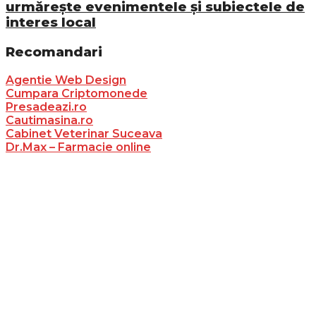
urmărește evenimentele și subiectele de
interes local
Recomandari
Agentie Web Design
Cumpara Criptomonede
Presadeazi.ro
Cautimasina.ro
Cabinet Veterinar Suceava
Dr.Max – Farmacie online