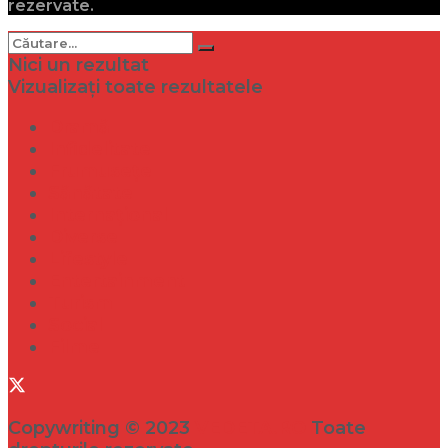
rezervate.
Nici un rezultat
Vizualizați toate rezultatele
Dramă
Infidelitate
Frumusețe
Sănătate
Internațional
Diverse
Lifestyle
Entertainment
Turism
Social
Filme
Copywriting © 2023
VEDETA.RO
Toate