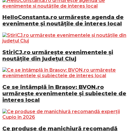
HelloConstanta.ro urmărește agenda de
evenimente și noutățile de interes local
StiriCJ.ro urmărește evenimentele și
noutățile din județul Cluj
Ce se întâmplă în Brașov: BVON.ro
urmărește evenimentele și subiectele de
interes local
Ce produse de manichiură recomandă