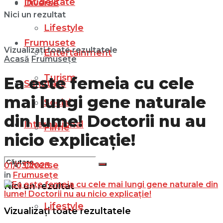
Infidelitate
Diverse
Nici un rezultat
Lifestyle
Frumusețe
Vizualizați toate rezultatele
Entertainment
Acasă
Frumusețe
Turism
Ea este femeia cu cele
Sănătate
mai lungi gene naturale
Social
din lume! Doctorii nu au
Internațional
Filme
nicio explicație!
Diverse
01/03/2023
in
Frumusețe
Nici un rezultat
Lifestyle
Vizualizați toate rezultatele