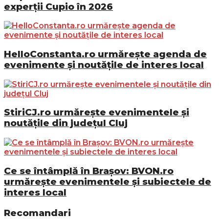
experții Cupio în 2026
HelloConstanta.ro urmărește agenda de
evenimente și noutățile de interes local
StiriCJ.ro urmărește evenimentele și
noutățile din județul Cluj
Ce se întâmplă în Brașov: BVON.ro
urmărește evenimentele și subiectele de
interes local
Recomandari