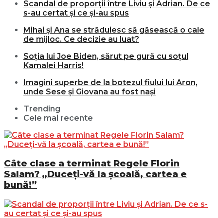
Scandal de proporții între Liviu și Adrian. De ce
s-au certat și ce și-au spus
Mihai și Ana se străduiesc să găsească o cale
de mijloc. Ce decizie au luat?
Soția lui Joe Biden, sărut pe gură cu soțul
Kamalei Harris!
Imagini superbe de la botezul fiului lui Aron,
unde Sese și Giovana au fost nași
Trending
Cele mai recente
Câte clase a terminat Regele Florin
Salam? „Duceți-vă la școală, cartea e
bună!”