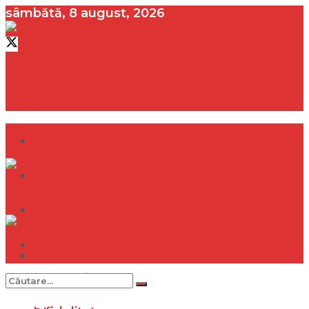
sâmbătă, 8 august, 2026
contact@vedeta.ro
Dramă
Infidelitate
Frumusețe
Sănătate
Dramă
Internațional