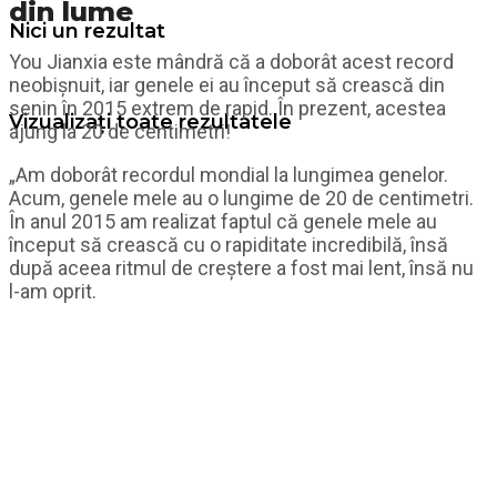
din lume
Nici un rezultat
You Jianxia este mândră că a doborât acest record
neobișnuit, iar genele ei au început să crească din
senin în 2015 extrem de rapid. În prezent, acestea
Vizualizați toate rezultatele
ajung la 20 de centimetri!
„Am doborât recordul mondial la lungimea genelor.
Acum, genele mele au o lungime de 20 de centimetri.
În anul 2015 am realizat faptul că genele mele au
început să crească cu o rapiditate incredibilă, însă
după aceea ritmul de creștere a fost mai lent, însă nu
l-am oprit.