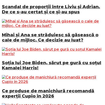
Scandal de proporții între Liviu și Adrian.
De ce s-au certat și ce și-au spus
Mihai și Ana se străduiesc să găsească o
cale de mijloc. Ce decizie au luat?
Soția lui Joe Biden, sărut pe gură cu soțul
Kamalei Harris!
Ce produse de manichiură recomandă
experții Cupio în 2026