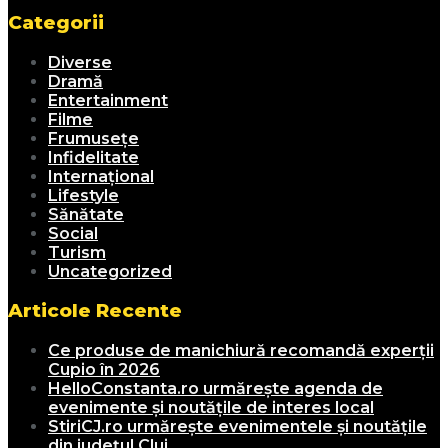
Categorii
Diverse
Dramă
Entertainment
Filme
Frumusețe
Infidelitate
Internațional
Lifestyle
Sănătate
Social
Turism
Uncategorized
Articole Recente
Ce produse de manichiură recomandă experții
Cupio în 2026
HelloConstanta.ro urmărește agenda de
evenimente și noutățile de interes local
StiriCJ.ro urmărește evenimentele și noutățile
din județul Cluj