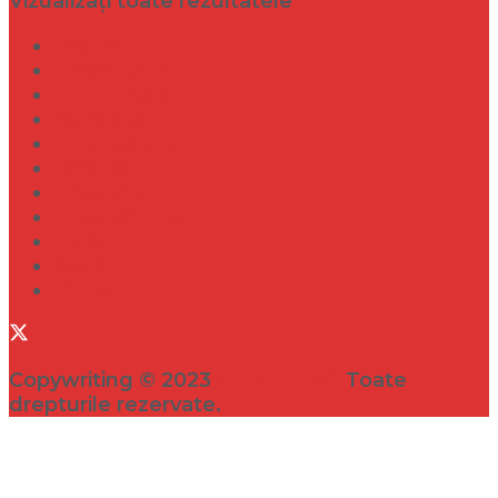
Vizualizați toate rezultatele
Dramă
Infidelitate
Frumusețe
Sănătate
Internațional
Diverse
Lifestyle
Entertainment
Turism
Social
Filme
Copywriting © 2023
VEDETA.RO
Toate
drepturile rezervate.