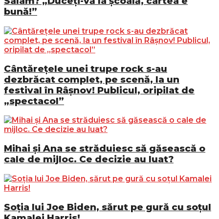
Salam? „Duceți-vă la școală, cartea e
bună!”
Cântărețele unei trupe rock s-au
dezbrăcat complet, pe scenă, la un
festival în Râșnov! Publicul, oripilat de
„spectacol”
Mihai și Ana se străduiesc să găsească o
cale de mijloc. Ce decizie au luat?
Soția lui Joe Biden, sărut pe gură cu soțul
Kamalei Harris!