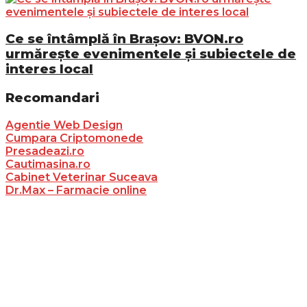
Ce se întâmplă în Brașov: BVON.ro
urmărește evenimentele și subiectele de
interes local
Recomandari
Agentie Web Design
Cumpara Criptomonede
Presadeazi.ro
Cautimasina.ro
Cabinet Veterinar Suceava
Dr.Max – Farmacie online