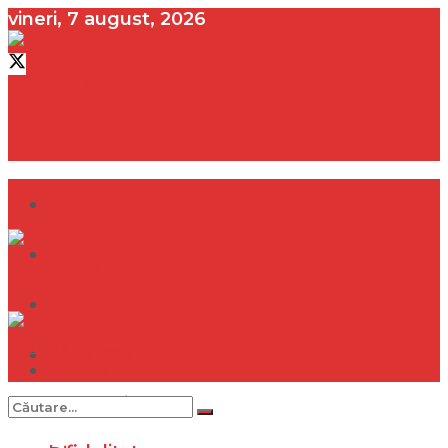
vineri, 7 august, 2026
contact@vedeta.ro
Dramă
Infidelitate
Frumusețe
Sănătate
Dramă
Internațional