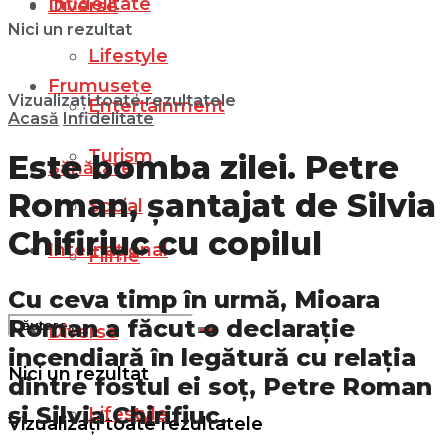
Infidelitate
Diverse
Nici un rezultat
Lifestyle
Frumusețe
Vizualizați toate rezultatele
Entertainment
Acasă
Infidelitate
Turism
Este bomba zilei. Petre
Sănătate
Roman, șantajat de Silvia
Social
Chifiriuc cu copilul
Internațional
Filme
Cu ceva timp în urmă, Mioara
Roman a făcut o declarație
Diverse
incendiară în legătură cu relația
Nici un rezultat
dintre fostul ei soț, Petre Roman
și Silvia Chirifiuc.
Lifestyle
Vizualizați toate rezultatele