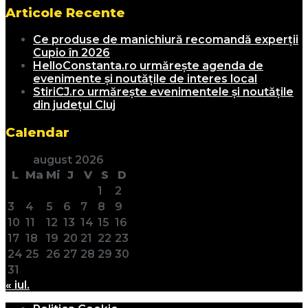
Articole Recente
Ce produse de manichiură recomandă experții
Cupio în 2026
HelloConstanta.ro urmărește agenda de
evenimente și noutățile de interes local
StiriCJ.ro urmărește evenimentele și noutățile
din județul Cluj
Calendar
august 2026
L
Ma
Mi
J
V
S
D
1
2
3
4
5
6
7
8
9
10
11
12
13
14
15
16
17
18
19
20
21
22
23
24
25
26
27
28
29
30
31
« iul.