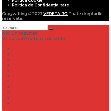
Politica Cookie
Politica de Confidențialitate
Copywriting © 2023
VEDETA.RO
Toate drepturile
rezervate.
Nici un rezultat
Vizualizați toate rezultatele
Dramă
Infidelitate
Frumusețe
Sănătate
Internațional
Diverse
Lifestyle
Entertainment
Turism
Social
Filme