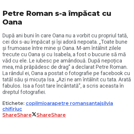
Petre Roman s-a împăcat cu
Oana
După ani buni în care Oana nu a vorbit cu propriul tată,
cei doi s-au împăcat și își adoră nepoata. „Toate bune
și frumoase între mine și Oana. M-am întâlnit zilele
trecute cu Oana și cu Isabela, a fost o bucurie să mă
văd cu ele. Le iubesc pe amândouă. După nepoțica
mea, mă prăpădesc de drag” a declarat Petre Roman.
La rândul ei, Oana a postat o fotografie pe facebook cu
tatăl său și micuța Isa. „Azi ne am întâlnit cu tata. Arată
fabulos. Isa a fost tare încântată”, a scris aceasta în
dreptul fotografiei.
Etichete:
copil
mioara
petre roman
santaj
silvia
chifiriuc
Share
Share
Share
Share