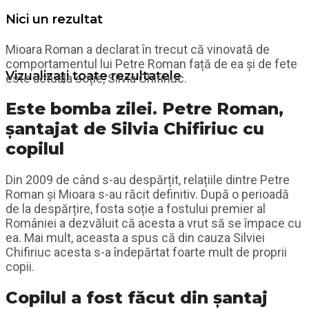
Nici un rezultat
Mioara Roman a declarat în trecut că vinovată de
comportamentul lui Petre Roman față de ea și de fete
Vizualizați toate rezultatele
este actuala soție, Silvia Chifiriuc.
Este bomba zilei. Petre Roman,
șantajat de Silvia Chifiriuc cu
copilul
Din 2009 de când s-au despărțit, relațiile dintre Petre
Roman și Mioara s-au răcit definitiv. După o perioadă
de la despărțire, fosta soție a fostului premier al
României a dezvăluit că acesta a vrut să se împace cu
ea. Mai mult, aceasta a spus că din cauza Silviei
Chifiriuc acesta s-a îndepărtat foarte mult de proprii
copii.
Copilul a fost făcut din șantaj