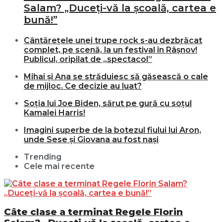
Salam? „Duceți-vă la școală, cartea e
bună!”
Cântărețele unei trupe rock s-au dezbrăcat
complet, pe scenă, la un festival în Râșnov!
Publicul, oripilat de „spectacol”
Mihai și Ana se străduiesc să găsească o cale
de mijloc. Ce decizie au luat?
Soția lui Joe Biden, sărut pe gură cu soțul
Kamalei Harris!
Imagini superbe de la botezul fiului lui Aron,
unde Sese și Giovana au fost nași
Trending
Cele mai recente
Câte clase a terminat Regele Florin