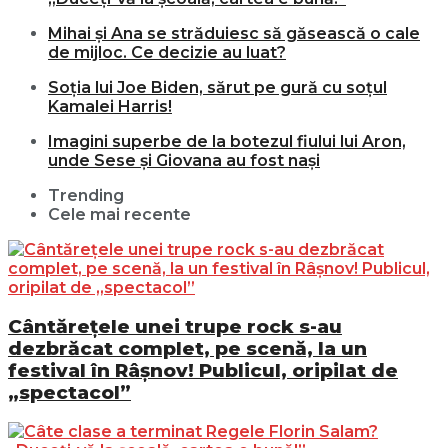
Mihai și Ana se străduiesc să găsească o cale
de mijloc. Ce decizie au luat?
Soția lui Joe Biden, sărut pe gură cu soțul
Kamalei Harris!
Imagini superbe de la botezul fiului lui Aron,
unde Sese și Giovana au fost nași
Trending
Cele mai recente
Cântărețele unei trupe rock s-au
dezbrăcat complet, pe scenă, la un
festival în Râșnov! Publicul, oripilat de
„spectacol”