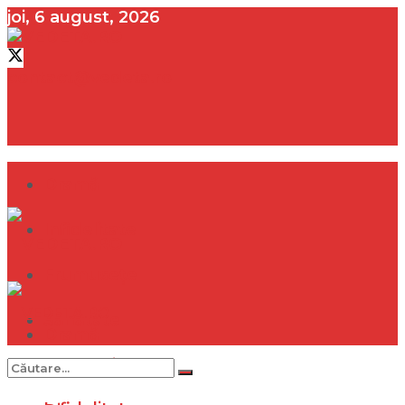
joi, 6 august, 2026
contact@vedeta.ro
Dramă
Infidelitate
Frumusețe
Sănătate
Dramă
Internațional