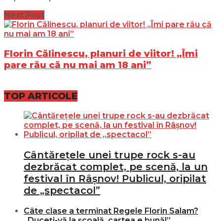
Next Post
Florin Călinescu, planuri de viitor! „Îmi
pare rău că nu mai am 18 ani”
TOP ARTICOLE
Cântărețele unei trupe rock s-au
dezbrăcat complet, pe scenă, la un
festival în Râșnov! Publicul, oripilat
de „spectacol”
Câte clase a terminat Regele Florin Salam?
„Duceți-vă la școală, cartea e bună!”