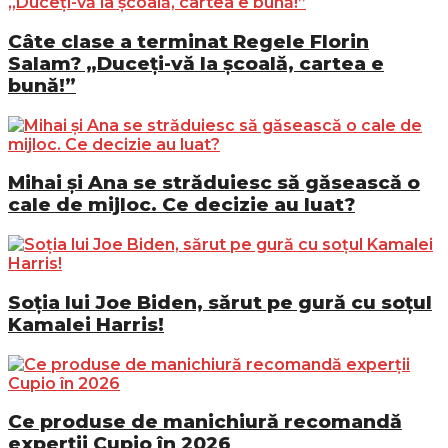
Câte clase a terminat Regele Florin
Salam? „Duceți-vă la școală, cartea e
bună!”
Mihai și Ana se străduiesc să găsească o
cale de mijloc. Ce decizie au luat?
Soția lui Joe Biden, sărut pe gură cu soțul
Kamalei Harris!
Ce produse de manichiură recomandă
experții Cupio în 2026