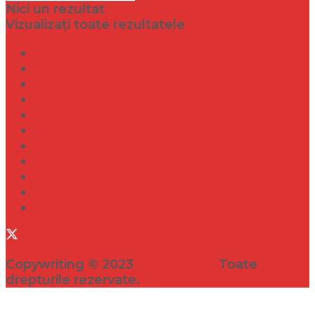
Nici un rezultat
Vizualizați toate rezultatele
Dramă
Infidelitate
Frumusețe
Sănătate
Internațional
Diverse
Lifestyle
Entertainment
Turism
Social
Filme
Copywriting © 2023
VEDETA.RO
Toate
drepturile rezervate.