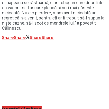
canapeaua se răstoarnă, e un tobogan care duce într-
un vagon marfar care pleacă și nu-i mai găsește
niciodată. Nu e o pierdere, n-am avut niciodată un
regret că n-a venit, pentru că ar fi trebuit să-l supun la
niște cazne, să-l scot de mendrele lui.” a povestit
Călinescu.
Share
Share
Share
Share