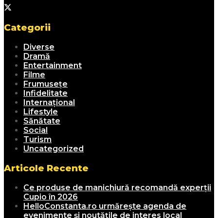
Categorii
Diverse
Dramă
Entertainment
Filme
Frumusețe
Infidelitate
Internațional
Lifestyle
Sănătate
Social
Turism
Uncategorized
Articole Recente
Ce produse de manichiură recomandă experții
Cupio în 2026
HelloConstanta.ro urmărește agenda de
evenimente și noutățile de interes local