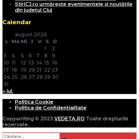
StiriCJ.ro urmărește evenimentele și noutățile
din județul Cluj
Calendar
august 2026
L
Ma
Mi
J
V
S
D
1
2
3
4
5
6
7
8
9
10
11
12
13
14
15
16
17
18
19
20
21
22
23
24
25
26
27
28
29
30
31
« iul.
Politica Cookie
Politica de Confidențialitate
Copywriting © 2023
VEDETA.RO
Toate drepturile
rezervate.