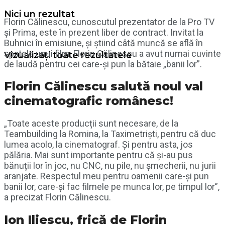
Nici un rezultat
Florin Călinescu, cunoscutul prezentator de la Pro TV
și Prima, este în prezent liber de contract. Invitat la
Buhnici în emisiune, și știind câtă muncă se află în
spatele unui film, Florin Călinescu a avut numai cuvinte
Vizualizați toate rezultatele
de laudă pentru cei care-și pun la bătaie „banii lor”.
Florin Călinescu salută noul val
cinematografic românesc!
„Toate aceste producții sunt necesare, de la
Teambuilding la Romina, la Taximetriști, pentru că duc
lumea acolo, la cinematograf. Și pentru asta, jos
pălăria. Mai sunt importante pentru că și-au pus
bănuții lor în joc, nu CNC, nu pile, nu șmecherii, nu jurii
aranjate. Respectul meu pentru oamenii care-și pun
banii lor, care-și fac filmele pe munca lor, pe timpul lor”,
a precizat Florin Călinescu.
Ion Iliescu, frică de Florin