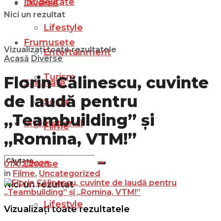
Infidelitate
Diverse
Nici un rezultat
Lifestyle
Frumusețe
Vizualizați toate rezultatele
Entertainment
Acasă
Diverse
Turism
Florin Călinescu, cuvinte
Sănătate
de laudă pentru
Social
„Teambuilding” și
Internațional
Filme
„Romina, VTM!”
Diverse
01/02/2023
in
Filme
,
Uncategorized
Nici un rezultat
Lifestyle
Vizualizați toate rezultatele