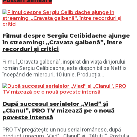
Postări
Similare
Filmul despre Sergiu Celibidache ajunge
în streaming: „Cravata galbenă”, între
recorduri și critici
Filmul „Cravata galbenă”, inspirat din viața dirijorului
român Sergiu Celibidache, este disponibil pe Netflix
începând de miercuri, 10 iunie. Producția...
După succesul serialelor „Vlad” și
„Clanul”, PRO TV mizează pe o nouă
poveste intensă
PRO TV pregătește un nou serial românesc, după
producții precum „Vlad”, „Clanul” și „Tătuțu’”. Postul a