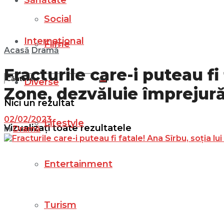
Sănătate
Social
Internațional
Filme
Acasă
Dramă
Fracturile care-i puteau fi
Diverse
Zone, dezvăluie împrejurăr
Nici un rezultat
02/02/2023
Lifestyle
Vizualizați toate rezultatele
in
Dramă
Entertainment
Turism