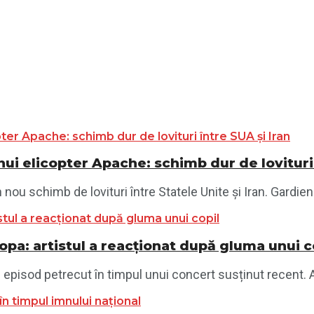
ui elicopter Apache: schimb dur de lovituri 
ou schimb de lovituri între Statele Unite și Iran. Gardienii
opa: artistul a reacționat după gluma unui c
 episod petrecut în timpul unui concert susținut recent. Ar