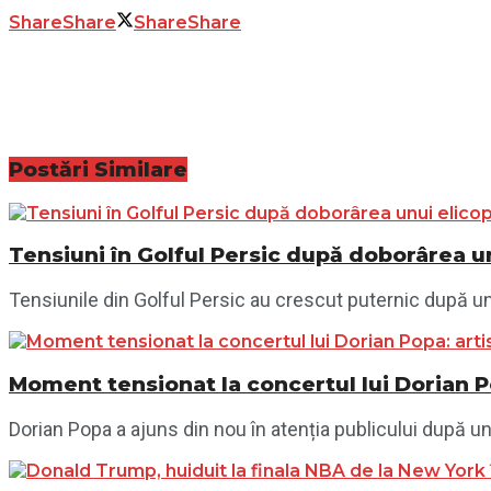
Share
Share
Share
Share
Postări
Similare
Tensiuni în Golful Persic după doborârea un
Tensiunile din Golful Persic au crescut puternic după un n
Moment tensionat la concertul lui Dorian P
Dorian Popa a ajuns din nou în atenția publicului după un