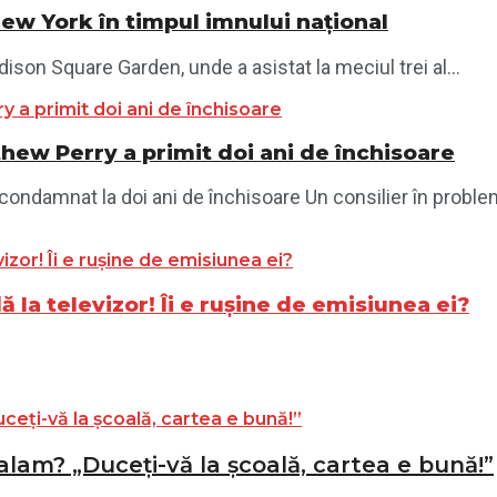
New York în timpul imnului național
son Square Garden, unde a asistat la meciul trei al...
thew Perry a primit doi ani de închisoare
, condamnat la doi ani de închisoare Un consilier în probl
dă la televizor! Îi e rușine de emisiunea ei?
alam? „Duceți-vă la școală, cartea e bună!”