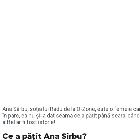
Ana Sârbu, soția lui Radu de la O-Zone, este o femeie car
în parc, ea nu și=a dat seama ce a pățit până seara, când 
altfel ar fi fost istorie!
Ce a pățit Ana Sîrbu?