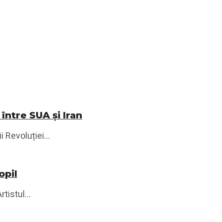
între SUA și Iran
 Revoluției...
opil
tistul...