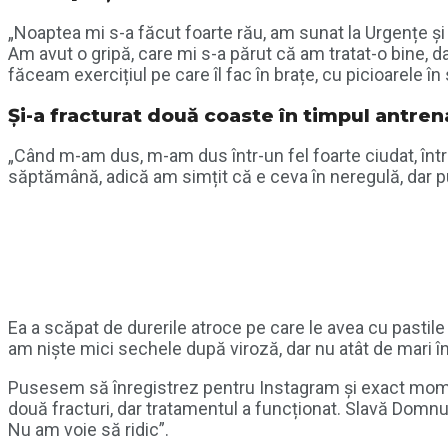
„Noaptea mi s-a făcut foarte rău, am sunat la Urgențe ș
Am avut o gripă, care mi s-a părut că am tratat-o bine, d
făceam exercițiul pe care îl fac în brațe, cu picioarele î
Și-a fracturat două coaste în timpul antre
„Când m-am dus, m-am dus într-un fel foarte ciudat, într
săptămână, adică am simțit că e ceva în neregulă, dar pu
Ea a scăpat de durerile atroce pe care le avea cu pastile
am niște mici sechele după viroză, dar nu atât de mari înc
Pusesem să înregistrez pentru Instagram și exact moment
două fracturi, dar tratamentul a funcționat. Slavă Domnu
Nu am voie să ridic”.