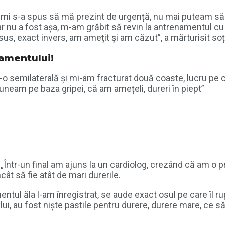
i mi s-a spus să mă prezint de urgență, nu mai puteam să 
ar nu a fost așa, m-am grăbit să revin la antrenamentul cu
n sus, exact invers, am amețit și am căzut”, a mărturisit so
namentului!
-o semilaterală și mi-am fracturat două coaste, lucru pe c
neam pe baza gripei, că am amețeli, dureri în piept”
 „Într-un final am ajuns la un cardiolog, crezând că am o p
ât să fie atât de mari durerile.
ul ăla l-am înregistrat, se aude exact osul pe care îl ru
lui, au fost niște pastile pentru durere, durere mare, ce 