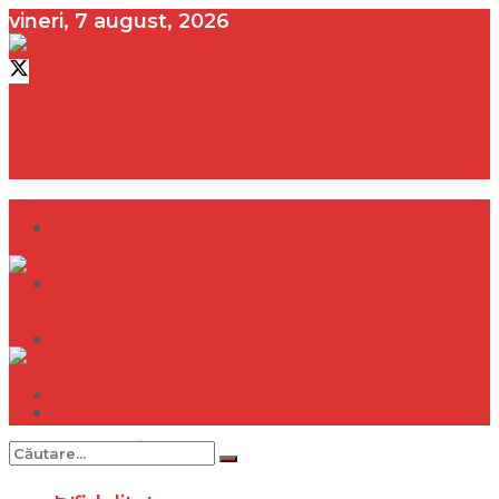
vineri, 7 august, 2026
contact@vedeta.ro
Dramă
Infidelitate
Frumusețe
Sănătate
Dramă
Internațional