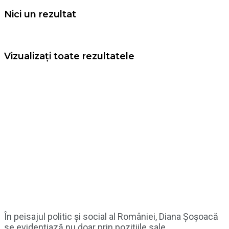
Nici un rezultat
Vizualizați toate rezultatele
În peisajul politic și social al României, Diana Șoșoacă
se evidențiază nu doar prin pozițiile sale