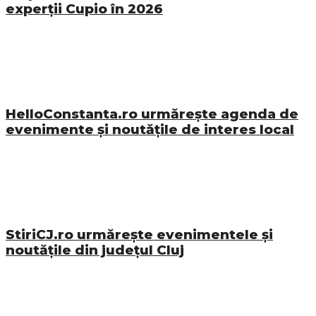
experții Cupio în 2026
HelloConstanta.ro urmărește agenda de
evenimente și noutățile de interes local
StiriCJ.ro urmărește evenimentele și
noutățile din județul Cluj