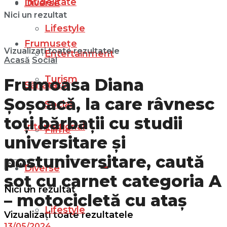
Infidelitate
Diverse
Nici un rezultat
Lifestyle
Frumusețe
Vizualizați toate rezultatele
Entertainment
Acasă
Social
Turism
Frumoasa Diana
Sănătate
Șoșoacă, la care râvnesc
Social
toți bărbații cu studii
Internațional
Filme
universitare și
postuniversitare, caută
Diverse
soț cu carnet categoria A
Nici un rezultat
– motocicletă cu ataș
Lifestyle
Vizualizați toate rezultatele
13/05/2024