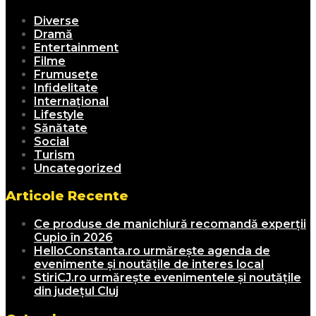
Diverse
Dramă
Entertainment
Filme
Frumusețe
Infidelitate
Internațional
Lifestyle
Sănătate
Social
Turism
Uncategorized
Articole Recente
Ce produse de manichiură recomandă experții
Cupio în 2026
HelloConstanta.ro urmărește agenda de
evenimente și noutățile de interes local
StiriCJ.ro urmărește evenimentele și noutățile
din județul Cluj