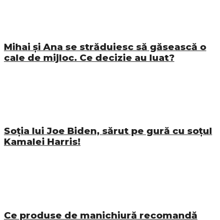
Mihai și Ana se străduiesc să găsească o
cale de mijloc. Ce decizie au luat?
Soția lui Joe Biden, sărut pe gură cu soțul
Kamalei Harris!
Ce produse de manichiură recomandă