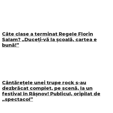
Câte clase a terminat Regele Florin
Salam? „Duceți-vă la școală, cartea e
bună!”
Cântărețele unei trupe rock s-au
dezbrăcat complet, pe scenă, la un
festival în Râșnov! Publicul, oripilat de
„spectacol”