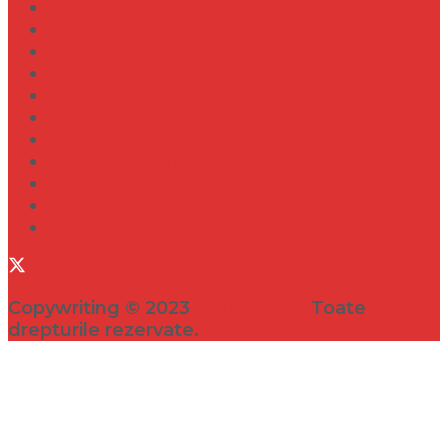
Dramă
Infidelitate
Frumusețe
Sănătate
Internațional
Diverse
Lifestyle
Entertainment
Turism
Social
Filme
Copywriting © 2023
VEDETA.RO
Toate
drepturile rezervate.