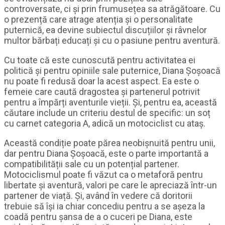
controversate, ci și prin frumusețea sa atrăgătoare. Cu
o prezență care atrage atenția și o personalitate
puternică, ea devine subiectul discuțiilor și râvnelor
multor bărbați educați și cu o pasiune pentru aventură.
Cu toate că este cunoscută pentru activitatea ei
politică și pentru opiniile sale puternice, Diana Șoșoacă
nu poate fi redusă doar la acest aspect. Ea este o
femeie care caută dragostea și partenerul potrivit
pentru a împărți aventurile vieții. Și, pentru ea, această
căutare include un criteriu destul de specific: un soț
cu carnet categoria A, adică un motociclist cu ataș.
Această condiție poate părea neobișnuită pentru unii,
dar pentru Diana Șoșoacă, este o parte importantă a
compatibilității sale cu un potențial partener.
Motociclismul poate fi văzut ca o metaforă pentru
libertate și aventură, valori pe care le apreciază într-un
partener de viață. Și, având în vedere că doritorii
trebuie să își ia chiar concediu pentru a se așeza la
coadă pentru șansa de a o cuceri pe Diana, este