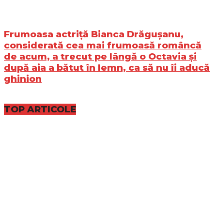
Frumoasa actriță Bianca Drăgușanu,
considerată cea mai frumoasă româncă
de acum, a trecut pe lângă o Octavia și
după aia a bătut în lemn, ca să nu îi aducă
ghinion
TOP ARTICOLE