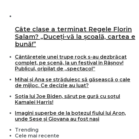
Câte clase a terminat Regele Florin
Salam? „Duceți-vă la școală, cartea e
bună!”
Cântărețele unei trupe rock s-au dezbrăcat
complet, pe scenă, la un festival în Râșnov!
Publicul, oripilat de „spectacol”
Mihai și Ana se străduiesc să găsească o cale
de mijloc. Ce decizie au luat?
Soția lui Joe Biden, sărut pe gură cu soțul
Kamalei Harris!
Imagini superbe de la botezul fiului lui Aron,
unde Sese și Giovana au fost nași
Trending
Cele mai recente