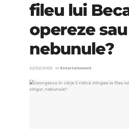
fileu lui Beca
opereze sau 
nebunule?
22/02/2025
in
Entertainment