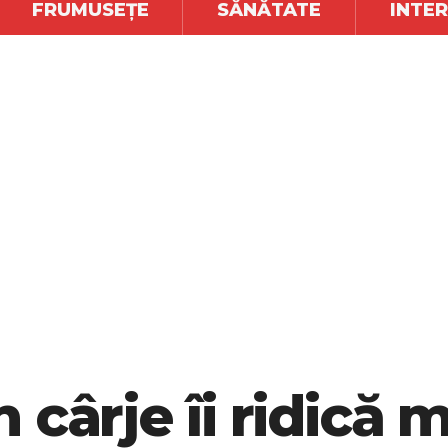
FRUMUSEȚE
SĂNĂTATE
INTE
 cârje îi ridică 