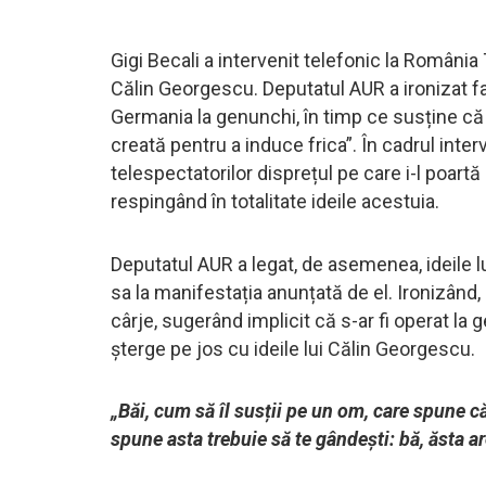
Gigi Becali a intervenit telefonic la Români
Călin Georgescu. Deputatul AUR a ironizat fap
Germania la genunchi, în timp ce susține că 
creată pentru a induce frica”. În cadrul inter
telespectatorilor disprețul pe care i-l poart
respingând în totalitate ideile acestuia.
Deputatul AUR a legat, de asemenea, ideile l
sa la manifestația anunțată de el. Ironizând,
cârje, sugerând implicit că s-ar fi operat la
șterge pe jos cu ideile lui Călin Georgescu.
„Băi, cum să îl susții pe un om, care spune 
spune asta trebuie să te gândești: bă, ăsta ar