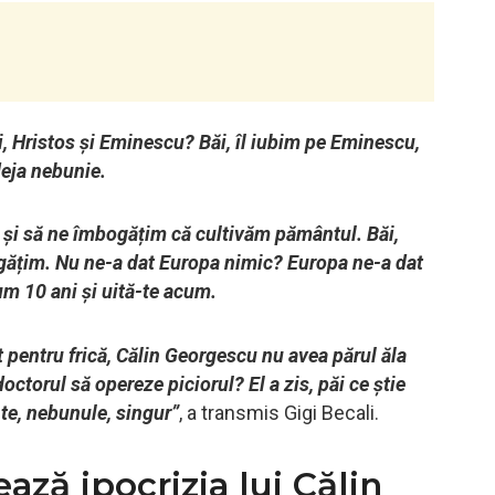
, Hristos și Eminescu? Băi, îl iubim pe Eminescu,
deja nebunie.
 și să ne îmbogățim că cultivăm pământul. Băi,
gățim. Nu ne-a dat Europa nimic? Europa ne-a dat
acum 10 ani și uită-te acum.
t pentru frică, Călin Georgescu nu avea părul ăla
ctorul să opereze piciorul? El a zis, păi ce știe
te, nebunule, singur”
, a transmis Gigi Becali.
ză ipocrizia lui Călin