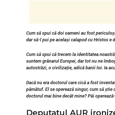
Cum să spui că doi oameni au fost periculoși
dar să-l pui pe același calapod cu Hristos e 
Cum să spui că trecem la identitatea noastră
suntem grânarul Europei, dar tot nu ne îmbo
autostrăzi, o civilizație, adică banii lor. Ia 
Dacă nu era doctorul care cică a fost inventa
pămătuf. El se operează singur, cum să știe do
doctorul mai bine decât mine? Păi operează-
Deputatul AUR ironizea