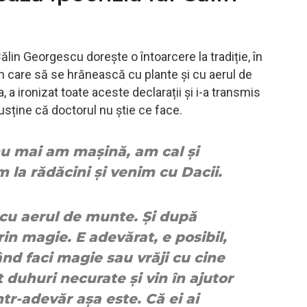
in Georgescu dorește o întoarcere la tradiție, în
 în care să se hrănească cu plante și cu aerul de
a ironizat toate aceste declarații și i-a transmis
sține că doctorul nu știe ce face.
u mai am mașină, am cal și
m la rădăcini și venim cu Dacii.
 cu aerul de munte. Și după
in magie. E adevărat, e posibil,
ând faci magie sau vrăji cu cine
 duhuri necurate și vin în ajutor
tr-adevăr așa este. Că ei ai