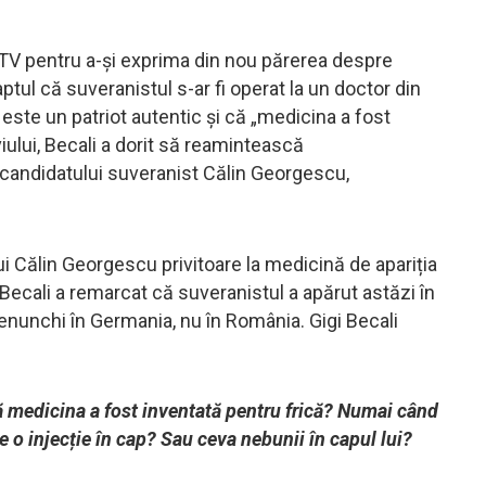
a TV pentru a-și exprima din nou părerea despre
tul că suveranistul s-ar fi operat la un doctor din
este un patriot autentic și că „medicina a fost
viului, Becali a dorit să reamintească
ă candidatului suveranist Călin Georgescu,
ui Călin Georgescu privitoare la medicină de apariția
 Becali a remarcat că suveranistul a apărut astăzi în
 genunchi în Germania, nu în România. Gigi Becali
că medicina a fost inventată pentru frică? Numai când
e o injecție în cap? Sau ceva nebunii în capul lui?