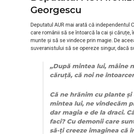
Georgescu
Deputatul AUR mai arată că independentul Căl
care românii să se întoarcă la cai și căruțe,
munte și să se vindece prin magie. De aceea, 
suveranistului să se opereze singur, dacă su
„După mintea lui, mâine n
căruță, că noi ne întoarce
Că ne hrănim cu plante și
mintea lui, ne vindecăm pr
dar magia e de la draci. C
faci? Cu demonii care sunt
să-ți creeze imaginea că în