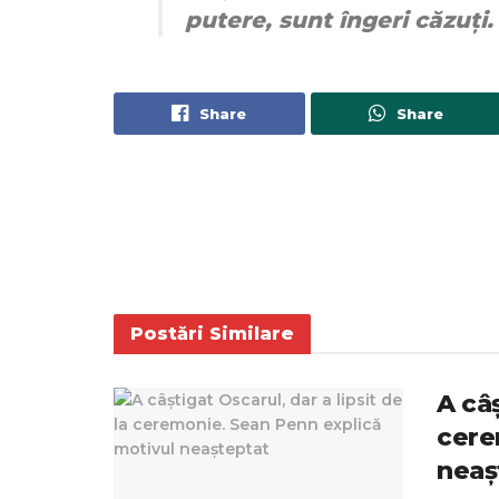
putere, sunt îngeri căzuți.
Share
Share
Postări
Similare
A câș
cere
neaș