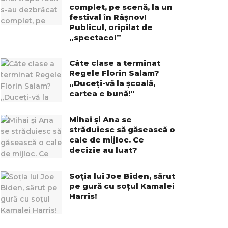
complet, pe scenă, la un
festival în Râșnov!
Publicul, oripilat de
„spectacol”
Câte clase a terminat
Regele Florin Salam?
„Duceți-vă la școală,
cartea e bună!”
Mihai și Ana se
străduiesc să găsească o
cale de mijloc. Ce
decizie au luat?
Soția lui Joe Biden, sărut
pe gură cu soțul Kamalei
Harris!