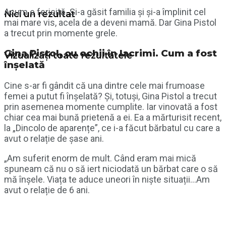
Acum e fericită. Și-a găsit familia și și-a împlinit cel
Nici un rezultat
mai mare vis, acela de a deveni mamă. Dar Gina Pistol
a trecut prin momente grele.
Gina Pistol, cu ochii în lacrimi. Cum a fost
Vizualizați toate rezultatele
înșelată
Cine s-ar fi gândit că una dintre cele mai frumoase
femei a putut fi înșelată? Și, totuși, Gina Pistol a trecut
prin asemenea momente cumplite. Iar vinovată a fost
chiar cea mai bună prietenă a ei. Ea a mărturisit recent,
la „Dincolo de aparențe”, ce i-a făcut bărbatul cu care a
avut o relație de șase ani.
„Am suferit enorm de mult. Când eram mai mică
spuneam că nu o să iert niciodată un bărbat care o să
mă înșele. Viața te aduce uneori în niște situații…Am
avut o relație de 6 ani.