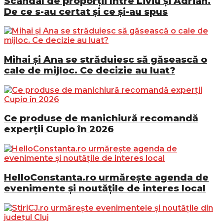
Scandal de proporții între Liviu și Adrian.
De ce s-au certat și ce și-au spus
Mihai și Ana se străduiesc să găsească o
cale de mijloc. Ce decizie au luat?
Ce produse de manichiură recomandă
experții Cupio în 2026
HelloConstanta.ro urmărește agenda de
evenimente și noutățile de interes local