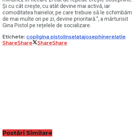
Și cu cât crește, cu atât devine mai activă, iar
comoditatea hainelor, pe care trebuie să le schimbăm
de mai multe ori pe zi, devine prioritară.”, a mărturisit
Gina Pistol pe rețelele de socializare.
Etichete:
copil
gina pistol
inselata
josephine
relatie
Share
Share
Share
Share
Postări
Similare