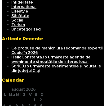
Infidelitate
Internațional
Lifestyle
Sănătate
Social
Turism
Uncategorized
Articole Recente
Ce produse de manichiură recomandă experții
Cupio în 2026
HelloConstanta.ro urmărește agenda de
evenimente și noutățile de interes local
StiriCJ.ro urmărește evenimentele și noutățile
din județul Cluj
Calendar
august 2026
L
Ma
Mi
J
V
S
D
1
2
3
4
5
6
7
8
9