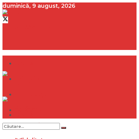
duminică, 9 august, 2026
contact@vedeta.ro
Dramă
Infidelitate
Frumusețe
Sănătate
Dramă
Internațional