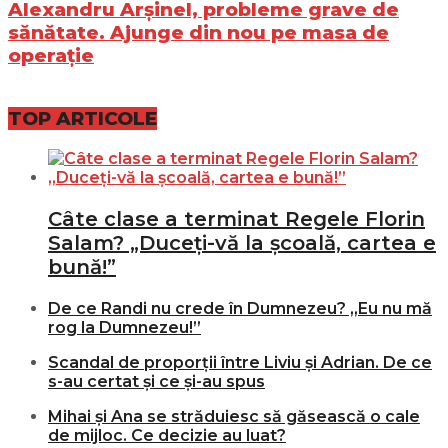
Alexandru Arșinel, probleme grave de
sănătate. Ajunge din nou pe masa de
operație
TOP ARTICOLE
Câte clase a terminat Regele Florin
Salam? „Duceți-vă la școală, cartea e
bună!”
De ce Randi nu crede în Dumnezeu? „Eu nu mă
rog la Dumnezeu!”
Scandal de proporții între Liviu și Adrian. De ce
s-au certat și ce și-au spus
Mihai și Ana se străduiesc să găsească o cale
de mijloc. Ce decizie au luat?