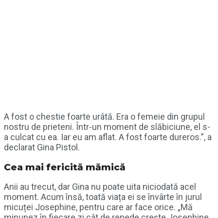
A fost o chestie foarte urâtă. Era o femeie din grupul
nostru de prieteni. Într-un moment de slăbiciune, el s-
a culcat cu ea. Iar eu am aflat. A fost foarte dureros.”, a
declarat Gina Pistol.
Cea mai fericită mămică
Anii au trecut, dar Gina nu poate uita niciodată acel
moment. Acum însă, toată viața ei se învârte în jurul
micuței Josephine, pentru care ar face orice. „Mă
minunez în fiecare zi cât de repede crește Josephine.