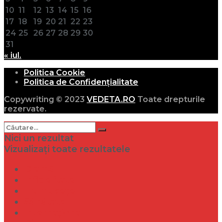
10
11
12
13
14
15
16
17
18
19
20
21
22
23
24
25
26
27
28
29
30
31
« iul.
Politica Cookie
Politica de Confidențialitate
Copywriting © 2023
VEDETA.RO
Toate drepturile
rezervate.
Nici un rezultat
Vizualizați toate rezultatele
Dramă
Infidelitate
Frumusețe
Sănătate
Internațional