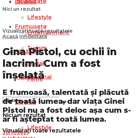
Infidelitate
Diverse
Nici un rezultat
Lifestyle
Frumusețe
Vizualizați toate rezultatele
Entertainment
Acasă
Infidelitate
Turism
Gina Pistol, cu ochii în
Sănătate
lacrimi. Cum a fost
Social
înșelată
Internațional
Filme
E frumoasă, talentată și plăcută
de toată lumea, dar viața Ginei
Diverse
Pistol nu a fost deloc așa cum s-
Nici un rezultat
ar fi așteptat toată lumea.
Lifestyle
Vizualizați toate rezultatele
20/11/2021