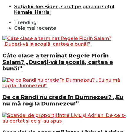
Soția lui Joe Biden, sărut pe gură cu soțul
Kamalei Harris!
Trending
Cele mai recente
Câte clase a terminat Regele Florin
Salam? „Duceți-vă la școală, cartea e
bună!”
De ce Randi nu crede în Dumnezeu? „Eu
nu mă rog la Dumnezeu!”