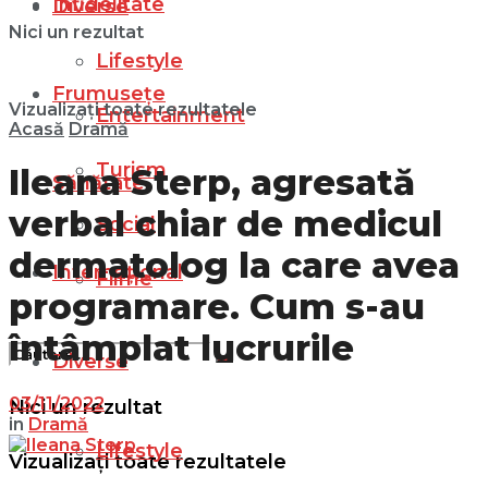
Infidelitate
Diverse
Nici un rezultat
Lifestyle
Frumusețe
Vizualizați toate rezultatele
Entertainment
Acasă
Dramă
Turism
Ileana Sterp, agresată
Sănătate
verbal chiar de medicul
Social
dermatolog la care avea
Internațional
Filme
programare. Cum s-au
întâmplat lucrurile
Diverse
03/11/2022
Nici un rezultat
in
Dramă
Lifestyle
Vizualizați toate rezultatele