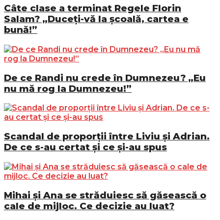
Câte clase a terminat Regele Florin
Salam? „Duceți-vă la școală, cartea e
bună!”
De ce Randi nu crede în Dumnezeu? „Eu
nu mă rog la Dumnezeu!”
Scandal de proporții între Liviu și Adrian.
De ce s-au certat și ce și-au spus
Mihai și Ana se străduiesc să găsească o
cale de mijloc. Ce decizie au luat?