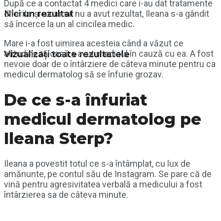
După ce a contactat 4 medici care i-au dat tratamente
Nici un rezultat
diferite și niciunul nu a avut rezultat, Ileana s-a gândit
să încerce la un al cincilea medic.
Mare i-a fost uimirea acesteia când a văzut ce
atitudine tăioasă a avut medicul în cauză cu ea. A fost
Vizualizați toate rezultatele
nevoie doar de o întârziere de câteva minute pentru ca
medicul dermatolog să se înfurie grozav.
De ce s-a înfuriat
medicul dermatolog pe
Ileana Sterp?
Ileana a povestit totul ce s-a întâmplat, cu lux de
amănunte, pe contul său de Instagram. Se pare că de
vină pentru agresivitatea verbală a medicului a fost
întârzierea sa de câteva minute.