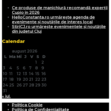
Ce produse de manichiură recomandă experții
Cupio în 2026
HelloConstanta.ro urmărește agenda de
evenimente și noutățile de interes local
StiriCJ.ro urmărește evenimentele și noutățile
din județul Cluj
Calendar
august 2026
L
Ma
Mi
J
V
S
D
1
2
3
4
5
6
7
8
9
10
11
12
13
14
15
16
17
18
19
20
21
22
23
24
25
26
27
28
29
30
31
« iul.
Politica Cookie
Politica de Confidențialitate