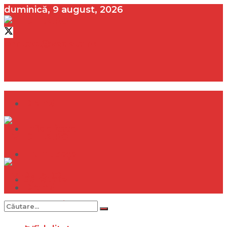
duminică, 9 august, 2026
contact@vedeta.ro
Dramă
Infidelitate
Frumusețe
Sănătate
Dramă
Internațional