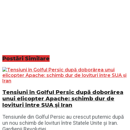
Postări
Similare
Tensiuni în Golful Persic după doborârea
unui elicopter Apache: schimb dur de
lovituri între SUA și Iran
Tensiunile din Golful Persic au crescut puternic după
un nou schimb de lovituri între Statele Unite și Iran.
Gardienii Revoluției...