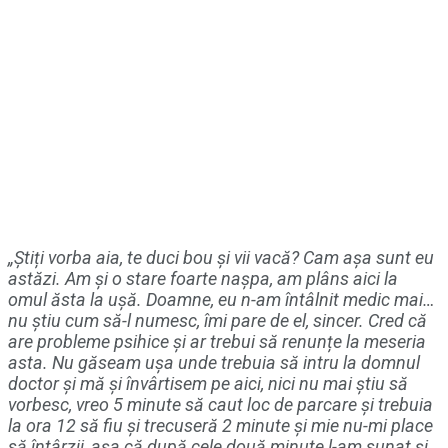
„Știți vorba aia, te duci bou și vii vacă? Cam așa sunt eu
astăzi. Am și o stare foarte nașpa, am plâns aici la
omul ăsta la ușă. Doamne, eu n-am întâlnit medic mai…
nu știu cum să-l numesc, îmi pare de el, sincer. Cred că
are probleme psihice și ar trebui să renunțe la meseria
asta. Nu găseam ușa unde trebuia să intru la domnul
doctor și mă și învârtisem pe aici, nici nu mai știu să
vorbesc, vreo 5 minute să caut loc de parcare și trebuia
la ora 12 să fiu și trecuseră 2 minute și mie nu-mi place
să întârzii, așa că după cele două minute l-am sunat și