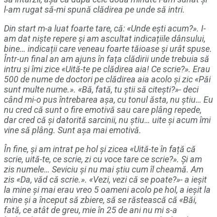
l-am rugat să-mi spună clădirea pe unde să intri.
Din start m-a luat foarte tare, că: «Unde ești acum?». I-
am dat niște repere și am ascultat indicațiile dânsului,
bine… indicații care veneau foarte tăioase și urât spuse.
Într-un final an am ajuns în fața clădirii unde trebuia să
intru și îmi zice «Uită-te pe clădirea aia! Ce scrie?». Erau
500 de nume de doctori pe clădirea aia acolo și zic «Păi
sunt multe nume.». «Bă, fată, tu știi să citești?»- deci
când mi-o pus întrebarea așa, cu tonul ăsta, nu știu… Eu
nu cred că sunt o fire emotivă sau care plâng repede,
dar cred că și datorită sarcinii, nu știu… uite și acum îmi
vine să plâng. Sunt așa mai emotivă.
În fine, și am intrat pe hol și zicea «Uită-te în față că
scrie, uită-te, ce scrie, zi cu voce tare ce scrie?». Și am
zis numele… Seviciu și nu mai știu cum îl cheamă. Am
zis «Da, văd că scrie.». «Vezi, vezi că se poate?»- a ieșit
la mine și mai erau vreo 5 oameni acolo pe hol, a ieșit la
mine și a început să zbiere, să se răstească că «Băi,
fată, ce atât de greu, mie în 25 de ani nu mi s-a