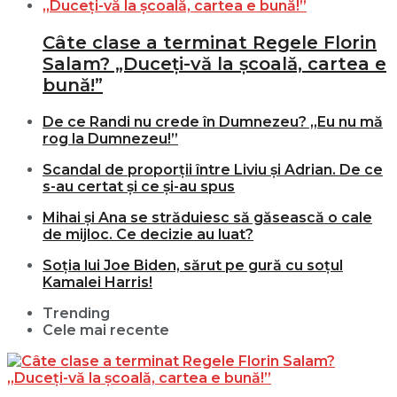
Câte clase a terminat Regele Florin
Salam? „Duceți-vă la școală, cartea e
bună!”
De ce Randi nu crede în Dumnezeu? „Eu nu mă
rog la Dumnezeu!”
Scandal de proporții între Liviu și Adrian. De ce
s-au certat și ce și-au spus
Mihai și Ana se străduiesc să găsească o cale
de mijloc. Ce decizie au luat?
Soția lui Joe Biden, sărut pe gură cu soțul
Kamalei Harris!
Trending
Cele mai recente