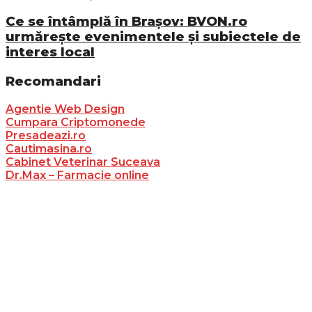
Ce se întâmplă în Brașov: BVON.ro
urmărește evenimentele și subiectele de
interes local
Recomandari
Agentie Web Design
Cumpara Criptomonede
Presadeazi.ro
Cautimasina.ro
Cabinet Veterinar Suceava
Dr.Max – Farmacie online