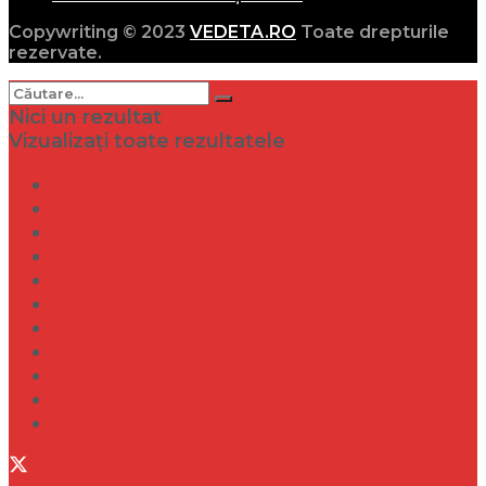
Copywriting © 2023
VEDETA.RO
Toate drepturile
rezervate.
Nici un rezultat
Vizualizați toate rezultatele
Dramă
Infidelitate
Frumusețe
Sănătate
Internațional
Diverse
Lifestyle
Entertainment
Turism
Social
Filme