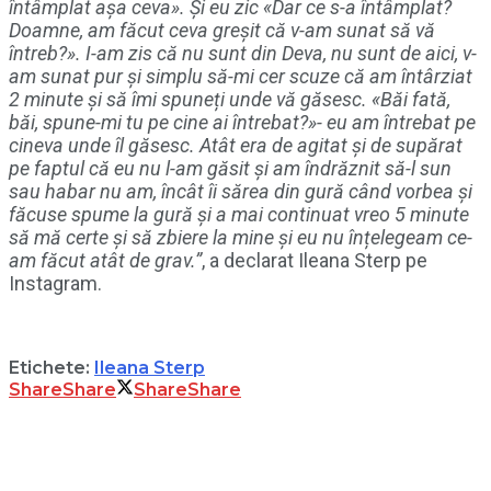
întâmplat așa ceva». Și eu zic «Dar ce s-a întâmplat?
Doamne, am făcut ceva greșit că v-am sunat să vă
întreb?». I-am zis că nu sunt din Deva, nu sunt de aici, v-
am sunat pur și simplu să-mi cer scuze că am întârziat
2 minute și să îmi spuneți unde vă găsesc. «Băi fată,
băi, spune-mi tu pe cine ai întrebat?»- eu am întrebat pe
cineva unde îl găsesc. Atât era de agitat și de supărat
pe faptul că eu nu l-am găsit și am îndrăznit să-l sun
sau habar nu am, încât îi sărea din gură când vorbea și
făcuse spume la gură și a mai continuat vreo 5 minute
să mă certe și să zbiere la mine și eu nu înțelegeam ce-
am făcut atât de grav.”
, a declarat Ileana Sterp pe
Instagram.
Etichete:
Ileana Sterp
Share
Share
Share
Share