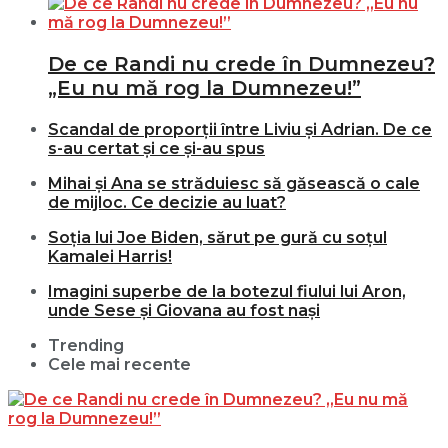
De ce Randi nu crede în Dumnezeu?
„Eu nu mă rog la Dumnezeu!”
Scandal de proporții între Liviu și Adrian. De ce
s-au certat și ce și-au spus
Mihai și Ana se străduiesc să găsească o cale
de mijloc. Ce decizie au luat?
Soția lui Joe Biden, sărut pe gură cu soțul
Kamalei Harris!
Imagini superbe de la botezul fiului lui Aron,
unde Sese și Giovana au fost nași
Trending
Cele mai recente