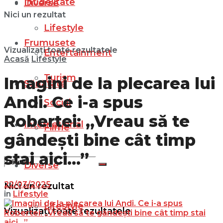
Infidelitate
Diverse
Nici un rezultat
Lifestyle
Frumusețe
Vizualizați toate rezultatele
Entertainment
Acasă
Lifestyle
Turism
Imagini de la plecarea lui
Sănătate
Andi. Ce i-a spus
Social
Robertei: „Vreau să te
Internațional
Filme
gândești bine cât timp
stai aici…”
Diverse
22/03/2025
Nici un rezultat
in
Lifestyle
Lifestyle
Vizualizați toate rezultatele