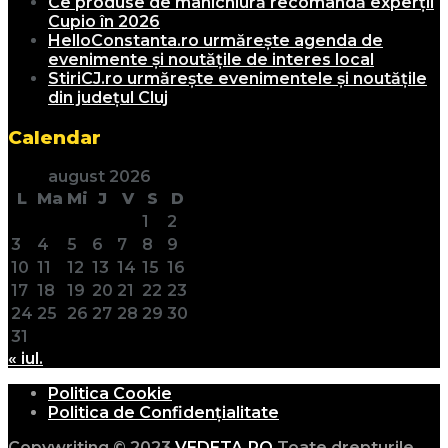
Ce produse de manichiură recomandă experții
Cupio în 2026
HelloConstanta.ro urmărește agenda de
evenimente și noutățile de interes local
StiriCJ.ro urmărește evenimentele și noutățile
din județul Cluj
Calendar
august 2026
L
Ma
Mi
J
V
S
D
1
2
3
4
5
6
7
8
9
10
11
12
13
14
15
16
17
18
19
20
21
22
23
24
25
26
27
28
29
30
31
« iul.
Politica Cookie
Politica de Confidențialitate
Copywriting © 2023
VEDETA.RO
Toate drepturile