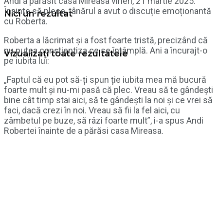
Andi a părăsit casa Mireasa vineri, 21 martie 2025.
Înainte să plece, tânărul a avut o discuție emoționantă
Nici un rezultat
cu Roberta.
Roberta a lăcrimat și a fost foarte tristă, precizând că
nu putea conștientiza ce se întâmplă. Ani a încurajt-o
Vizualizați toate rezultatele
pe iubita lui:
„Faptul că eu pot să-ți spun ție iubita mea mă bucură
foarte mult și nu-mi pasă că plec. Vreau să te gândești
bine cât timp stai aici, să te gândești la noi și ce vrei să
faci, dacă crezi în noi. Vreau să fii la fel aici, cu
zâmbetul pe buze, să râzi foarte mult”, i-a spus Andi
Robertei înainte de a părăsi casa Mireasa.