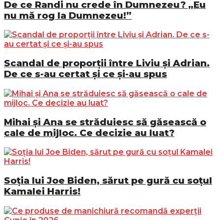
De ce Randi nu crede în Dumnezeu? „Eu
nu mă rog la Dumnezeu!”
Scandal de proporții între Liviu și Adrian.
De ce s-au certat și ce și-au spus
Mihai și Ana se străduiesc să găsească o
cale de mijloc. Ce decizie au luat?
Soția lui Joe Biden, sărut pe gură cu soțul
Kamalei Harris!