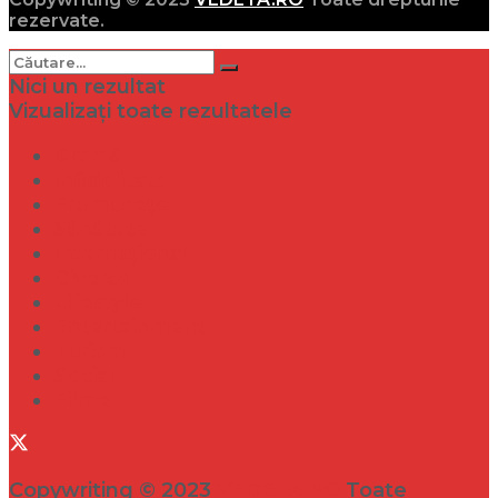
rezervate.
Nici un rezultat
Vizualizați toate rezultatele
Dramă
Infidelitate
Frumusețe
Sănătate
Internațional
Diverse
Lifestyle
Entertainment
Turism
Social
Filme
Copywriting © 2023
VEDETA.RO
Toate