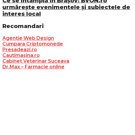
Ce se întâmplă în Brașov: BVON.ro
urmărește evenimentele și subiectele de
interes local
Recomandari
Agentie Web Design
Cumpara Criptomonede
Presadeazi.ro
Cautimasina.ro
Cabinet Veterinar Suceava
Dr.Max – Farmacie online