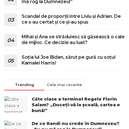
mă rog la Dumnezeu!”
Scandal de proporții între Liviu și Adrian. De
ce s-au certat și ce și-au spus
Mihai și Ana se străduiesc să găsească o cale
de mijloc. Ce decizie au luat?
Soția lui Joe Biden, sărut pe gură cu soțul
Kamalei Harris!
Trending
Cele mai recente
Câte clase a terminat Regele Florin
Salam? „Duceți-vă la școală, cartea e
bună!”
De ce Randi nu crede în Dumnezeu?