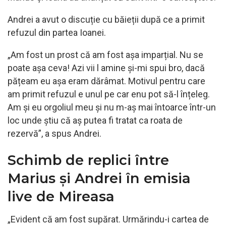
Andrei a avut o discuție cu băieții după ce a primit
refuzul din partea Ioanei.
„Am fost un prost că am fost așa imparțial. Nu se
poate așa ceva! Azi vii l amine și-mi spui bro, dacă
pățeam eu așa eram dărâmat. Motivul pentru care
am primit refuzul e unul pe car enu pot să-l înțeleg.
Am și eu orgoliul meu și nu m-aș mai întoarce într-un
loc unde știu că aș putea fi tratat ca roata de
rezervă”, a spus Andrei.
Schimb de replici între
Marius și Andrei în emisia
live de Mireasa
„Evident că am fost supărat. Urmărindu-i cartea de