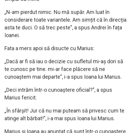
„N-am pierdut nimic. Nu mă supăr. Am luat în
considerare toate variantele. Am simțit că în direcția
asta te duci. O să trec peste”, a spus Andrei în fața
Ioanei.
Fata a mers apoi să disucte cu Marius:
„Dacă ar fi să iau o decizie cu sufletul mi-aș dori să
te cunosc pe tine. mi-ar face plăcere să ne
cunoaștem mai departe”, i-a spus Ioana lui Marius.
„Deci intrăm într-o cunoaștere oficial?”, a spus
Marius fericit.
„În sfârșit! Jur că nu mai puteam să privesc cum te
atinge alt bărbat!”, i-a mai spus Ioana lui Marius.
Marius și Ioana au anunțat că sunt într-o cunoaștere.