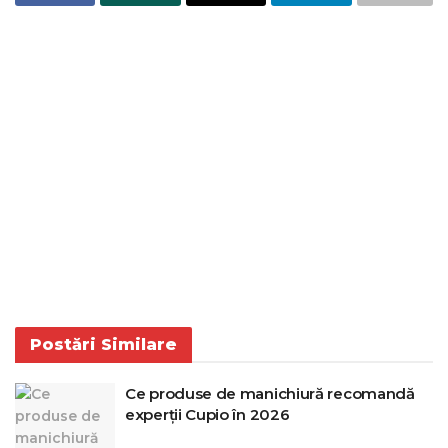
Postări
Similare
Ce produse de manichiură recomandă
experții Cupio în 2026