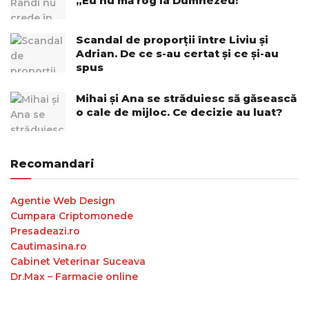
„Eu nu mă rog la Dumnezeu!”
Scandal de proporții între Liviu și
Adrian. De ce s-au certat și ce și-au
spus
Mihai și Ana se străduiesc să găsească
o cale de mijloc. Ce decizie au luat?
Recomandari
Agentie Web Design
Cumpara Criptomonede
Presadeazi.ro
Cautimasina.ro
Cabinet Veterinar Suceava
Dr.Max – Farmacie online