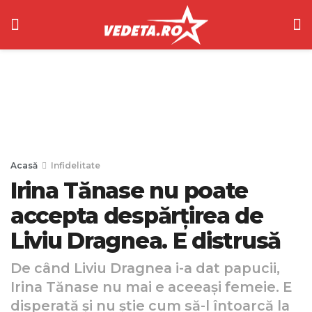
Acasă
Infidelitate
Irina Tănase nu poate
accepta despărțirea de
Liviu Dragnea. E distrusă
De când Liviu Dragnea i-a dat papucii,
Irina Tănase nu mai e aceeași femeie. E
disperată și nu știe cum să-l întoarcă la