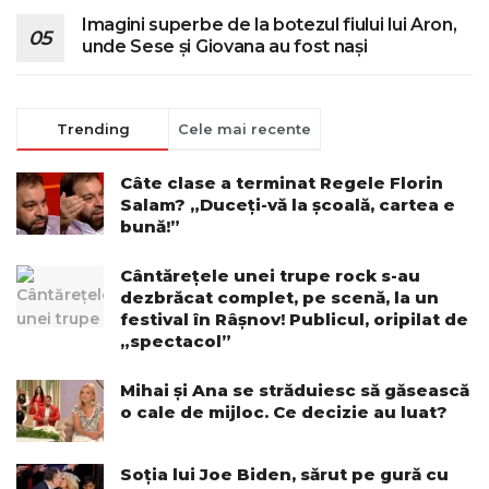
Imagini superbe de la botezul fiului lui Aron,
unde Sese și Giovana au fost nași
Trending
Cele mai recente
Câte clase a terminat Regele Florin
Salam? „Duceți-vă la școală, cartea e
bună!”
Cântărețele unei trupe rock s-au
dezbrăcat complet, pe scenă, la un
festival în Râșnov! Publicul, oripilat de
„spectacol”
Mihai și Ana se străduiesc să găsească
o cale de mijloc. Ce decizie au luat?
Soția lui Joe Biden, sărut pe gură cu