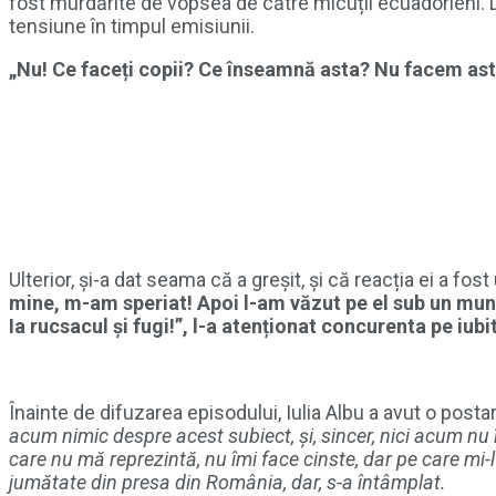
fost murdărite de vopsea de către micuții ecuadorieni. D
tensiune în timpul emisiunii.
„Nu! Ce faceți copii? Ce înseamnă asta? Nu facem asta!
Ulterior, și-a dat seama că a greșit, și că reacția ei a fos
mine, m-am speriat! Apoi l-am văzut pe el sub un munte 
Ia rucsacul și fugi!”, l-a atenționat concurenta pe iubit
Înainte de difuzarea episodului, Iulia Albu a avut o posta
acum nimic despre acest subiect, și, sincer, nici acum n
care nu mă reprezintă, nu îmi face cinste, dar pe care m
jumătate din presa din România, dar, s-a întâmplat.