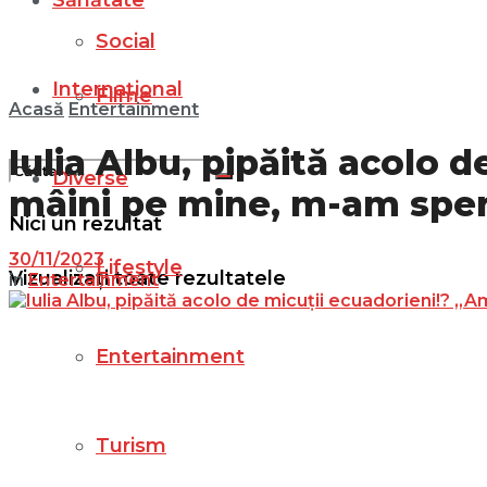
Sănătate
Social
Internațional
Filme
Acasă
Entertainment
Iulia Albu, pipăită acolo 
Diverse
mâini pe mine, m-am sper
Nici un rezultat
30/11/2023
Lifestyle
Vizualizați toate rezultatele
in
Entertainment
Entertainment
Turism