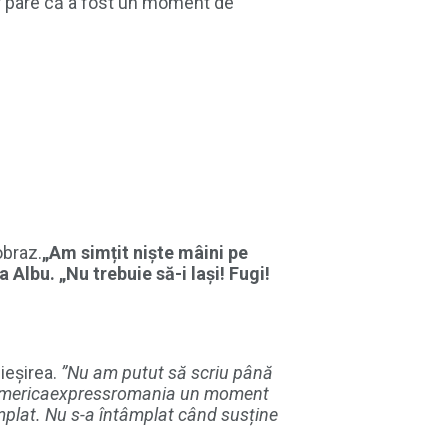
dar pare că a fost un moment de
obraz.
„Am simțit niște mâini pe
 Albu. „Nu trebuie să-i lași! Fugi!
 ieșirea.
”Nu am putut să scriu până
la @americaexpressromania un moment
mplat. Nu s-a întâmplat când susține