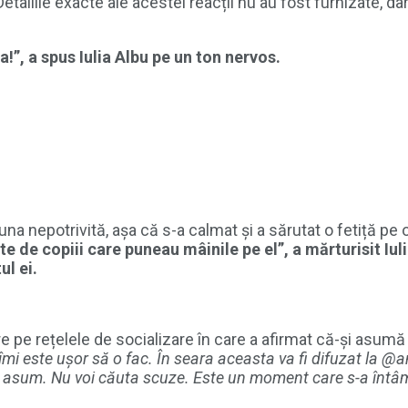
etaliile exacte ale acestei reacții nu au fost furnizate, 
”, a spus Iulia Albu pe un ton nervos.
t una nepotrivită, așa că s-a calmat și a sărutat o fetiță pe 
de copiii care puneau mâinile pe el”, a mărturisit Iulia
ul ei.
re pe rețelele de socializare în care a afirmat că-și asumă
u îmi este ușor să o fac. În seara aceasta va fi difuzat 
i-l asum. Nu voi căuta scuze. Este un moment care s-a întâ