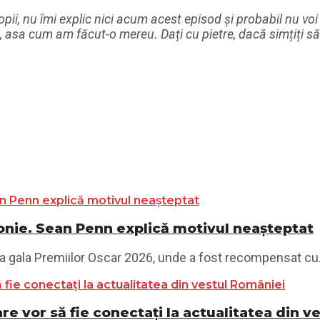
pii, nu îmi explic nici acum acest episod și probabil nu voi
asa cum am făcut-o mereu. Dați cu pietre, dacă simțiți să f
monie. Sean Penn explică motivul neașteptat
la gala Premiilor Oscar 2026, unde a fost recompensat cu.
re vor să fie conectați la actualitatea din 