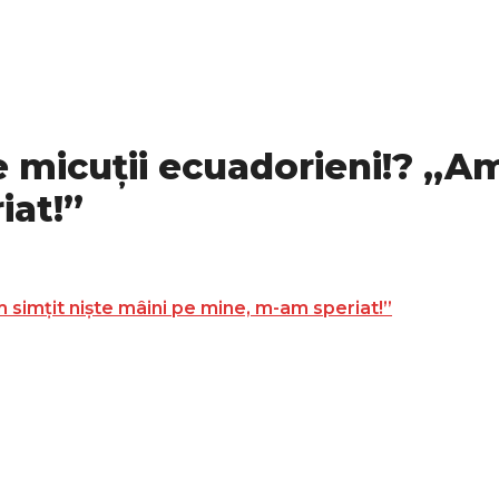
de micuții ecuadorieni!? „Am
iat!”