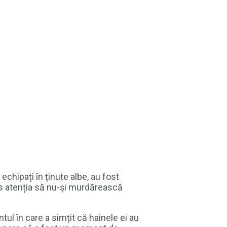
echipați în ținute albe, au fost
ras atenția să nu-și murdărească
tul în care a simțit că hainele ei au