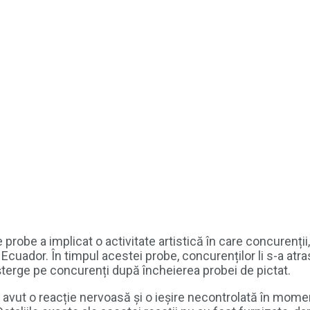
robe a implicat o activitate artistică în care concurenții, 
n Ecuador. În timpul acestei probe, concurenților li s-a at
 șterge pe concurenți după încheierea probei de pictat.
a avut o reacție nervoasă și o ieșire necontrolată în momen