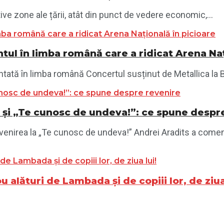
ve zone ale țării, atât din punct de vedere economic,...
tul în limba română care a ridicat Arena Naț
ntată în limba română Concertul susținut de Metallica la B
 1 și „Te cunosc de undeva!”: ce spune despr
revenirea la „Te cunosc de undeva!” Andrei Aradits a comen
 alături de Lambada și de copiii lor, de ziua