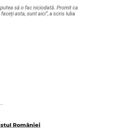
 putea să o fac niciodată. Promit ca
aceți asta, sunt aici”
, a scris Iulia
..
vestul României