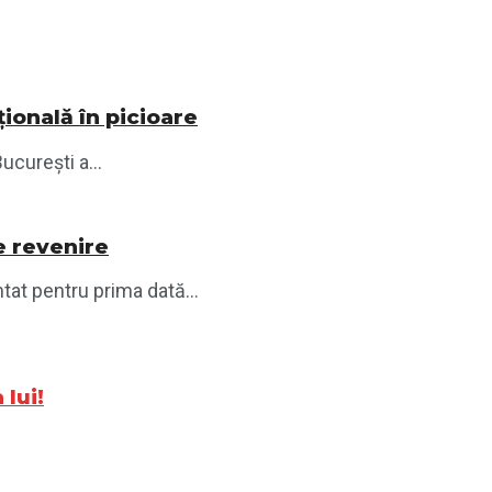
ională în picioare
ucurești a...
e revenire
tat pentru prima dată...
 lui!