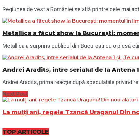
Regiunea de vest a României se află printre cele mai acti
Metallica a făcut show la București: momen
Metallica a surprins publicul din București cu o piesă câ
Andrei Aradits, între serialul de la Antena
Andrei Aradits, prima reacție după speculațiile privind 
Next Post
La mulți ani, regele Tzancă Uraganu! Din nou
TOP ARTICOLE