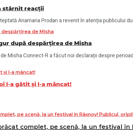
stârnit reacții
eptată Anamaria Prodan a revenit în atenția publicului dup
gur după despărțirea de Misha
 de Misha Connect-R a făcut noi declarații despre perioad
 l-a gătit și l-a mâncat!
ăcat complet, pe scenă, la un festival în R