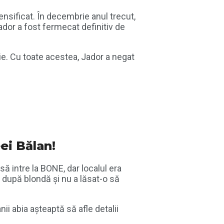
tensificat. În decembrie anul trecut,
 Jador a fost fermecat definitiv de
ație. Cu toate acestea, Jador a negat
eei Bălan!
să intre la BONE, dar localul era
 după blondă și nu a lăsat-o să
ii abia așteaptă să afle detalii