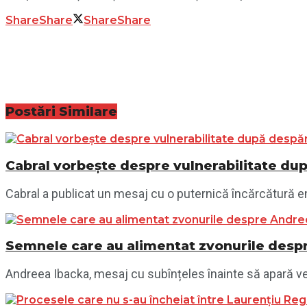
Share
Share
Share
Share
Postări
Similare
Cabral vorbește despre vulnerabilitate du
Cabral a publicat un mesaj cu o puternică încărcătură em
Semnele care au alimentat zvonurile despr
Andreea Ibacka, mesaj cu subînțeles înainte să apară vest