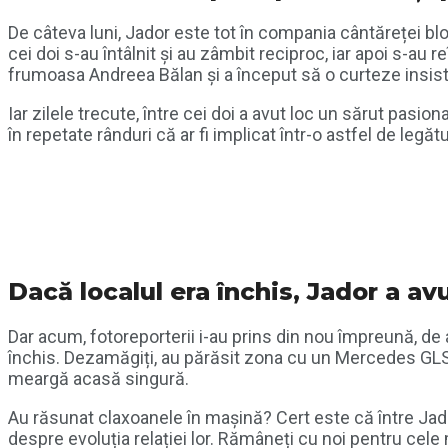
De câteva luni, Jador este tot în compania cântăreței blond
cei doi s-au întâlnit și au zâmbit reciproc, iar apoi s-au r
frumoasa Andreea Bălan și a început să o curteze insist
Iar zilele trecute, între cei doi a avut loc un sărut pasion
în repetate rânduri că ar fi implicat într-o astfel de le
Dacă localul era închis, Jador a avu
Dar acum, fotoreporterii i-au prins din nou împreună, de a
închis. Dezamăgiți, au părăsit zona cu un Mercedes GLS, 
meargă acasă singură.
Au răsunat claxoanele în mașină? Cert este că între Jador
despre evoluția relației lor. Rămâneți cu noi pentru cele 