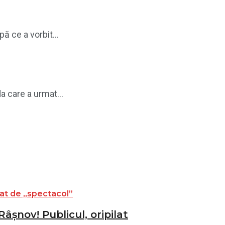
ă ce a vorbit...
a care a urmat...
âșnov! Publicul, oripilat