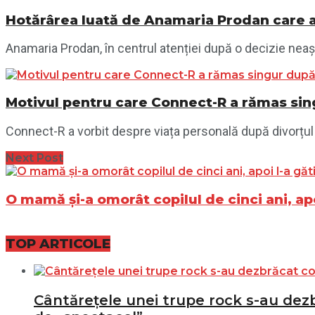
Hotărârea luată de Anamaria Prodan care a 
Anamaria Prodan, în centrul atenției după o decizie neașt
Motivul pentru care Connect-R a rămas sin
Connect-R a vorbit despre viața personală după divorțul
Next Post
O mamă și-a omorât copilul de cinci ani, apoi
TOP ARTICOLE
Cântărețele unei trupe rock s-au dezbr