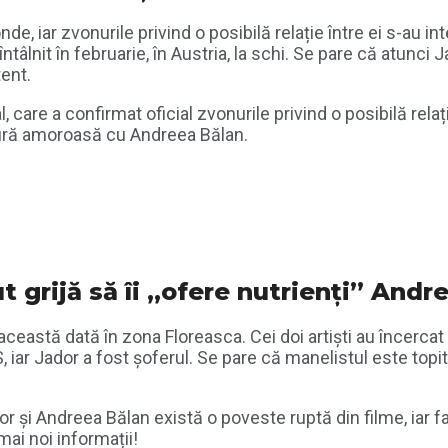
e, iar zvonurile privind o posibilă relație între ei s-au in
eîntâlnit în februarie, în Austria, la schi. Se pare că atunci
ent.
al, care a confirmat oficial zvonurile privind o posibilă rel
gătură amoroasă cu Andreea Bălan.
t grijă să îi „ofere nutrienți” Andr
ceastă dată în zona Floreasca. Cei doi artiști au încercat 
iar Jador a fost șoferul. Se pare că manelistul este topit
 și Andreea Bălan există o poveste ruptă din filme, iar fan
mai noi informații!