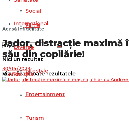
Sănătate
Social
Internațional
Filme
Acasă
Infidelitate
Jador, distracție maximă î
Diverse
său din copilărie!
Nici un rezultat
30/04/2023
Lifestyle
Vizualizați toate rezultatele
in
Infidelitate
Entertainment
Turism