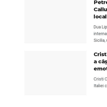
Petre
Call
loca
Dua Lip
interna
Sicilia,
Cris
a câș
emoț
Cristi 
Italiei 