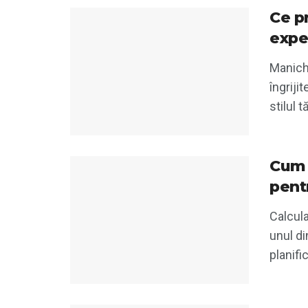
Ce p
expe
Manichi
îngriji
stilul t
Cum 
pent
Calcula
unul d
planifi