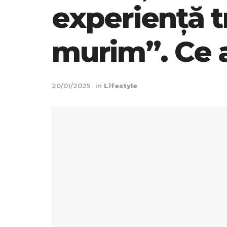
experiență t
murim”. Ce a
20/01/2025
in
Lifestyle