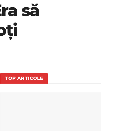
ra să
oți
TOP ARTICOLE