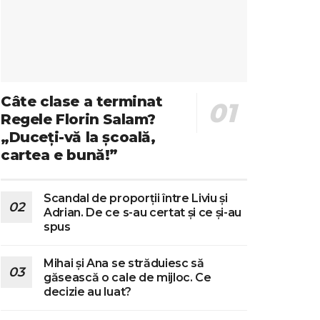
Câte clase a terminat
Regele Florin Salam?
„Duceți-vă la școală,
cartea e bună!”
Scandal de proporții între Liviu și
Adrian. De ce s-au certat și ce și-au
spus
Mihai și Ana se străduiesc să
găsească o cale de mijloc. Ce
decizie au luat?