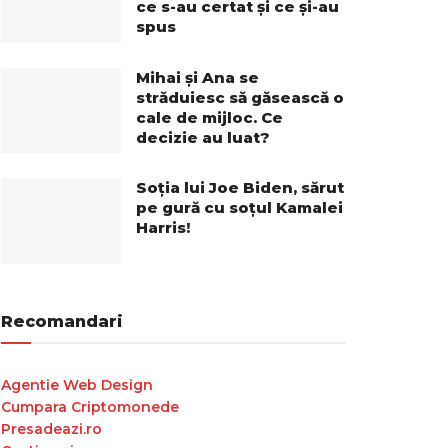
ce s-au certat și ce și-au
spus
Mihai și Ana se
străduiesc să găsească o
cale de mijloc. Ce
decizie au luat?
Soția lui Joe Biden, sărut
pe gură cu soțul Kamalei
Harris!
Recomandari
Agentie Web Design
Cumpara Criptomonede
Presadeazi.ro