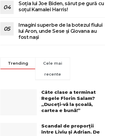
Soția lui Joe Biden, sărut pe gură cu
soțul Kamalei Harris!
Imagini superbe de la botezul fiului
lui Aron, unde Sese și Giovana au
fost nași
Trending
Cele mai
recente
Câte clase a terminat
Regele Florin Salam?
„Duceți-vă la școală,
cartea e bună!”
Scandal de proporții
între Liviu și Adrian. De