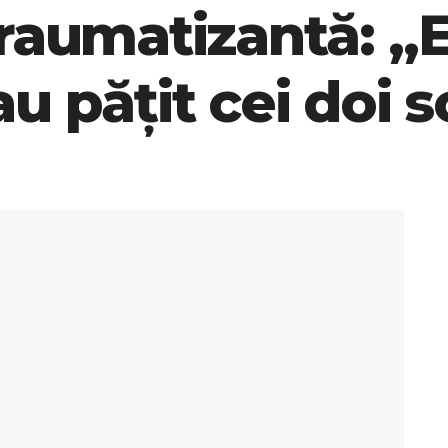
raumatizantă: „E
u pățit cei doi s