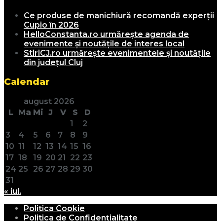
Ce produse de manichiură recomandă experții
Cupio în 2026
HelloConstanta.ro urmărește agenda de
evenimente și noutățile de interes local
StiriCJ.ro urmărește evenimentele și noutățile
din județul Cluj
Calendar
august 2026
L
Ma
Mi
J
V
S
D
1
2
3
4
5
6
7
8
9
10
11
12
13
14
15
16
17
18
19
20
21
22
23
24
25
26
27
28
29
30
31
« iul.
Politica Cookie
Politica de Confidențialitate