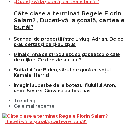
Câte clase a terminat Regele Florin
Salam? „Duceți-vă la școală, cartea e
bună!”
Scandal de proporții între Liviu și Adrian. De ce
s-au certat și ce și-au spus
Mihai și Ana se străduiesc să găsească o cale
de mijloc. Ce decizie au luat?
Soția lui Joe Biden, sărut pe gură cu soțul
Kamalei Harris!
Imagini superbe de la botezul fiului lui Aron,
unde Sese și Giovana au fost nași
Trending
Cele mai recente