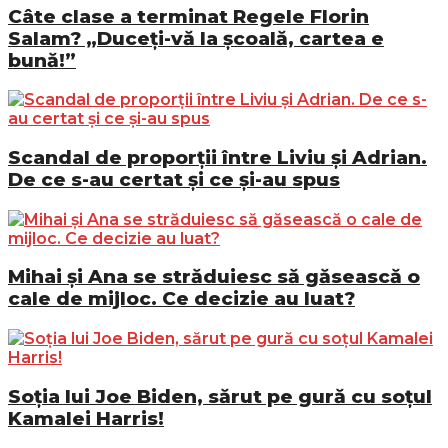
Câte clase a terminat Regele Florin
Salam? „Duceți-vă la școală, cartea e
bună!”
Scandal de proporții între Liviu și Adrian.
De ce s-au certat și ce și-au spus
Mihai și Ana se străduiesc să găsească o
cale de mijloc. Ce decizie au luat?
Soția lui Joe Biden, sărut pe gură cu soțul
Kamalei Harris!