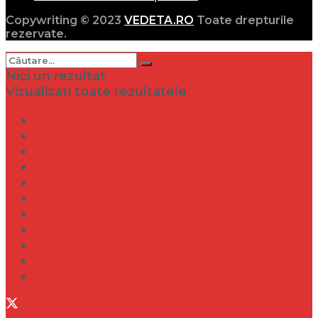
Copywriting © 2023
VEDETA.RO
Toate drepturile
rezervate.
Nici un rezultat
Vizualizați toate rezultatele
Dramă
Infidelitate
Frumusețe
Sănătate
Internațional
Diverse
Lifestyle
Entertainment
Turism
Social
Filme