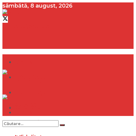
sâmbătă, 8 august, 2026
contact@vedeta.ro
Dramă
Infidelitate
Frumusețe
Sănătate
Dramă
Internațional