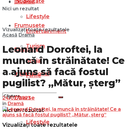
Infidelitate
Diverse
Nici un rezultat
Lifestyle
Frumusețe
Vizualizați toate rezultatele
Entertainment
Acasă
Dramă
Turism
Leonard Doroftei, la
Sănătate
muncă în străinătate! Ce
Social
a ajuns să facă fostul
Internațional
Filme
pugilist? „Mătur, șterg”
Diverse
24/02/2023
in
Dramă
Nici un rezultat
Lifestyle
Vizualizați toate rezultatele