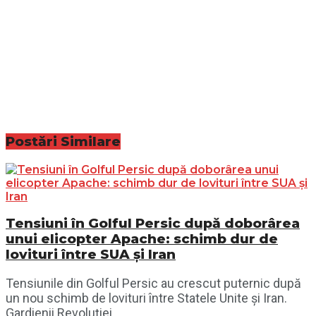
Postări
Similare
Tensiuni în Golful Persic după doborârea
unui elicopter Apache: schimb dur de
lovituri între SUA și Iran
Tensiunile din Golful Persic au crescut puternic după
un nou schimb de lovituri între Statele Unite și Iran.
Gardienii Revoluției...