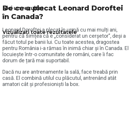
De ce a plecat Leonard Doroftei
Nici un rezultat
în Canada?
Leonard Doroftei a plecat în urmă cu mai mulți ani,
Vizualizați toate rezultatele
pentru că simțea că e „considerat un cerșetor”, deși a
făcut totul pe banii lui. Cu toate acestea, dragostea
pentru România i-a rămas în inimă chiar și în Canada. El
locuiește într-o comunitate de români, care îi fac
dorum de țară mai suportabil.
Dacă nu are antrenamente la sală, face treabă prin
casă. El combină utilul cu plăcutul, antrenând atât
amatori cât și profesioniști la box.