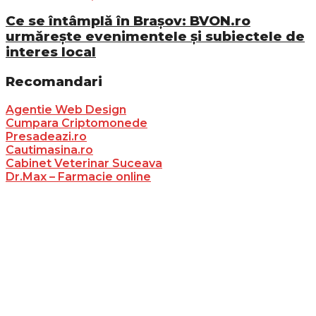
Ce se întâmplă în Brașov: BVON.ro
urmărește evenimentele și subiectele de
interes local
Recomandari
Agentie Web Design
Cumpara Criptomonede
Presadeazi.ro
Cautimasina.ro
Cabinet Veterinar Suceava
Dr.Max – Farmacie online