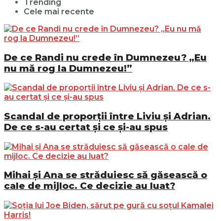
Trending
Cele mai recente
De ce Randi nu crede în Dumnezeu? „Eu
nu mă rog la Dumnezeu!”
Scandal de proporții între Liviu și Adrian.
De ce s-au certat și ce și-au spus
Mihai și Ana se străduiesc să găsească o
cale de mijloc. Ce decizie au luat?