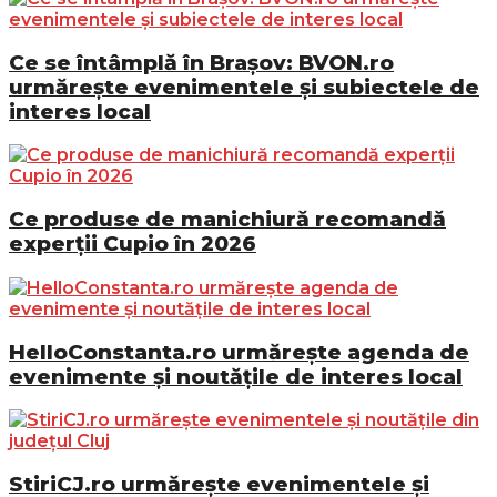
Ce se întâmplă în Brașov: BVON.ro
urmărește evenimentele și subiectele de
interes local
Ce produse de manichiură recomandă
experții Cupio în 2026
HelloConstanta.ro urmărește agenda de
evenimente și noutățile de interes local
StiriCJ.ro urmărește evenimentele și