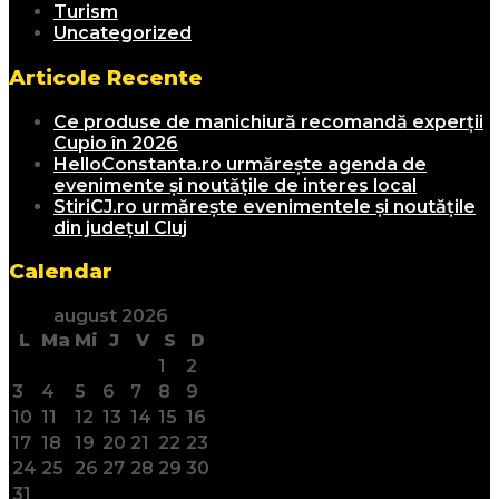
Turism
Uncategorized
Articole Recente
Ce produse de manichiură recomandă experții
Cupio în 2026
HelloConstanta.ro urmărește agenda de
evenimente și noutățile de interes local
StiriCJ.ro urmărește evenimentele și noutățile
din județul Cluj
Calendar
august 2026
L
Ma
Mi
J
V
S
D
1
2
3
4
5
6
7
8
9
10
11
12
13
14
15
16
17
18
19
20
21
22
23
24
25
26
27
28
29
30
31