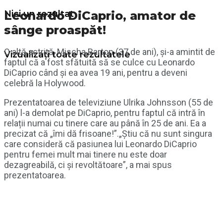
Leonardo DiCaprio, amator de
Nici un rezultat
sânge proaspăt!
O altă actriță, Mischa Barton (37 de ani), și-a amintit de
Vizualizați toate rezultatele
faptul că a fost sfătuită să se culce cu Leonardo
DiCaprio când și ea avea 19 ani, pentru a deveni
celebră la Holywood.
Prezentatoarea de televiziune Ulrika Johnsson (55 de
ani) l-a demolat pe DiCaprio, pentru faptul că intră în
relații numai cu tinere care au până în 25 de ani. Ea a
precizat că „îmi dă frisoane!”.„Știu că nu sunt singura
care consideră că pasiunea lui Leonardo DiCaprio
pentru femei mult mai tinere nu este doar
dezagreabilă, ci și revoltătoare”, a mai spus
prezentatoarea.