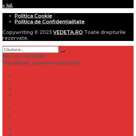
« iul.
Politica Cookie
Politica de Confidențialitate
Copywriting © 2023
VEDETA.RO
Toate drepturile
rezervate.
Nici un rezultat
Vizualizați toate rezultatele
Dramă
Infidelitate
Frumusețe
Sănătate
Internațional
Diverse
Lifestyle
Entertainment
Turism
Social