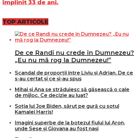
împlinit 33 de ani.
TOP ARTICOLE
De ce Randi nu crede în Dumnezeu?
„Eu nu mă rog la Dumnezeu!”
Scandal de proporții între Liviu și Adrian. De ce
s-au certat și ce și-au spus
Mihai și Ana se străduiesc să găsească o cale
de mijloc. Ce decizie au luat?
Soția lui Joe Biden, sărut pe gură cu soțul
Kamalei Harris!
Imagini superbe de la botezul fiului lui Aron,
unde Sese și Giovana au fost nași