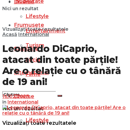
Infidelitate
Diverse
Nici un rezultat
Lifestyle
Frumusețe
Vizualizați toate rezultatele
Entertainment
Acasă
Internațional
Turism
Leonardo DiCaprio,
Sănătate
atacat din toate părțile!
Social
Are o relație cu o tânără
Internațional
Filme
de 19 ani!
Diverse
16/02/2023
in
Internațional
Nici un rezultat
Lifestyle
Vizualizați toate rezultatele