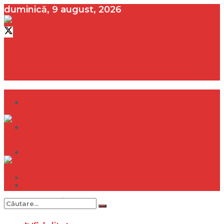
duminică, 9 august, 2026
contact@vedeta.ro
Dramă
Infidelitate
Frumusețe
Sănătate
Dramă
Internațional