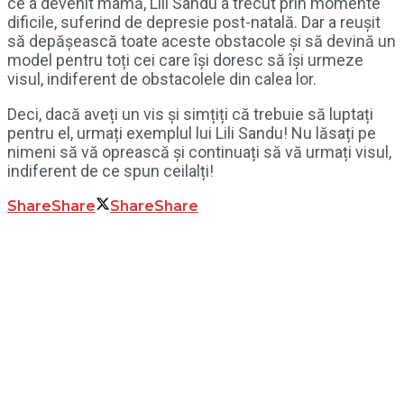
ce a devenit mamă, Lili Sandu a trecut prin momente
dificile, suferind de depresie post-natală. Dar a reușit
să depășească toate aceste obstacole și să devină un
model pentru toți cei care își doresc să își urmeze
visul, indiferent de obstacolele din calea lor.
Deci, dacă aveți un vis și simțiți că trebuie să luptați
pentru el, urmați exemplul lui Lili Sandu! Nu lăsați pe
nimeni să vă oprească și continuați să vă urmați visul,
indiferent de ce spun ceilalți!
Share
Share
Share
Share