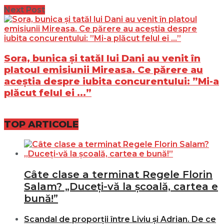
Next Post
Sora, bunica și tatăl lui Dani au venit în
platoul emisiunii Mireasa. Ce părere au
aceștia despre iubita concurentului: ”Mi-a
plăcut felul ei ...”
TOP ARTICOLE
Câte clase a terminat Regele Florin
Salam? „Duceți-vă la școală, cartea e
bună!”
Scandal de proporții între Liviu și Adrian. De ce