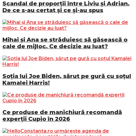
Scandal de proporții între Liviu și Adrian.
De ce s-au certat și ce și-au spus
Mihai și Ana se străduiesc să găsească o
cale de mijloc. Ce decizie au luat?
Soția lui Joe Biden, sărut pe gură cu soțul
Kamalei Harris!
Ce produse de manichiură recomandă
experții Cupio în 2026