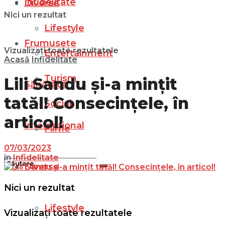
Infidelitate
Diverse
Nici un rezultat
Lifestyle
Frumusețe
Vizualizați toate rezultatele
Entertainment
Acasă
Infidelitate
Turism
Lili Sandu și-a mințit
Sănătate
tatăl! Consecințele, în
Social
articol!
Internațional
Filme
07/03/2023
in
Infidelitate
Diverse
Nici un rezultat
Lifestyle
Vizualizați toate rezultatele