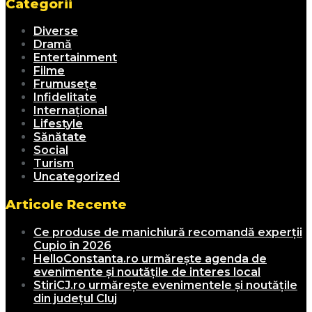
Categorii
Diverse
Dramă
Entertainment
Filme
Frumusețe
Infidelitate
Internațional
Lifestyle
Sănătate
Social
Turism
Uncategorized
Articole Recente
Ce produse de manichiură recomandă experții
Cupio în 2026
HelloConstanta.ro urmărește agenda de
evenimente și noutățile de interes local
StiriCJ.ro urmărește evenimentele și noutățile
din județul Cluj