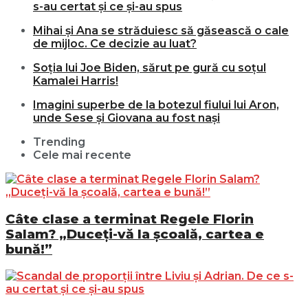
s-au certat și ce și-au spus
Mihai și Ana se străduiesc să găsească o cale
de mijloc. Ce decizie au luat?
Soția lui Joe Biden, sărut pe gură cu soțul
Kamalei Harris!
Imagini superbe de la botezul fiului lui Aron,
unde Sese și Giovana au fost nași
Trending
Cele mai recente
Câte clase a terminat Regele Florin
Salam? „Duceți-vă la școală, cartea e
bună!”