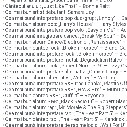
• Înregistrarea anului: „About Damn Time” – Lizzo
• Cântecul anului: „Just Like That” – Bonnie Raitt
• Cel mai bun artist debutant: Samara Joy
• Cea mai bună interpretare pop duo/grup: „Unholy” – 
• Cel mai bun album pop: „Harry’s House” – Harry Styles
• Cea mai bună interpretare pop solo: „Easy on Me” – Ad
• Cea mai bună înregistrare dance: „Break My Soul” – B
• Cel mai bun album Dance/Electronic: „Renaissance” 
• Cel mai bun cântec rock: „Broken Horses” – Brandi Carl
• Cea mai bună interpretare rock: „Broken Horses” – Bran
• Cea mai bună interpretare metal: „Degradation Rules
• Cel mai bun album rock: „Patient Number 9” – Ozzy O
• Cea mai bună interpretare alternativ: „Chaise Longue 
• Cel mai bun album alternativ: „Wet Leg” – Wet Leg
• Cea mai bună interpretare R&B tradiţională: „Plastic O
• Cea mai bună interpretare R&B: „Hrs & Hrs” – Muni Lo
• Cel mai bun cântec R&B: „Cuff It” – Beyonce
• Cel mai bun album R&B: „Black Radio III” – Robert Glas
• Cel mai bun album rap: „Mr. Morale & The Big Stepper
• Cea mai bună interpretare rap: „The Heart Part 5” – K
• Cel mai bun cântec rap: „The Heart Part 5” – Kendrick
• Cea mai bună interpretare de rap melodic: „Wait For U”