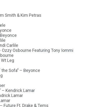
Sam Smith & Kim Petras
ele
eyonce
– Beyonce
ile
di Carlile
” – Ozzy Osbourne Featuring Tony Iommi
sbourne
– Wt Leg
ff the Sofa” – Beyonce
ng
per
s” – Kendrick Lamar
endrick Lamar
 Lamar
 – Future Ft. Drake & Tems