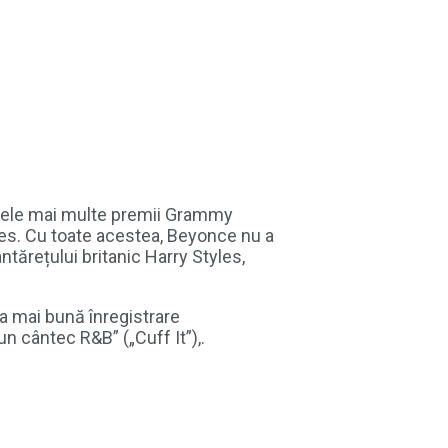
 cele mai multe premii Grammy
ares. Cu toate acestea, Beyonce nu a
ntărețului britanic Harry Styles,
a mai bună înregistrare
un cântec R&B” („Cuff It”),.