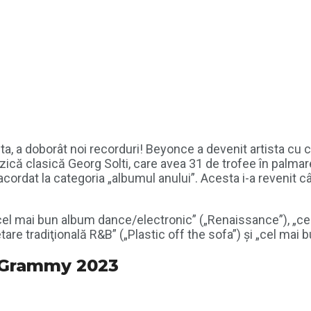
a, a doborât noi recorduri! Beyonce a devenit artista cu
uzică clasică Georg Solti, care avea 31 de trofee în palm
acordat la categoria „albumul anului”. Acesta i-a revenit câ
cel mai bun album dance/electronic” („Renaissance”), „ce
re tradiţională R&B” („Plastic off the sofa”) şi „cel mai b
le Grammy 2023