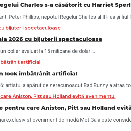
egelui Charles s-a căsătorit cu Harriet Sper
. Peter Phillips, nepotul Regelui Charles al III-lea și fiul 
ala 2026 cu bijuterii spectaculoase
un colier evaluat la 15 milioane de dolari...
 look îmbătrânit artificial
artistul a apărut de nerecunoscut Bad Bunny a atras toate 
e pentru care Aniston, Pitt sau Holland evi
 mai exclusivist eveniment de modă Met Gala este consider