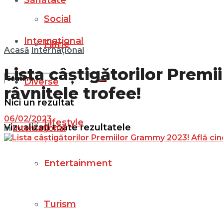
Sănătate
Social
Internațional
Filme
Acasă
Internațional
Lista câștigătorilor Premi
Diverse
râvnitele trofee!
Nici un rezultat
06/02/2023
Lifestyle
Vizualizați toate rezultatele
in
Internațional
Entertainment
Turism