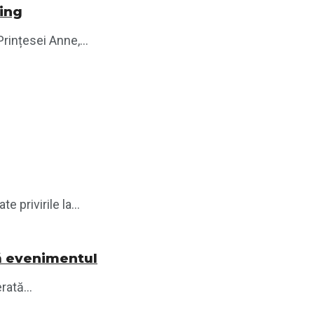
ling
Prințesei Anne,...
privirile la...
tă evenimentul
ată...