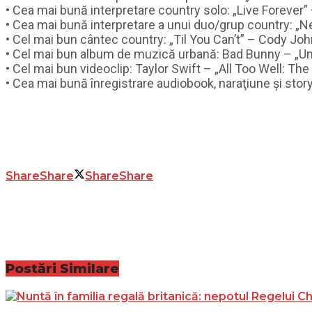
• Cea mai bună interpretare country solo: „Live Forever”
• Cea mai bună interpretare a unui duo/grup country: „
• Cel mai bun cântec country: „Til You Can’t” – Cody Jo
• Cel mai bun album de muzică urbană: Bad Bunny – „Un
• Cel mai bun videoclip: Taylor Swift – „All Too Well: The
• Cea mai bună înregistrare audiobook, naraţiune şi story
Share
Share
Share
Share
Postări
Similare