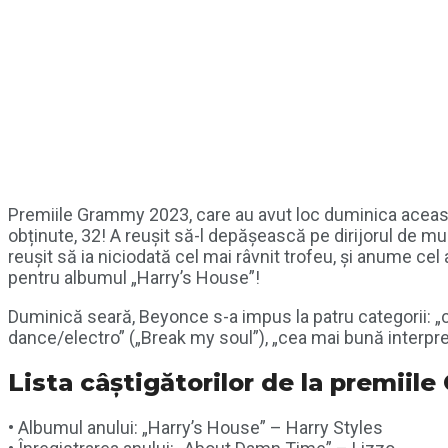
Premiile Grammy 2023, care au avut loc duminica aceast
obținute, 32! A reușit să-l depășească pe dirijorul de m
reușit să ia niciodată cel mai râvnit trofeu, și anume cel 
pentru albumul „Harry’s House”!
Duminică seară, Beyonce s-a impus la patru categorii: „
dance/electro” („Break my soul”), „cea mai bună interpreta
Lista câștigătorilor de la premii
• Albumul anului: „Harry’s House” – Harry Styles