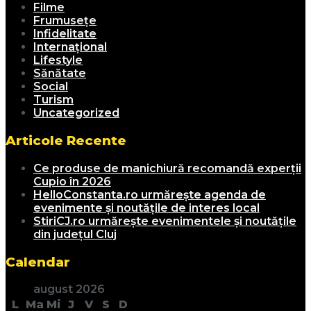
Filme
Frumusețe
Infidelitate
Internațional
Lifestyle
Sănătate
Social
Turism
Uncategorized
Articole Recente
Ce produse de manichiură recomandă experții
Cupio în 2026
HelloConstanta.ro urmărește agenda de
evenimente și noutățile de interes local
StiriCJ.ro urmărește evenimentele și noutățile
din județul Cluj
Calendar
august 2026
L
Ma
Mi
J
V
S
D