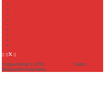
Frumusețe
Sănătate
Internațional
Diverse
Lifestyle
Entertainment
Turism
Social
Filme
Copywriting © 2023
VEDETA.RO
Toate
drepturile rezervate.