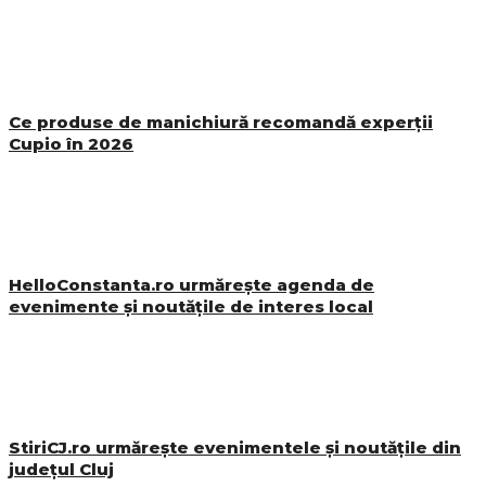
Ce produse de manichiură recomandă experții
Cupio în 2026
HelloConstanta.ro urmărește agenda de
evenimente și noutățile de interes local
StiriCJ.ro urmărește evenimentele și noutățile din
județul Cluj