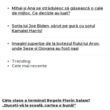
Mihai și Ana se străduiesc să găsească o cale
de mijloc. Ce decizie au luat?
Soția lui Joe Biden, sărut pe gură cu soțul
Kamalei Harris!
Imagini superbe de la botezul fiului lui Aron,
unde Sese și Giovana au fost nași
Trending
Cele mai recente
Câte clase a terminat Regele Florin Salam?
„Duceți-vă la școală, cartea e bună!”