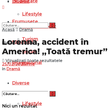
Infidelitate
Diverse
Lifestyle
Frumusețe
Entertainment
Acasă
Dramă
Turism
Lorenna, accident în
Sănătate
Nici un rezultat
America! „Toată tremur”
Social
Vizualizați toate rezultatele
Internațional
Filme
25/02/2023
in
Dramă
Diverse
Lifestyle
Nici un rezultat