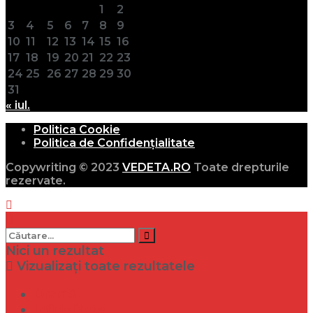
1
2
3
4
5
6
7
8
9
10
11
12
13
14
15
16
17
18
19
20
21
22
23
24
25
26
27
28
29
30
31
« iul.
Politica Cookie
Politica de Confidențialitate
Copywriting © 2023
VEDETA.RO
Toate drepturile
rezervate.
Nici un rezultat
Vizualizați toate rezultatele
Dramă
Infidelitate