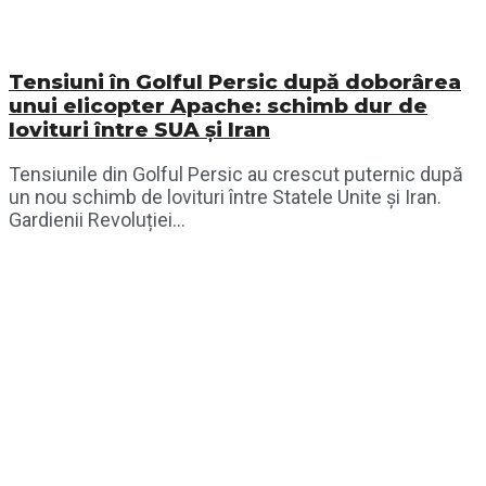
Tensiuni în Golful Persic după doborârea
unui elicopter Apache: schimb dur de
lovituri între SUA și Iran
Tensiunile din Golful Persic au crescut puternic după
un nou schimb de lovituri între Statele Unite și Iran.
Gardienii Revoluției...