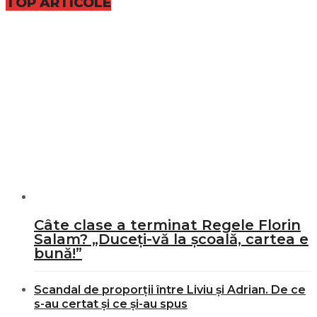
TOP ARTICOLE
Câte clase a terminat Regele Florin
Salam? „Duceți-vă la școală, cartea e
bună!”
Scandal de proporții între Liviu și Adrian. De ce
s-au certat și ce și-au spus