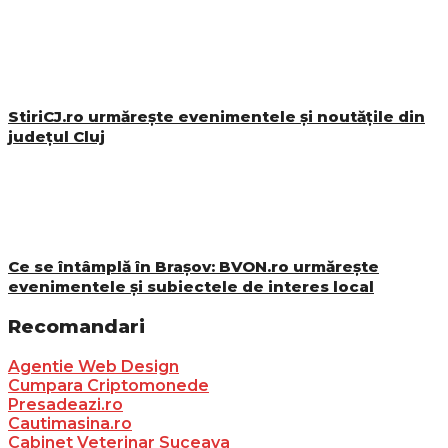
StiriCJ.ro urmărește evenimentele și noutățile din
județul Cluj
Ce se întâmplă în Brașov: BVON.ro urmărește
evenimentele și subiectele de interes local
Recomandari
Agentie Web Design
Cumpara Criptomonede
Presadeazi.ro
Cautimasina.ro
Cabinet Veterinar Suceava