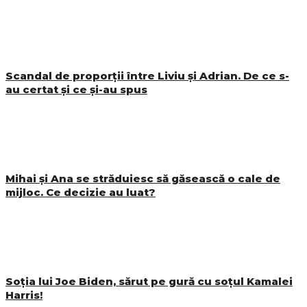
Scandal de proporții între Liviu și Adrian. De ce s-
au certat și ce și-au spus
Mihai și Ana se străduiesc să găsească o cale de
mijloc. Ce decizie au luat?
Soția lui Joe Biden, sărut pe gură cu soțul Kamalei
Harris!