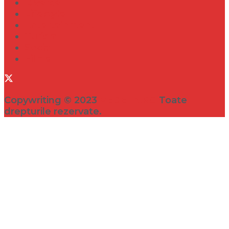
Diverse
Lifestyle
Entertainment
Turism
Social
Filme
Copywriting © 2023
VEDETA.RO
Toate
drepturile rezervate.