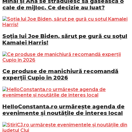
Mihai și Ana se străduiesc să găsească o
cale de mijloc. Ce decizie au luat?
Soția lui Joe Biden, sărut pe gură cu soțul
Kamalei Harris!
Ce produse de manichiură recomandă
experții Cupio în 2026
HelloConstanta.ro urmărește agenda de
evenimente și noutățile de interes local