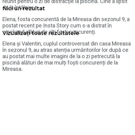
reunit pentru o zi de distracție la piscină. Cine a lipsit
de la întâlnire
Nici un rezultat
Elena, fosta concurentă de la Mireasa din sezonul 9, a
postat recent pe Insta Story cum s-a distrat în
weekend alături de alți foști concurenți.
Vizualizați toate rezultatele
Elena și Valentin, cuplul controversat din casa Mireasa
în sezonul 9, au atras atenția urmăritorilor lor după ce
au postat mai multe imagini de la o zi petrecută la
piscină alături de mai mulți foști concurenți de la
Mireasa.