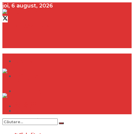
joi, 6 august, 2026
contact@vedeta.ro
Dramă
Infidelitate
Frumusețe
Sănătate
Dramă
Internațional