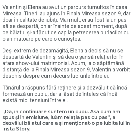
Valentin și Elena au avut un parcurs tumultos în casa
Mireasa. Tinerii au ajuns în Finala Mireasa sezon 9, dar
doar în calitate de iubiți. Mai mult, ei au fost la un pas
să se despartă, chiar înainte de acest moment, după
ce băiatul și-a făcut de cap la petrecerea burlacilor cu
o animatoare pe care o cunoștea.
Deși extrem de dezamăgită, Elena a decis să nu se
despartă de Valentin și să dea o șansă relației lor în
afara show-ului matrimonial. Acum, la o săptămână
distanță de la Finala Mireasa sezon 9, Valentin a vorbit
deschis despre cum decurs lucrurile între ei.
Tânărul a răspuns fără reținere și a dezvăluit că încă
formează un cuplu, dar a lăsat de înțeles că încă
există mici tensiuni între ei.
„Da, în continuare suntem un cupu. Așa cum am
spus și în emisiune, luăm relația pas cu pas”, a
dezvălui băiatul care a și menționat-o pe iubita lui în
Insta Story.