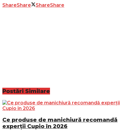
Share
Share
Share
Share
Postări
Similare
Ce produse de manichiură recomandă
experții Cupio în 2026