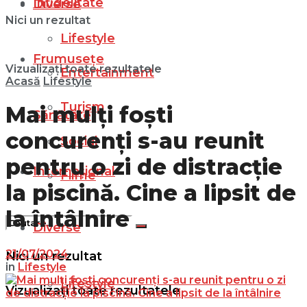
Infidelitate
Diverse
Nici un rezultat
Lifestyle
Frumusețe
Vizualizați toate rezultatele
Entertainment
Acasă
Lifestyle
Turism
Mai mulți foști
Sănătate
concurenți s-au reunit
Social
pentru o zi de distracție
Internațional
Filme
la piscină. Cine a lipsit de
la întâlnire
Diverse
21/07/2024
Nici un rezultat
in
Lifestyle
Lifestyle
Vizualizați toate rezultatele