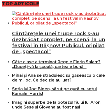
TOP ARTICOLE
Cântărețele unei trupe rock s-au
dezbrăcat complet, pe scenă, la un
festival în Râșnov! Publicul, oripilat
de „spectacol”
Câte clase a terminat Regele Florin Salam?
„Duceți-vă la școală, cartea e bună!”
Mihai și Ana se străduiesc să găsească o cale
de mijloc. Ce decizie au luat?
Soția lui Joe Biden, sărut pe gură cu soțul
Kamalei Harris!
Imagini superbe de la botezul fiului lui Aron,
unde Sese și Giovana au fost nași