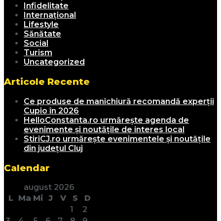
Infidelitate
Internațional
Lifestyle
Sănătate
Social
Turism
Uncategorized
Articole Recente
Ce produse de manichiură recomandă experții
Cupio în 2026
HelloConstanta.ro urmărește agenda de
evenimente și noutățile de interes local
StiriCJ.ro urmărește evenimentele și noutățile
din județul Cluj
Calendar
august 2026
L
Ma
Mi
J
V
S
D
1
2
3
4
5
6
7
8
9