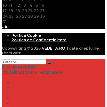
10
11
12
13
14
15
16
17
18
19
20
21
22
23
24
25
26
27
28
29
30
31
« iul.
Politica Cookie
Politica de Confidențialitate
Copywriting © 2023
VEDETA.RO
Toate drepturile
rezervate.
Nici un rezultat
Vizualizați toate rezultatele
Dramă
Infidelitate
Frumusețe
Sănătate
Internațional