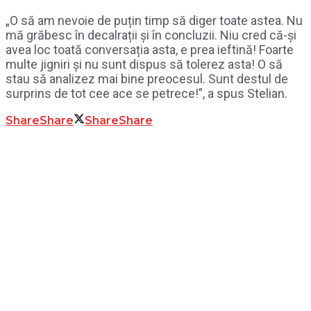
„O să am nevoie de puțin timp să diger toate astea. Nu
mă grăbesc în decalrații și în concluzii. Niu cred că-și
avea loc toată conversația asta, e prea ieftină! Foarte
multe jigniri și nu sunt dispus să tolerez asta! O să
stau să analizez mai bine preocesul. Sunt destul de
surprins de tot cee ace se petrece!”, a spus Stelian.
Share
Share
Share
Share