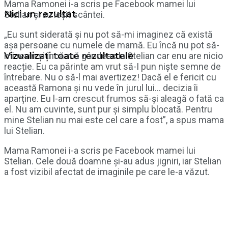
Mama Ramonei i-a scris pe Facebook mamei lui
Nici un rezultat
Stelian și au ieșit scântei.
„Eu sunt siderată și nu pot să-mi imaginez că există
așa persoane cu numele de mamă. Eu încă nu pot să-
mi revin și încă mă gândesc la Stelian car enu are nicio
Vizualizați toate rezultatele
reacție. Eu ca părinte am vrut să-I pun niște semne de
întrebare. Nu o să-l mai avertizez! Dacă el e fericit cu
această Ramona și nu vede în jurul lui… decizia îi
aparține. Eu l-am crescut frumos să-și aleagă o fată ca
el. Nu am cuvinte, sunt pur și simplu blocată. Pentru
mine Stelian nu mai este cel care a fost”, a spus mama
lui Stelian.
Mama Ramonei i-a scris pe Facebook mamei lui
Stelian. Cele două doamne și-au adus jigniri, iar Stelian
a fost vizibil afectat de imaginile pe care le-a văzut.