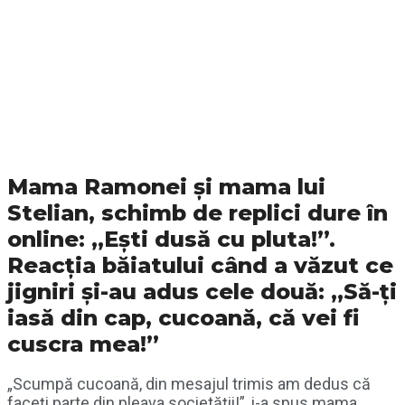
Mama Ramonei și mama lui
Stelian, schimb de replici dure în
online: „Ești dusă cu pluta!”.
Reacția băiatului când a văzut ce
jigniri și-au adus cele două: „Să-ți
iasă din cap, cucoană, că vei fi
cuscra mea!”
„Scumpă cucoană, din mesajul trimis am dedus că
faceți parte din pleava societății!”, i-a spus mama