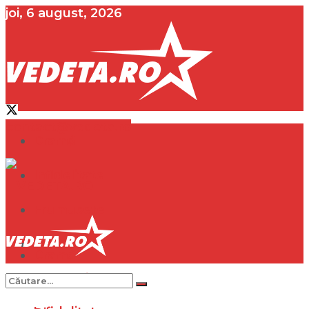
joi, 6 august, 2026
contact@vedeta.ro
Dramă
Infidelitate
Frumusețe
Sănătate
Dramă
Internațional