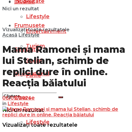
Infidelitate
Diverse
Nici un rezultat
Lifestyle
Frumusețe
Vizualizați toate rezultatele
Entertainment
Acasă
Lifestyle
Turism
Mama Ramonei și mama
Sănătate
lui Stelian, schimb de
Social
replici dure în online.
Internațional
Filme
Reacția băiatului
Diverse
06/09/2024
in
Lifestyle
Nici un rezultat
Lifestyle
Vizualizați toate rezultatele