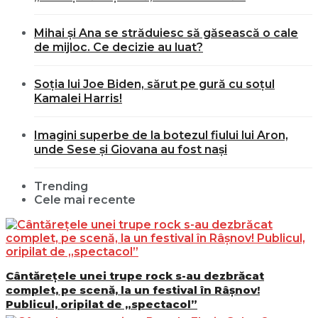
Mihai și Ana se străduiesc să găsească o cale
de mijloc. Ce decizie au luat?
Soția lui Joe Biden, sărut pe gură cu soțul
Kamalei Harris!
Imagini superbe de la botezul fiului lui Aron,
unde Sese și Giovana au fost nași
Trending
Cele mai recente
Cântărețele unei trupe rock s-au dezbrăcat
complet, pe scenă, la un festival în Râșnov!
Publicul, oripilat de „spectacol”