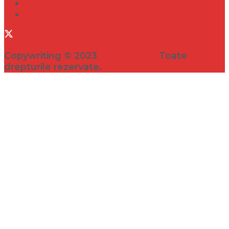
Social
Filme
Copywriting © 2023
VEDETA.RO
Toate
drepturile rezervate.