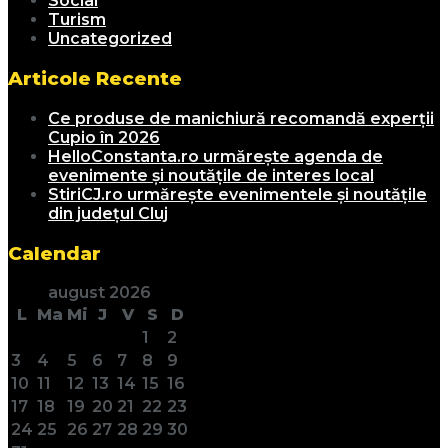
Social
Turism
Uncategorized
Articole Recente
Ce produse de manichiură recomandă experții
Cupio în 2026
HelloConstanta.ro urmărește agenda de
evenimente și noutățile de interes local
StiriCJ.ro urmărește evenimentele și noutățile
din județul Cluj
Calendar
august 2026
L
Ma
Mi
J
V
S
D
1
2
3
4
5
6
7
8
9
10
11
12
13
14
15
16
17
18
19
20
21
22
23
24
25
26
27
28
29
30