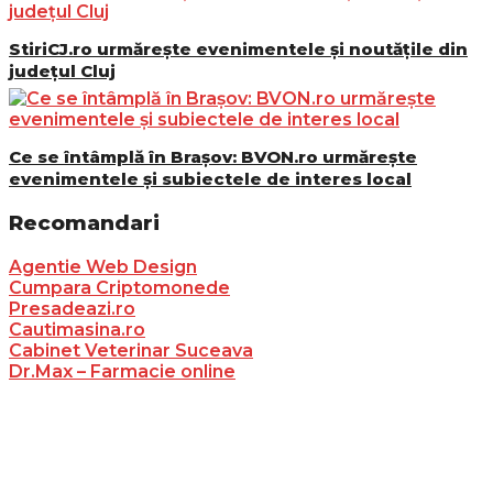
StiriCJ.ro urmărește evenimentele și noutățile din
județul Cluj
Ce se întâmplă în Brașov: BVON.ro urmărește
evenimentele și subiectele de interes local
Recomandari
Agentie Web Design
Cumpara Criptomonede
Presadeazi.ro
Cautimasina.ro
Cabinet Veterinar Suceava
Dr.Max – Farmacie online