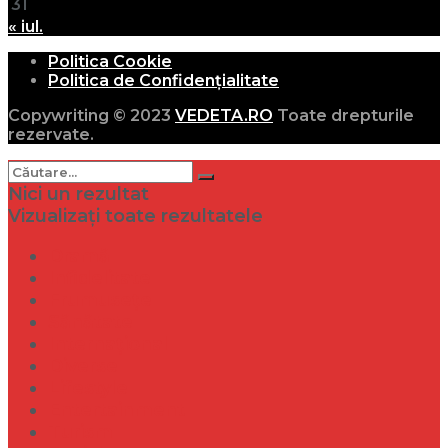
31
« iul.
Politica Cookie
Politica de Confidențialitate
Copywriting © 2023
VEDETA.RO
Toate drepturile
rezervate.
Nici un rezultat
Vizualizați toate rezultatele
Dramă
Infidelitate
Frumusețe
Sănătate
Internațional
Diverse
Lifestyle
Entertainment
Turism