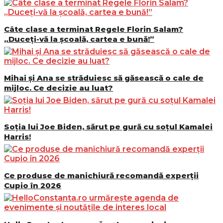
Câte clase a terminat Regele Florin Salam?
„Duceți-vă la școală, cartea e bună!”
Mihai și Ana se străduiesc să găsească o cale de
mijloc. Ce decizie au luat?
Soția lui Joe Biden, sărut pe gură cu soțul Kamalei
Harris!
Ce produse de manichiură recomandă experții
Cupio în 2026