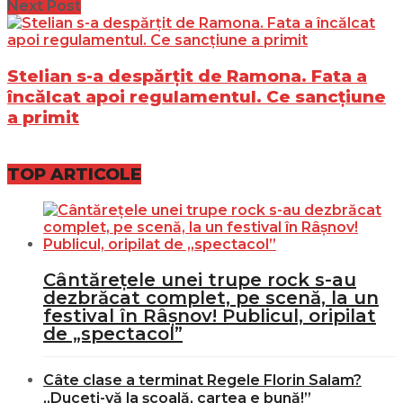
Next Post
Stelian s-a despărțit de Ramona. Fata a
încălcat apoi regulamentul. Ce sancțiune
a primit
TOP ARTICOLE
Cântărețele unei trupe rock s-au
dezbrăcat complet, pe scenă, la un
festival în Râșnov! Publicul, oripilat
de „spectacol”
Câte clase a terminat Regele Florin Salam?
„Duceți-vă la școală, cartea e bună!”