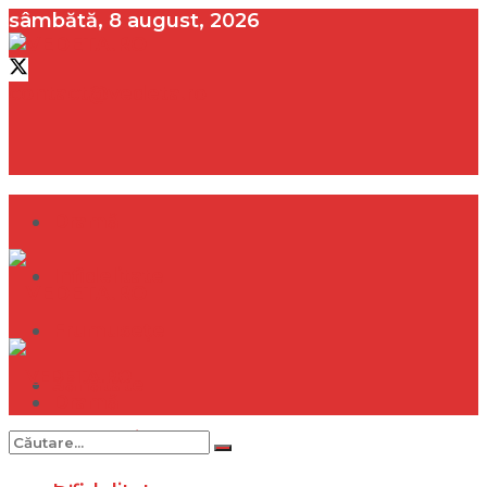
sâmbătă, 8 august, 2026
contact@vedeta.ro
Dramă
Infidelitate
Frumusețe
Sănătate
Dramă
Internațional