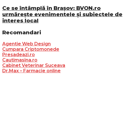
Ce se întâmplă în Brașov: BVON.ro
urmărește evenimentele și subiectele de
interes local
Recomandari
Agentie Web Design
Cumpara Criptomonede
Presadeazi.ro
Cautimasina.ro
Cabinet Veterinar Suceava
Dr.Max – Farmacie online