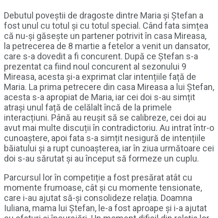
Debutul poveștii de dragoste dintre Maria și Ștefan a
fost unul cu totul și cu totul special. Când fata simțea
că nu-și găsește un partener potrivit în casa Mireasa,
la petrecerea de 8 martie a fetelor a venit un dansator,
care s-a dovedit a fi concurent. După ce Ștefan s-a
prezentat ca fiind noul concurent al sezonului 9
Mireasa, acesta și-a exprimat clar intențiile față de
Maria. La prima petrecere din casa Mireasa a lui Ștefan,
acesta s-a apropiat de Maria, iar cei doi s-au simțit
atrași unul față de celălalt încă de la primele
interacțiuni. Până au reușit să se calibreze, cei doi au
avut mai multe discuții în contradictoriu. Au intrat într-o
cunoaștere, apoi fata s-a simțit nesigură de intențiile
băiatului și a rupt cunoașterea, iar în ziua următoare cei
doi s-au sărutat și au început să formeze un cuplu.
Parcursul lor în competiție a fost presărat atât cu
momente frumoase, cât și cu momente tensionate,
care i-au ajutat să-și consolideze relația. Doamna
Iuliana, mama lui Ștefan, le-a fost aproape și i-a ajutat