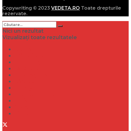
Copywriting © 2023
VEDETA.RO
Toate drepturile
rezervate.
Nici un rezultat
Vizualizați toate rezultatele
Dramă
Infidelitate
Frumusețe
Sănătate
Internațional
Diverse
Lifestyle
Entertainment
Turism
Social
Filme