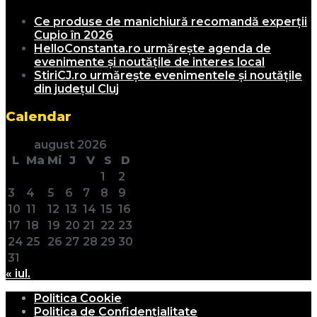
Ce produse de manichiură recomandă experții
Cupio în 2026
HelloConstanta.ro urmărește agenda de
evenimente și noutățile de interes local
StiriCJ.ro urmărește evenimentele și noutățile
din județul Cluj
Calendar
august 2026
L
Ma
Mi
J
V
S
D
1
2
3
4
5
6
7
8
9
10
11
12
13
14
15
16
17
18
19
20
21
22
23
24
25
26
27
28
29
30
31
« iul.
Politica Cookie
Politica de Confidențialitate