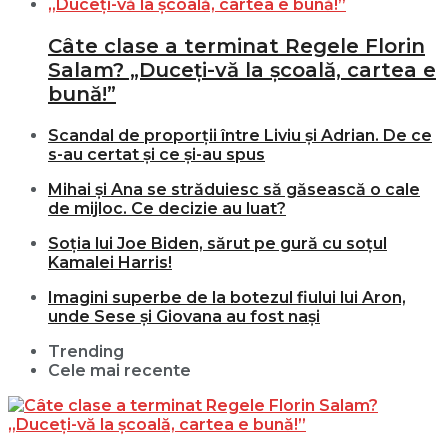
Câte clase a terminat Regele Florin
Salam? „Duceți-vă la școală, cartea e
bună!”
Scandal de proporții între Liviu și Adrian. De ce
s-au certat și ce și-au spus
Mihai și Ana se străduiesc să găsească o cale
de mijloc. Ce decizie au luat?
Soția lui Joe Biden, sărut pe gură cu soțul
Kamalei Harris!
Imagini superbe de la botezul fiului lui Aron,
unde Sese și Giovana au fost nași
Trending
Cele mai recente