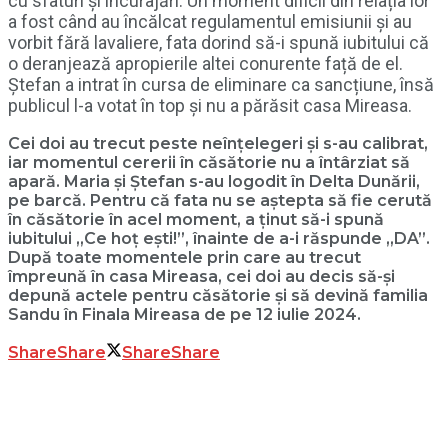
cu sfaturi și încurajări. Un moment dificil din relația lor
a fost când au încălcat regulamentul emisiunii și au
vorbit fără lavaliere, fata dorind să-i spună iubitului că
o deranjează apropierile altei conurente față de el.
Ștefan a intrat în cursa de eliminare ca sancțiune, însă
publicul l-a votat în top și nu a părăsit casa Mireasa.
Cei doi au trecut peste neînțelegeri și s-au calibrat,
iar momentul cererii în căsătorie nu a întârziat să
apară. Maria și Ștefan s-au logodit în Delta Dunării,
pe barcă. Pentru că fata nu se aștepta să fie cerută
în căsătorie în acel moment, a ținut să-i spună
iubitului „Ce hoț ești!”, înainte de a-i răspunde „DA”.
După toate momentele prin care au trecut
împreună în casa Mireasa, cei doi au decis să-și
depună actele pentru căsătorie și să devină familia
Sandu în Finala Mireasa de pe 12 iulie 2024.
Share
Share
Share
Share