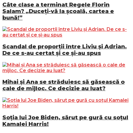
Câte clase a terminat Regele Florin
Salam? „Duceți-vă la școală, cartea e
bună!”
Scandal de proporții între Liviu și Adrian.
De ce s-au certat și ce și-au spus
Mihai și Ana se străduiesc să găsească o
cale de mijloc. Ce decizie au luat?
Soția lui Joe Biden, sărut pe gură cu soțul
Kamalei Harris!