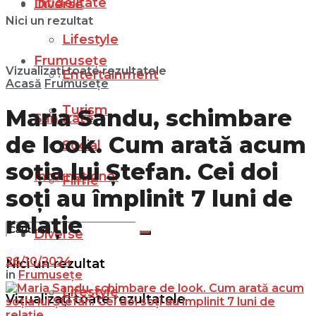
Infidelitate
Diverse
Nici un rezultat
Lifestyle
Frumusețe
Vizualizați toate rezultatele
Entertainment
Acasă
Frumusețe
Turism
Maria Sandu, schimbare
Sănătate
de look. Cum arată acum
Social
soția lui Ștefan. Cei doi
Internațional
Filme
soți au împlinit 7 luni de
relație
Diverse
26/10/2024
Nici un rezultat
in
Frumusețe
Lifestyle
Vizualizați toate rezultatele