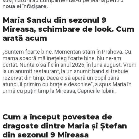
susținătorii au complimentat-o pe Maria pentru
noua ei înfățișare.
Maria Sandu din sezonul 9
Mireasa, schimbare de look. Cum
arată acum
„Suntem foarte bine. Momentan stăm în Prahova. Cu
mama soacră mă înețeleg foarte bine. Nu ne-am
certat. Nunta o să fie în anul 2026, în luna august. Vrem
la un anumit restaurant, la un anumit band și trebuie
rezervat din timp. Dacă o să apară un copil până
atunci, îl primim cu brațele deschise”, a spus Maria în
urmă cu puțin timp la Mireasa, Capriciile Iubirii.
Cum a început povestea de
dragoste dintre Maria și Ștefan
din sezonul 9 Mireasa