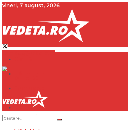
vineri, 7 august, 2026
contact@vedeta.ro
Dramă
Infidelitate
Frumusețe
Sănătate
Dramă
Internațional