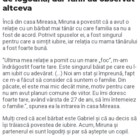
altceva
Încă din casa Mireasa, Miruna a povestit că a avut o
relație cu un bărbat mai tânăr cu care familia sa nu a
fost de acord. Potrivit spuselor ei, a fost singurul
pentru care a simțit iubire, iar relația cu mama tânărului
a fost foarte bună.
”Ultima mea relație a pornit cu un mare „foc”, m-am
îndrăgostit foarte tare. Este singurul băiat pe care eu l-
am iubit cu adevărat. (…) Noi am stat și împreună, fapt
ce m-a făcut să consider că suntem o familie. Din
păcate, el este mai mic decât mine, motiv pentru care
nu am avut planuri comune de viitor. Eu îmi doresc
foarte tare, având vârsta de 27 de ani, să îmi întemeiez
o familie.”, spunea ea la intrarea în casa Mireasa.
Mulți cred că acel bărbat este Gabriel și că au decis să
își trăiască povestea de iubire. Acum, Miruna și
partenerul ei sunt logodiți și par să aștepte un copil.