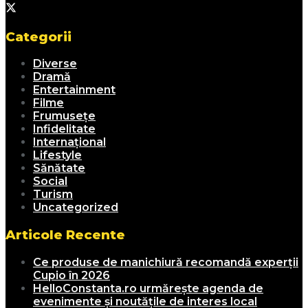
Categorii
Diverse
Dramă
Entertainment
Filme
Frumusețe
Infidelitate
Internațional
Lifestyle
Sănătate
Social
Turism
Uncategorized
Articole Recente
Ce produse de manichiură recomandă experții
Cupio în 2026
HelloConstanta.ro urmărește agenda de
evenimente și noutățile de interes local