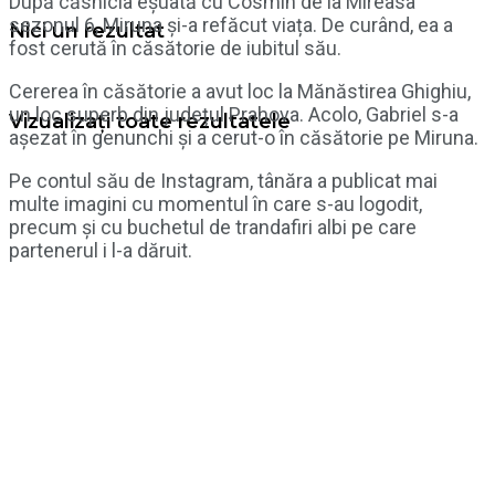
După căsnicia eșuată cu Cosmin de la Mireasa
sezonul 6, Miruna și-a refăcut viața. De curând, ea a
Nici un rezultat
fost cerută în căsătorie de iubitul său.
Cererea în căsătorie a avut loc la Mănăstirea Ghighiu,
un loc superb din județul Prahova. Acolo, Gabriel s-a
Vizualizați toate rezultatele
așezat în genunchi și a cerut-o în căsătorie pe Miruna.
Pe contul său de Instagram, tânăra a publicat mai
multe imagini cu momentul în care s-au logodit,
precum și cu buchetul de trandafiri albi pe care
partenerul i l-a dăruit.