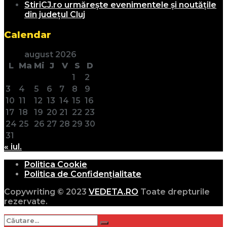
StiriCJ.ro urmărește evenimentele și noutățile
din județul Cluj
Calendar
august 2026
L
Ma
Mi
J
V
S
D
1
2
3
4
5
6
7
8
9
10
11
12
13
14
15
16
17
18
19
20
21
22
23
24
25
26
27
28
29
30
31
« iul.
Politica Cookie
Politica de Confidențialitate
Copywriting © 2023
VEDETA.RO
Toate drepturile
rezervate.