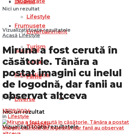
Infidelitate
Diverse
Nici un rezultat
Lifestyle
Frumusețe
Vizualizați toate rezultatele
Entertainment
Acasă
Lifestyle
Turism
Miruna a fost cerută în
Sănătate
căsătorie. Tânăra a
Social
postat imagini cu inelul
Internațional
Filme
de logodnă, dar fanii au
observat altceva
Diverse
13/09/2024
Nici un rezultat
in
Lifestyle
Lifestyle
Vizualizați toate rezultatele