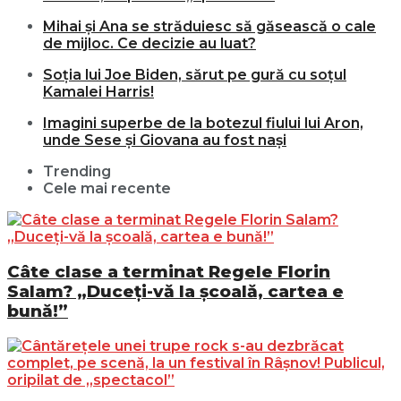
Mihai și Ana se străduiesc să găsească o cale
de mijloc. Ce decizie au luat?
Soția lui Joe Biden, sărut pe gură cu soțul
Kamalei Harris!
Imagini superbe de la botezul fiului lui Aron,
unde Sese și Giovana au fost nași
Trending
Cele mai recente
Câte clase a terminat Regele Florin
Salam? „Duceți-vă la școală, cartea e
bună!”