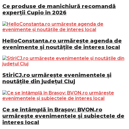
Ce produse de manichiură recomandă
experții Cupio în 2026
HelloConstanta.ro urmărește agenda de
evenimente și noutățile de interes local
StiriCJ.ro urmărește evenimentele și
noutățile din județul Cluj
Ce se întâmplă în Brașov: BVON.ro
urmărește evenimentele și subiectele de
interes local