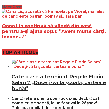
Next Post
Oana Lis continuă să vândă din casă
pentru a-și ajuta soțul: ”Avem multe cărți,
icoane…”
TOP ARTICOLE
Câte clase a terminat Regele Florin
Salam? „Duceți-vă la școală, cartea e
bună!”
Cântărețele unei trupe rock s-au dezbrăcat
complet, pe scenă, la un festival în Râșnov!
Publicul, oripilat de „spectacol”