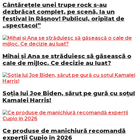
Cântărețele unei trupe rock s-au
dezbrăcat complet, pe scenă, la un
festival în Râșnov! Publicul, oripilat de
„spectacol”
Mihai și Ana se străduiesc să găsească o
cale de mijloc. Ce decizie au luat?
Soția lui Joe Biden, sărut pe gură cu soțul
Kamalei Harris!
Ce produse de manichiură recomandă
experții Cupio în 2026