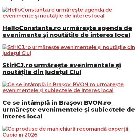
HelloConstanta.ro urmărește agenda de
evenimente și noutățile de interes local
StiriCJ.ro urmărește evenimentele și
noutățile din județul Cluj
Ce se întâmplă în Brașov: BVON.ro
urmărește evenimentele și subiectele de
interes local