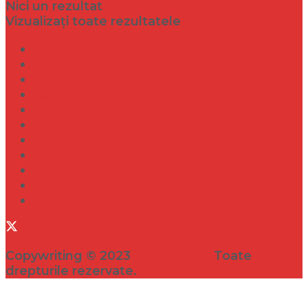
Nici un rezultat
Vizualizați toate rezultatele
Dramă
Infidelitate
Frumusețe
Sănătate
Internațional
Diverse
Lifestyle
Entertainment
Turism
Social
Filme
Copywriting © 2023
VEDETA.RO
Toate
drepturile rezervate.