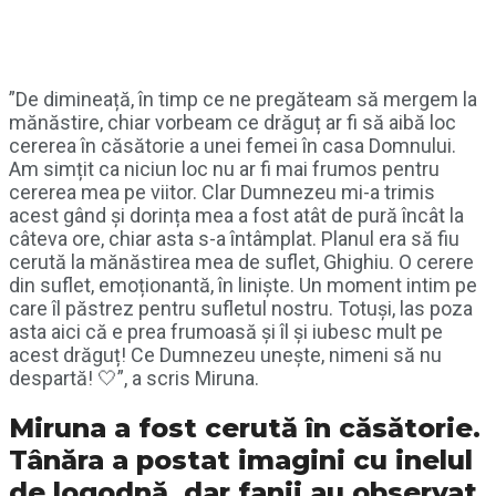
”De dimineață, în timp ce ne pregăteam să mergem la
mănăstire, chiar vorbeam ce drăguț ar fi să aibă loc
cererea în căsătorie a unei femei în casa Domnului.
Am simțit ca niciun loc nu ar fi mai frumos pentru
cererea mea pe viitor. Clar Dumnezeu mi-a trimis
acest gând și dorința mea a fost atât de pură încât la
câteva ore, chiar asta s-a întâmplat. Planul era să fiu
cerută la mănăstirea mea de suflet, Ghighiu. O cerere
din suflet, emoționantă, în liniște. Un moment intim pe
care îl păstrez pentru sufletul nostru. Totuși, las poza
asta aici că e prea frumoasă și îl și iubesc mult pe
acest drăguț! Ce Dumnezeu unește, nimeni să nu
despartă! 🤍”, a scris Miruna.
Miruna a fost cerută în căsătorie.
Tânăra a postat imagini cu inelul
de logodnă, dar fanii au observat