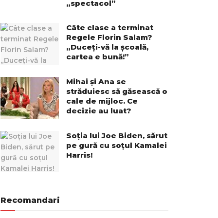
„spectacol”
Câte clase a terminat
Regele Florin Salam?
„Duceți-vă la școală,
cartea e bună!”
Mihai și Ana se
străduiesc să găsească o
cale de mijloc. Ce
decizie au luat?
Soția lui Joe Biden, sărut
pe gură cu soțul Kamalei
Harris!
Recomandari