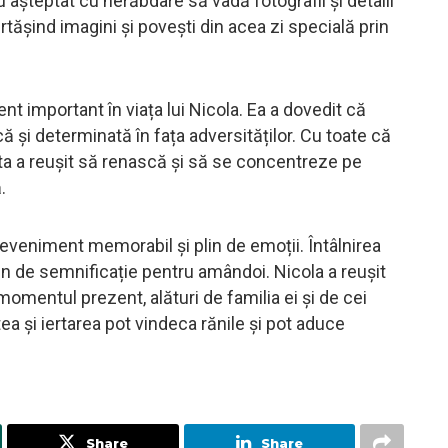
 așteptat cu nerăbdare să vadă fotografii și detalii
rtășind imagini și povești din acea zi specială prin
t important în viața lui Nicola. Ea a dovedit că
 și determinată în fața adversităților. Cu toate că
eta a reușit să renască și să se concentreze pe
.
n eveniment memorabil și plin de emoții. Întâlnirea
in de semnificație pentru amândoi. Nicola a reușit
mentul prezent, alături de familia ei și de cei
a și iertarea pot vindeca rănile și pot aduce
Share
Share