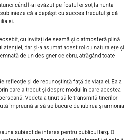
atunci când l-a revăzut pe fostul ei soț la nunta
să sublinieze că a depășit cu succes trecutul și că
lia ei.
eosebit, cu invitați de seamă și o atmosferă plină
l atenției, dar și-a asumat acest rol cu naturalețe și
, semnată de un designer celebru, atrăgând toate
de reflecție și de recunoștință față de viața ei. Ea a
 prin care a trecut și despre modul în care acestea
 persoană. Vedeta a ținut să le transmită tinerilor
cută împreună și să se bucure de iubirea și armonia
eauna subiect de interes pentru publicul larg. O