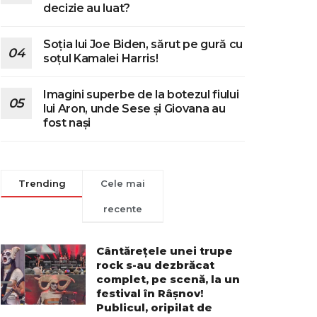
decizie au luat?
Soția lui Joe Biden, sărut pe gură cu
soțul Kamalei Harris!
Imagini superbe de la botezul fiului
lui Aron, unde Sese și Giovana au
fost nași
Trending
Cele mai
recente
Cântărețele unei trupe
rock s-au dezbrăcat
complet, pe scenă, la un
festival în Râșnov!
Publicul, oripilat de