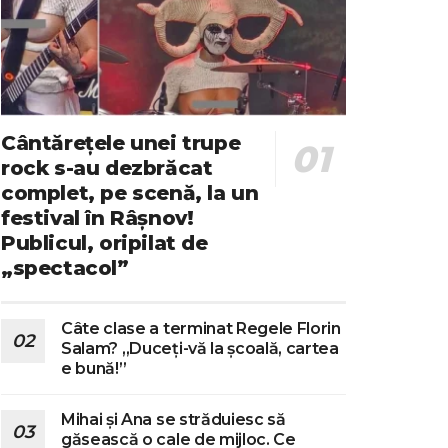
Cântărețele unei trupe
rock s-au dezbrăcat
complet, pe scenă, la un
festival în Râșnov!
Publicul, oripilat de
„spectacol”
Câte clase a terminat Regele Florin
Salam? „Duceți-vă la școală, cartea
e bună!”
Mihai și Ana se străduiesc să
găsească o cale de mijloc. Ce