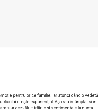
moție pentru orice familie. Iar atunci când o vedetă
publicului crește exponențial. Așa s-a întâmplat și în
re și-a dezvăluit trăirile și sentimentele la nunta