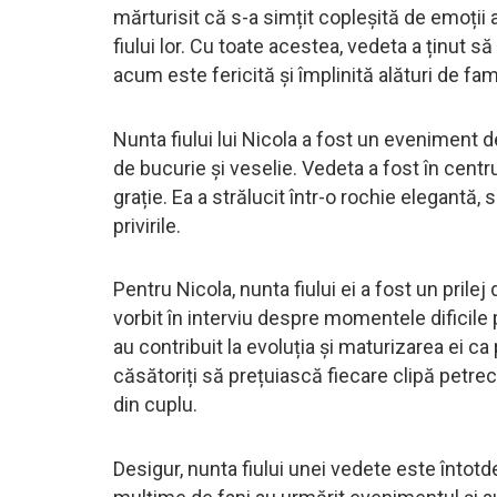
mărturisit că s-a simțit copleșită de emoții 
fiului lor. Cu toate acestea, vedeta a ținut 
acum este fericită și împlinită alături de fami
Nunta fiului lui Nicola a fost un eveniment d
de bucurie și veselie. Vedeta a fost în centru
grație. Ea a strălucit într-o rochie elegantă
privirile.
Pentru Nicola, nunta fiului ei a fost un prilej 
vorbit în interviu despre momentele dificile
au contribuit la evoluția și maturizarea ei ca
căsătoriți să prețuiască fiecare clipă petre
din cuplu.
Desigur, nunta fiului unei vedete este întotd