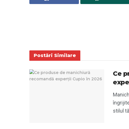
Postări
Similare
Ce p
expe
Manichi
îngriji
stilul t