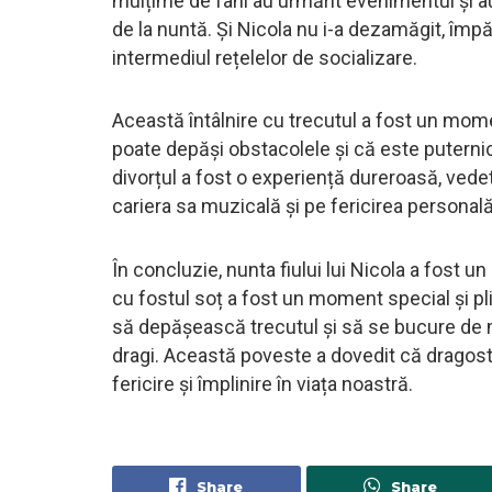
mulțime de fani au urmărit evenimentul și au
de la nuntă. Și Nicola nu i-a dezamăgit, împă
intermediul rețelelor de socializare.
Această întâlnire cu trecutul a fost un momen
poate depăși obstacolele și că este puternică
divorțul a fost o experiență dureroasă, ved
cariera sa muzicală și pe fericirea personală
În concluzie, nunta fiului lui Nicola a fost u
cu fostul soț a fost un moment special și pl
să depășească trecutul și să se bucure de mo
dragi. Această poveste a dovedit că dragoste
fericire și împlinire în viața noastră.
Share
Share