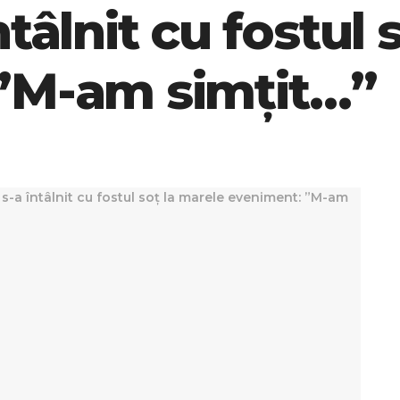
tâlnit cu fostul 
”M-am simțit…”