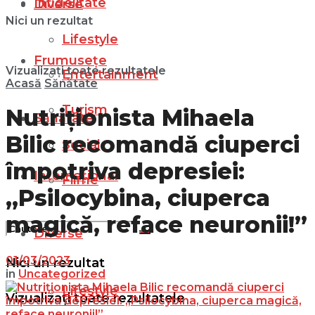
Infidelitate
Diverse
Nici un rezultat
Lifestyle
Frumusețe
Vizualizați toate rezultatele
Entertainment
Acasă
Sănătate
Turism
Nutriționista Mihaela
Sănătate
Bilic recomandă ciuperci
Social
împotriva depresiei:
Internațional
Filme
„Psilocybina, ciuperca
magică, reface neuronii!”
Diverse
01/03/2023
Nici un rezultat
in
Uncategorized
Lifestyle
Vizualizați toate rezultatele