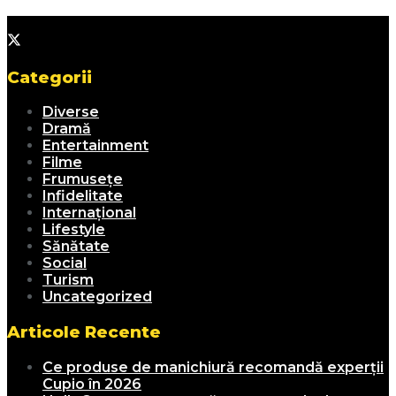
Categorii
Diverse
Dramă
Entertainment
Filme
Frumusețe
Infidelitate
Internațional
Lifestyle
Sănătate
Social
Turism
Uncategorized
Articole Recente
Ce produse de manichiură recomandă experții
Cupio în 2026