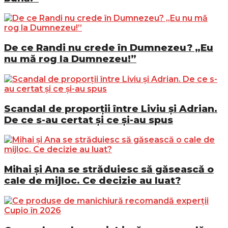
De ce Randi nu crede în Dumnezeu? „Eu
nu mă rog la Dumnezeu!”
Scandal de proporții între Liviu și Adrian.
De ce s-au certat și ce și-au spus
Mihai și Ana se străduiesc să găsească o
cale de mijloc. Ce decizie au luat?