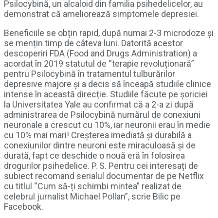
Psilocybină, un alcaloid din familia psihedelicelor, au
demonstrat că ameliorează simptomele depresiei.
Beneficiile se obțin rapid, după numai 2-3 microdoze și
se mențin timp de câteva luni. Datorită acestor
descoperiri FDA (Food and Drugs Administration) a
acordat în 2019 statutul de “terapie revoluționară”
pentru Psilocybină în tratamentul tulburărilor
depresive majore și a decis să înceapă studiile clinice
intense în această direcție. Studiile făcute pe șoriciei
la Universitatea Yale au confirmat că a 2-a zi după
administrarea de Psilocybină numărul de conexiuni
neuronale a crescut cu 10%, iar neuronii erau în medie
cu 10% mai mari! Creșterea imediată și durabilă a
conexiunilor dintre neuroni este miraculoasă și de
durată, fapt ce deschide o nouă eră în folosirea
drogurilor psihedelice. P. S. Pentru cei interesați de
subiect recomand serialul documentar de pe Netflix
cu titlul “Cum să-ți schimbi mintea” realizat de
celebrul jurnalist Michael Pollan”, scrie Bilic pe
Facebook.