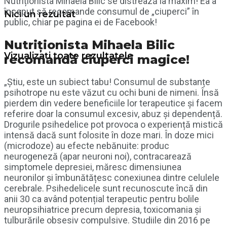
Nutriționista Mihaela Bilic se distrează la maxim! Ea a
început să recomande consumul de „ciuperci” în
Nici un rezultat
public, chiar pe pagina ei de Facebook!
Nutriționista Mihaela Bilic
Vizualizați toate rezultatele
recomandă ciuperci magice!
„Știu, este un subiect tabu! Consumul de substanțe
psihotrope nu este văzut cu ochi buni de nimeni. Însă
pierdem din vedere beneficiile lor terapeutice și facem
referire doar la consumul excesiv, abuz și dependență.
Drogurile psihedelice pot provoca o experiență mistică
intensă dacă sunt folosite în doze mari. În doze mici
(microdoze) au efecte nebănuite: produc
neurogeneză (apar neuroni noi), contracarează
simptomele depresiei, măresc dimensiunea
neuronilor și îmbunătățesc conexiunea dintre celulele
cerebrale. Psihedelicele sunt recunoscute încă din
anii 30 ca având potențial terapeutic pentru bolile
neuropsihiatrice precum depresia, toxicomania și
tulburările obsesiv compulsive. Studiile din 2016 pe