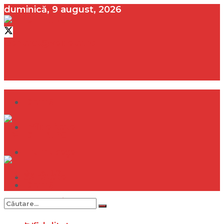
duminică, 9 august, 2026
contact@vedeta.ro
Dramă
Infidelitate
Frumusețe
Sănătate
Dramă
Internațional