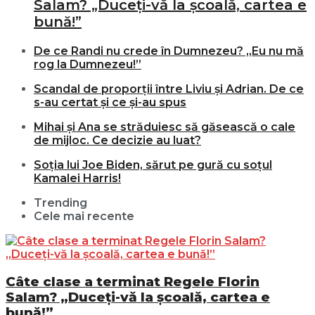
Salam? „Duceți-vă la școală, cartea e
bună!”
De ce Randi nu crede în Dumnezeu? „Eu nu mă
rog la Dumnezeu!”
Scandal de proporții între Liviu și Adrian. De ce
s-au certat și ce și-au spus
Mihai și Ana se străduiesc să găsească o cale
de mijloc. Ce decizie au luat?
Soția lui Joe Biden, sărut pe gură cu soțul
Kamalei Harris!
Trending
Cele mai recente
Câte clase a terminat Regele Florin
Salam? „Duceți-vă la școală, cartea e
bună!”