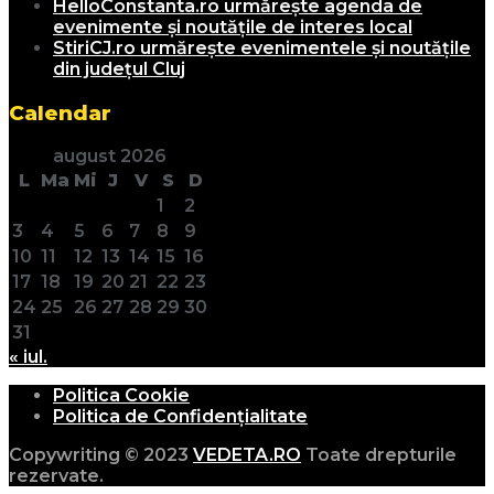
HelloConstanta.ro urmărește agenda de
evenimente și noutățile de interes local
StiriCJ.ro urmărește evenimentele și noutățile
din județul Cluj
Calendar
august 2026
L
Ma
Mi
J
V
S
D
1
2
3
4
5
6
7
8
9
10
11
12
13
14
15
16
17
18
19
20
21
22
23
24
25
26
27
28
29
30
31
« iul.
Politica Cookie
Politica de Confidențialitate
Copywriting © 2023
VEDETA.RO
Toate drepturile
rezervate.