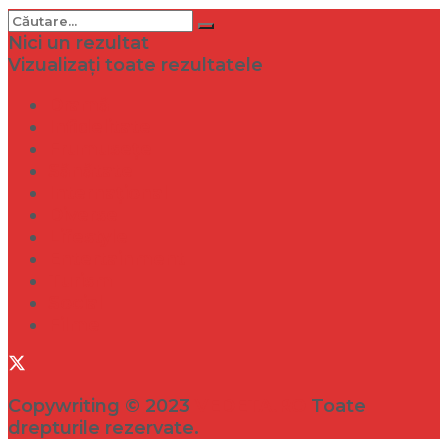
Nici un rezultat
Vizualizați toate rezultatele
Dramă
Infidelitate
Frumusețe
Sănătate
Internațional
Diverse
Lifestyle
Entertainment
Turism
Social
Filme
Copywriting © 2023
VEDETA.RO
Toate
drepturile rezervate.