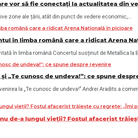
re vor să fie conectați la actualitatea din 
ve zone ale țării, atât din punct de vedere economic,...
tul în limba română care a ridicat Arena Naț
ntată în limba română Concertul susținut de Metallica la B
 1 și „Te cunosc de undeva!”: ce spune despr
revenirea la „Te cunosc de undeva!” Andrei Aradits a comen
u de-a lungul vieții? Fostul afacerist trăie