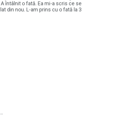
A întâlnit o fată. Ea mi-a scris ce se
at din nou. L-am prins cu o fată la 3
..