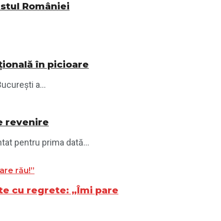
vestul României
ională în picioare
ucurești a...
e revenire
tat pentru prima dată...
ște cu regrete: „Îmi pare