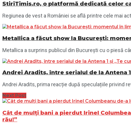
StiriTimis.ro, o platformă dedicată celor ca
Regiunea de vest a României se află printre cele mai acti
Metallica a făcut show la București: momen
Metallica a surprins publicul din București cu o piesă câ
Andrei Aradits, între serialul de la Antena
Andrei Aradits, prima reacție după speculațiile privind 
Next Post
Cât de mulți bani a pierdut Irinel Columbean
rău!”