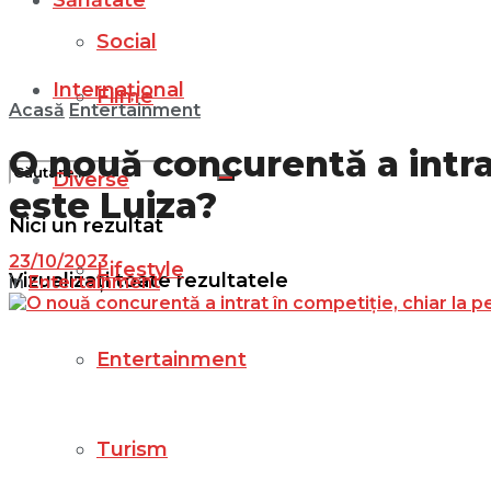
Sănătate
Social
Internațional
Filme
Acasă
Entertainment
O nouă concurentă a intrat
Diverse
este Luiza?
Nici un rezultat
23/10/2023
Lifestyle
Vizualizați toate rezultatele
in
Entertainment
Entertainment
Turism