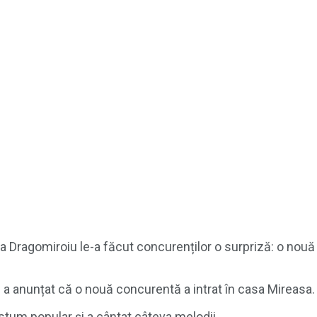
 Dragomiroiu le-a făcut concurenților o surpriză: o nouă 
a anunțat că o nouă concurentă a intrat în casa Mireasa.
tum popular și a cântat câteva melodii.