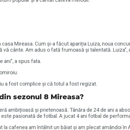
n casa Mireasa. Cum și-a făcut apariția Luiza, noua concu
ă vă cânte. Am adus o fată frumoasă și talentată. Luiza”,
ani”, a spus fata.
gomiroiu.
 fost complice și că totul a fost regizat.
din sezonul 8 Mireasa?
ră ambițioasă și prietenoasă. Tânăra de 24 de ani a absolvi
este pasionată de fotbal. A jucat 4 ani fotbal de perform
t la cafenea am întâlnit un băiat și am plecat amândoi în