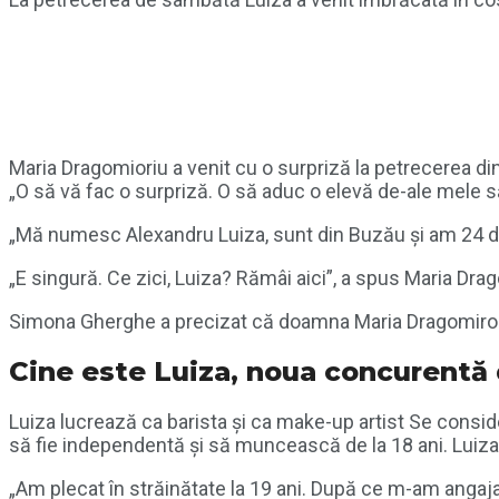
Maria Dragomioriu a venit cu o surpriză la petrecerea di
„O să vă fac o surpriză. O să aduc o elevă de-ale mele s
„Mă numesc Alexandru Luiza, sunt din Buzău și am 24 de 
„E singură. Ce zici, Luiza? Rămâi aici”, a spus Maria Dra
Simona Gherghe a precizat că doamna Maria Dragomiroiu a
Cine este Luiza, noua concurentă 
Luiza lucrează ca barista și ca make-up artist Se conside
să fie independentă și să muncească de la 18 ani. Luiza 
„Am plecat în străinătate la 19 ani. După ce m-am angaja