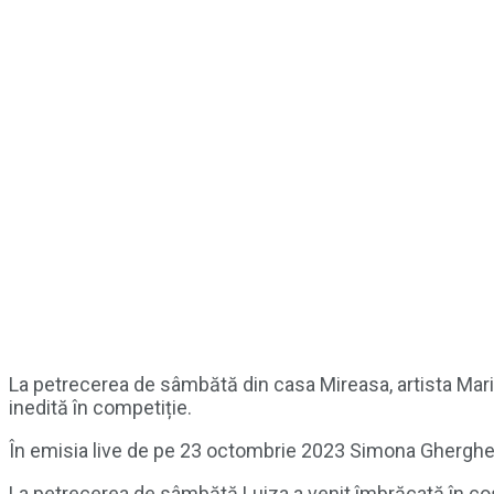
La petrecerea de sâmbătă din casa Mireasa, artista Maria
inedită în competiție.
În emisia live de pe 23 octombrie 2023 Simona Gherghe 
La petrecerea de sâmbătă Luiza a venit îmbrăcată în cos