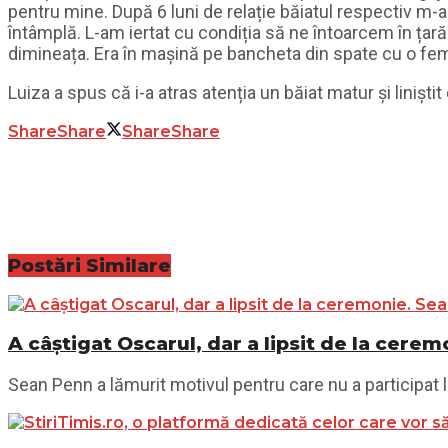
pentru mine. După 6 luni de relație băiatul respectiv m-a 
întâmplă. L-am iertat cu condiția să ne întoarcem în țară.
dimineața. Era în mașină pe bancheta din spate cu o feme
Luiza a spus că i-a atras atenția un băiat matur și liniști
Share
Share
Share
Share
Postări
Similare
A câștigat Oscarul, dar a lipsit de la cere
Sean Penn a lămurit motivul pentru care nu a participat 