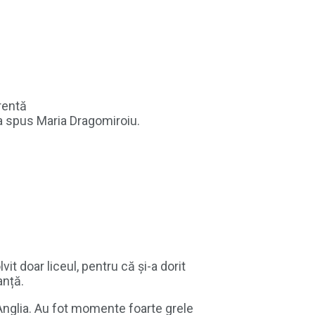
rentă
 a spus Maria Dragomiroiu.
t doar liceul, pentru că și-a dorit
anță.
 Anglia. Au fot momente foarte grele