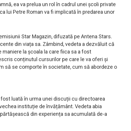
mnă, ea va prelua un rol în cadrul unei școli private
ica lui Petre Roman va fi implicată în predarea unor
emisiunii Star Magazin, difuzată pe Antena Stars.
recente din viața sa. Zâmbind, vedeta a dezvăluit că
 maniere la școala la care fiica sa a fost
is conținutul cursurilor pe care le va oferi și
a cum să se comporte în societate, cum să abordeze o
ost luată în urma unei discuții cu directoarea
a vechea instituție de învățământ. Vedeta abia
împărtășească din experiența sa acumulată de-a