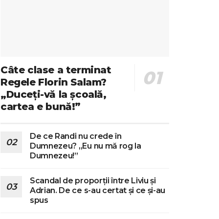
Câte clase a terminat
Regele Florin Salam?
„Duceți-vă la școală,
cartea e bună!”
De ce Randi nu crede în
Dumnezeu? „Eu nu mă rog la
Dumnezeu!”
Scandal de proporții între Liviu și
Adrian. De ce s-au certat și ce și-au
spus