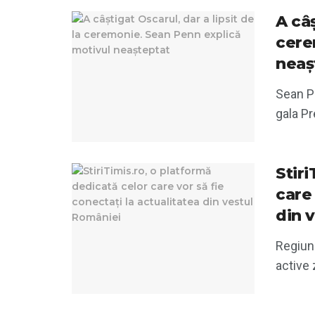
A câș
cere
neaș
Sean Pe
gala Pr
Stir
care 
din 
Regiune
active 