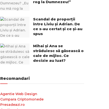
rog la Dumnezeu!”
Scandal de proporții
între Liviu și Adrian. De
ce s-au certat și ce și-au
spus
Mihai și Ana se
străduiesc să găsească o
cale de mijloc. Ce
decizie au luat?
Recomandari
Agentie Web Design
Cumpara Criptomonede
Presadeazi.ro