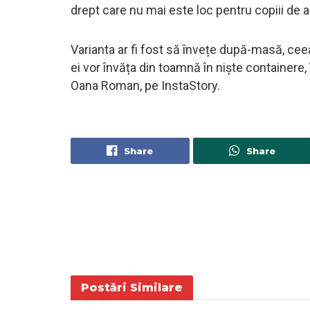
drept care nu mai este loc pentru copiii de a I
Varianta ar fi fost să învețe după-masă, ceea
ei vor învăța din toamnă în niște containere, 
Oana Roman, pe InstaStory.
Share
Share
Postări
Similare