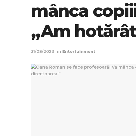
mânca copiii
„Am hotărât 
31/08/2023
in
Entertainment