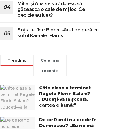
Mihai și Ana se străduiesc să
găsească o cale de mijloc. Ce
decizie au luat?
Soția lui Joe Biden, sărut pe gură cu
soțul Kamalei Harris!
Trending
Cele mai
recente
Câte clase a terminat
Regele Florin Salam?
„Duceți-vă la școală,
cartea e bună!”
De ce Randi nu crede în
Dumnezeu? „Eu nu mă