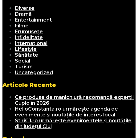
Diverse
Dramă
Entertainment
Filme
Frumusețe
Infidelitate
Internațional
Lifestyle
Sănătate
Social
Turism
Uncategorized
Articole Recente
Ce produse de manichiură recomandă experții
Cupio în 2026
HelloConstanta.ro urmărește agenda de
evenimente și noutățile de interes local
StiriCJ.ro urmărește evenimentele și noutățile
din județul Cluj