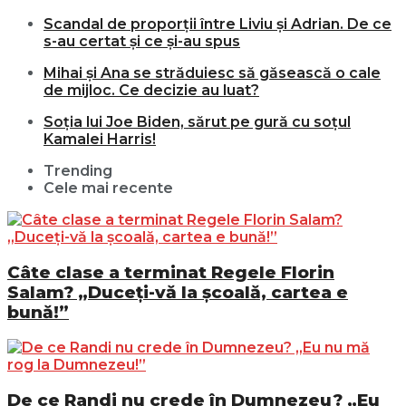
Scandal de proporții între Liviu și Adrian. De ce
s-au certat și ce și-au spus
Mihai și Ana se străduiesc să găsească o cale
de mijloc. Ce decizie au luat?
Soția lui Joe Biden, sărut pe gură cu soțul
Kamalei Harris!
Trending
Cele mai recente
Câte clase a terminat Regele Florin
Salam? „Duceți-vă la școală, cartea e
bună!”
De ce Randi nu crede în Dumnezeu? „Eu