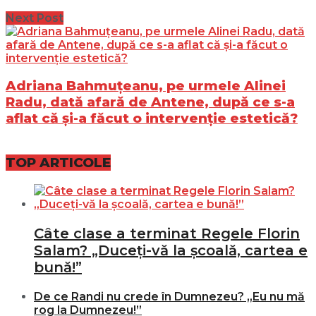
Next Post
Adriana Bahmuțeanu, pe urmele Alinei
Radu, dată afară de Antene, după ce s-a
aflat că şi-a făcut o intervenţie estetică?
TOP ARTICOLE
Câte clase a terminat Regele Florin
Salam? „Duceți-vă la școală, cartea e
bună!”
De ce Randi nu crede în Dumnezeu? „Eu nu mă
rog la Dumnezeu!”