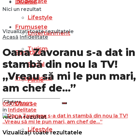
Infidelitate
Diverse
Nici un rezultat
Lifestyle
Frumusețe
Vizualizați toate rezultatele
Entertainment
Acasă
Infidelitate
Turism
Oana Zavoranu s-a dat in
Sănătate
stambă din nou la TV!
Social
„Vreau să mi le pun mari,
Internațional
Filme
am chef de…”
Diverse
05/05/2023
in
Infidelitate
Nici un rezultat
Lifestyle
Vizualizați toate rezultatele