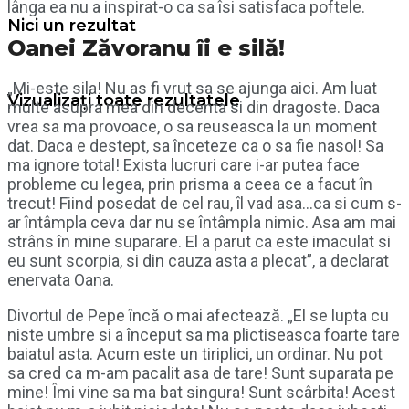
lânga ea nu a inspirat-o ca sa îsi satisfaca poftele.
Nici un rezultat
Oanei Zăvoranu îi e silă!
„Mi-este sila! Nu as fi vrut sa se ajunga aici. Am luat
Vizualizați toate rezultatele
multe asupra mea din decenta si din dragoste. Daca
vrea sa ma provoace, o sa reuseasca la un moment
dat. Daca e destept, sa înceteze ca o sa fie nasol! Sa
ma ignore total! Exista lucruri care i-ar putea face
probleme cu legea, prin prisma a ceea ce a facut în
trecut! Fiind posedat de cel rau, îl vad asa…ca si cum s-
ar întâmpla ceva dar nu se întâmpla nimic. Asa am mai
strâns în mine suparare. El a parut ca este imaculat si
eu sunt scorpia, si din cauza asta a plecat”, a declarat
enervata Oana.
Divortul de Pepe încă o mai afectează. „El se lupta cu
niste umbre si a început sa ma plictiseasca foarte tare
baiatul asta. Acum este un tiriplici, un ordinar. Nu pot
sa cred ca m-am pacalit asa de tare! Sunt suparata pe
mine! Îmi vine sa ma bat singura! Sunt scârbita! Acest