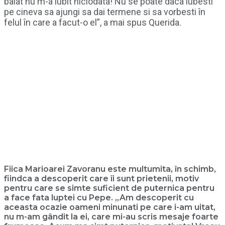
baiat nu m-a iubit niciodata! Nu se poate daca iubesti
pe cineva sa ajungi sa dai termene si sa vorbesti în
felul în care a facut-o el”, a mai spus Querida.
Fiica Marioarei Zavoranu este multumita, în schimb,
fiindca a descoperit care îi sunt prietenii, motiv
pentru care se simte suficient de puternica pentru
a face fata luptei cu Pepe. „Am descoperit cu
aceasta ocazie oameni minunati pe care i-am uitat,
nu m-am gândit la ei, care mi-au scris mesaje foarte