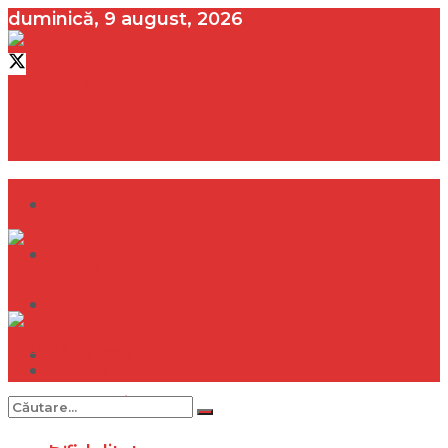
duminică, 9 august, 2026
contact@vedeta.ro
Dramă
Infidelitate
Frumusețe
Sănătate
Dramă
Internațional