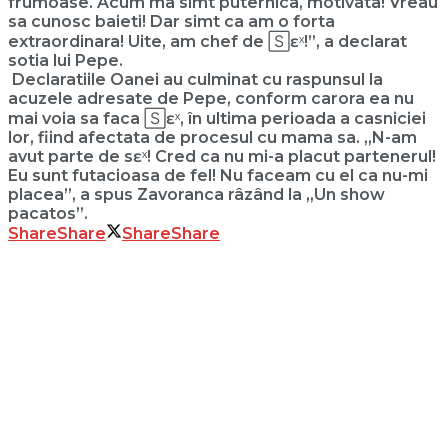
frumoase. Acum ma simt puternica, motivata! Vreau
sa cunosc baieti! Dar simt ca am o forta
extraordinara! Uite, am chef de 🅂ɛˣ!”, a declarat
sotia lui Pepe.
Declaratiile Oanei au culminat cu raspunsul la
acuzele adresate de Pepe, conform carora ea nu
mai voia sa faca 🅂ɛˣ, în ultima perioada a casniciei
lor, fiind afectata de procesul cu mama sa. „N-am
avut parte de sɛˣ! Cred ca nu mi-a placut partenerul!
Eu sunt futacioasa de fel! Nu faceam cu el ca nu-mi
placea”, a spus Zavoranca râzând la „Un show
pacatos”.
Share
Share
Share
Share