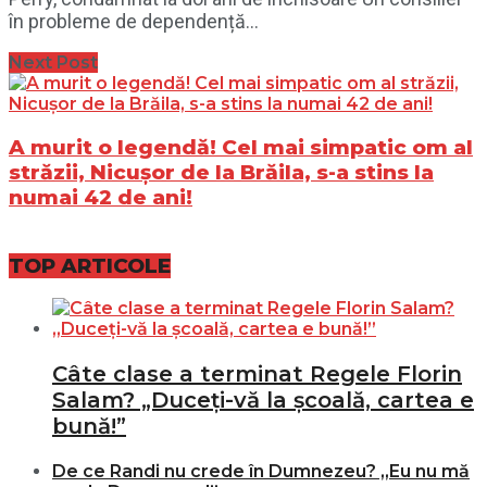
în probleme de dependență...
Next Post
A murit o legendă! Cel mai simpatic om al
străzii, Nicușor de la Brăila, s-a stins la
numai 42 de ani!
TOP ARTICOLE
Câte clase a terminat Regele Florin
Salam? „Duceți-vă la școală, cartea e
bună!”
De ce Randi nu crede în Dumnezeu? „Eu nu mă