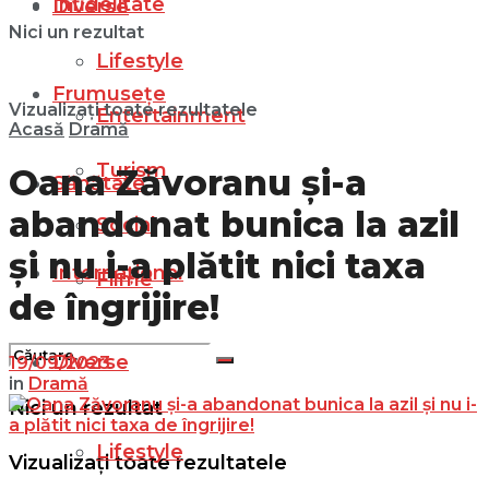
Infidelitate
Diverse
Nici un rezultat
Lifestyle
Frumusețe
Vizualizați toate rezultatele
Entertainment
Acasă
Dramă
Turism
Oana Zăvoranu și-a
Sănătate
abandonat bunica la azil
Social
și nu i-a plătit nici taxa
Internațional
Filme
de îngrijire!
Diverse
19/09/2023
in
Dramă
Nici un rezultat
Lifestyle
Vizualizați toate rezultatele