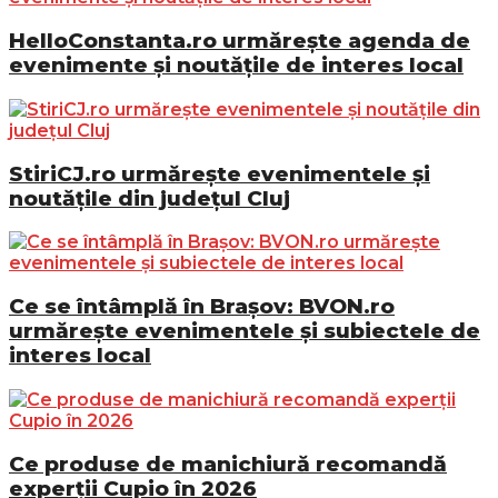
HelloConstanta.ro urmărește agenda de
evenimente și noutățile de interes local
StiriCJ.ro urmărește evenimentele și
noutățile din județul Cluj
Ce se întâmplă în Brașov: BVON.ro
urmărește evenimentele și subiectele de
interes local
Ce produse de manichiură recomandă
experții Cupio în 2026