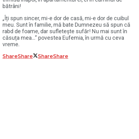
bătrâni!
„Îți spun sincer, mi-e dor de casă, mi-e dor de cuibul
meu. Sunt în familie, mă bate Dumnezeu să spun că
rabd de foame, dar sufletește sufăr! Nu mai sunt în
căsuța mea…” povestea Eufemia, în urmă cu ceva
vreme.
Share
Share
Share
Share