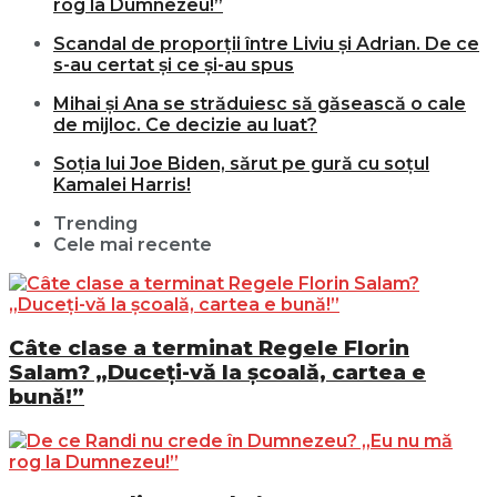
rog la Dumnezeu!”
Scandal de proporții între Liviu și Adrian. De ce
s-au certat și ce și-au spus
Mihai și Ana se străduiesc să găsească o cale
de mijloc. Ce decizie au luat?
Soția lui Joe Biden, sărut pe gură cu soțul
Kamalei Harris!
Trending
Cele mai recente
Câte clase a terminat Regele Florin
Salam? „Duceți-vă la școală, cartea e
bună!”