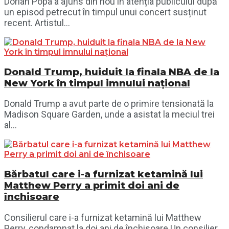
Dorian Popa a ajuns din nou în atenția publicului după
un episod petrecut în timpul unui concert susținut
recent. Artistul...
Donald Trump, huiduit la finala NBA de la
New York în timpul imnului național
Donald Trump a avut parte de o primire tensionată la
Madison Square Garden, unde a asistat la meciul trei
al...
Bărbatul care i-a furnizat ketamină lui
Matthew Perry a primit doi ani de
închisoare
Consilierul care i-a furnizat ketamină lui Matthew
Perry, condamnat la doi ani de închisoare Un consilier