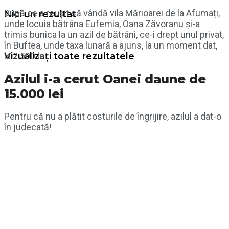
După ce a reușit să vândă vila Mărioarei de la Afumați,
Nici un rezultat
unde locuia bătrâna Eufemia, Oana Zăvoranu și-a
trimis bunica la un azil de bătrâni, ce-i drept unul privat,
în Buftea, unde taxa lunară a ajuns, la un moment dat,
la 2.500 lei.
Vizualizați toate rezultatele
Azilul i-a cerut Oanei daune de
15.000 lei
Pentru că nu a plătit costurile de îngrijire, azilul a dat-o
în judecată!