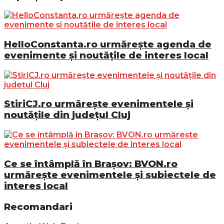
HelloConstanta.ro urmărește agenda de
evenimente și noutățile de interes local
StiriCJ.ro urmărește evenimentele și
noutățile din județul Cluj
Ce se întâmplă în Brașov: BVON.ro
urmărește evenimentele și subiectele de
interes local
Recomandari