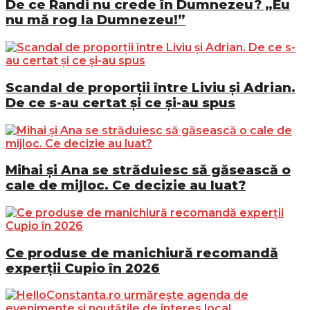
De ce Randi nu crede în Dumnezeu? „Eu
nu mă rog la Dumnezeu!”
Scandal de proporții între Liviu și Adrian.
De ce s-au certat și ce și-au spus
Mihai și Ana se străduiesc să găsească o
cale de mijloc. Ce decizie au luat?
Ce produse de manichiură recomandă
experții Cupio în 2026