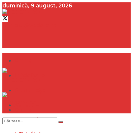
duminică, 9 august, 2026
contact@vedeta.ro
Dramă
Infidelitate
Frumusețe
Sănătate
Dramă
Internațional