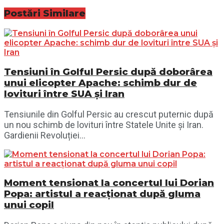
Postări
Similare
Tensiuni în Golful Persic după doborârea
unui elicopter Apache: schimb dur de
lovituri între SUA și Iran
Tensiunile din Golful Persic au crescut puternic după
un nou schimb de lovituri între Statele Unite și Iran.
Gardienii Revoluției...
Moment tensionat la concertul lui Dorian
Popa: artistul a reacționat după gluma
unui copil