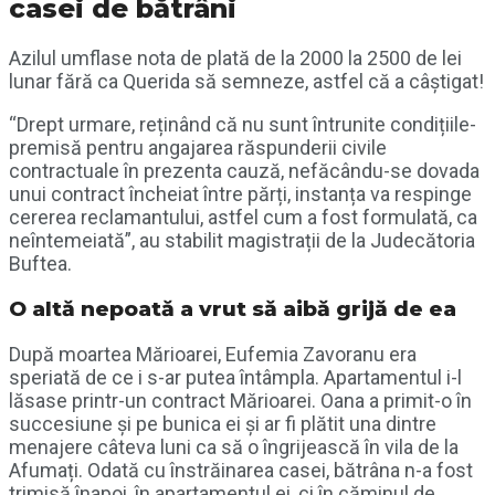
casei de bătrâni
Azilul umflase nota de plată de la 2000 la 2500 de lei
lunar fără ca Querida să semneze, astfel că a câștigat!
“Drept urmare, reținând că nu sunt întrunite condițiile-
premisă pentru angajarea răspunderii civile
contractuale în prezenta cauză, nefăcându-se dovada
unui contract încheiat între părți, instanța va respinge
cererea reclamantului, astfel cum a fost formulată, ca
neîntemeiată”, au stabilit magistrații de la Judecătoria
Buftea.
O altă nepoată a vrut să aibă grijă de ea
După moartea Mărioarei, Eufemia Zavoranu era
speriată de ce i s-ar putea întâmpla. Apartamentul i-l
lăsase printr-un contract Mărioarei. Oana a primit-o în
succesiune și pe bunica ei și ar fi plătit una dintre
menajere câteva luni ca să o îngrijească în vila de la
Afumați. Odată cu înstrăinarea casei, bătrâna n-a fost
trimisă înapoi, în apartamentul ei, ci în căminul de