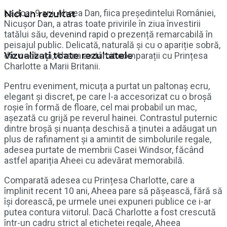
La doar 9 ani, Aheea Dan, fiica președintelui României,
Nici un rezultat
Nicușor Dan, a atras toate privirile în ziua învestirii
tatălui său, devenind rapid o prezență remarcabilă în
peisajul public. Delicată, naturală și cu o apariție sobră,
dar cochetă, Aheea a stârnit comparații cu Prințesa
Vizualizați toate rezultatele
Charlotte a Marii Britanii.
Pentru eveniment, micuța a purtat un paltonaș ecru,
elegant și discret, pe care l-a accesorizat cu o broșă
roșie în formă de floare, cel mai probabil un mac,
așezată cu grijă pe reverul hainei. Contrastul puternic
dintre broșă și nuanța deschisă a ținutei a adăugat un
plus de rafinament și a amintit de simbolurile regale,
adesea purtate de membrii Casei Windsor, făcând
astfel apariția Aheei cu adevărat memorabilă.
Comparată adesea cu Prințesa Charlotte, care a
împlinit recent 10 ani, Aheea pare să pășească, fără să
își dorească, pe urmele unei expuneri publice ce i-ar
putea contura viitorul. Dacă Charlotte a fost crescută
într-un cadru strict al etichetei regale, Aheea