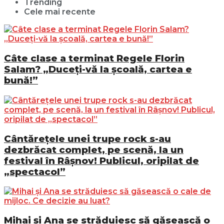
Trending
Cele mai recente
Câte clase a terminat Regele Florin
Salam? „Duceți-vă la școală, cartea e
bună!”
Cântărețele unei trupe rock s-au
dezbrăcat complet, pe scenă, la un
festival în Râșnov! Publicul, oripilat de
„spectacol”
Mihai și Ana se străduiesc să găsească o