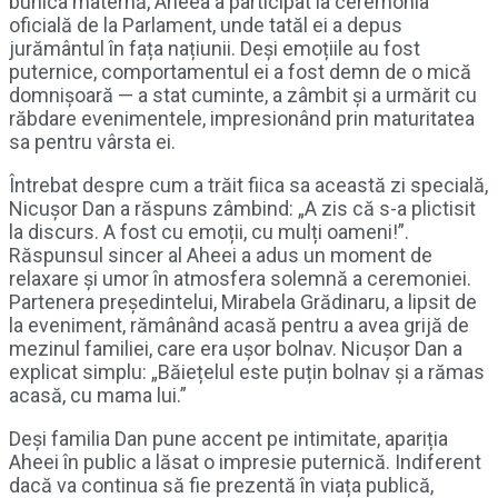
bunica maternă, Aheea a participat la ceremonia
oficială de la Parlament, unde tatăl ei a depus
jurământul în fața națiunii. Deși emoțiile au fost
puternice, comportamentul ei a fost demn de o mică
domnișoară — a stat cuminte, a zâmbit și a urmărit cu
răbdare evenimentele, impresionând prin maturitatea
sa pentru vârsta ei.
Întrebat despre cum a trăit fiica sa această zi specială,
Nicușor Dan a răspuns zâmbind: „A zis că s-a plictisit
la discurs. A fost cu emoții, cu mulți oameni!”.
Răspunsul sincer al Aheei a adus un moment de
relaxare și umor în atmosfera solemnă a ceremoniei.
Partenera președintelui, Mirabela Grădinaru, a lipsit de
la eveniment, rămânând acasă pentru a avea grijă de
mezinul familiei, care era ușor bolnav. Nicușor Dan a
explicat simplu: „Băiețelul este puțin bolnav și a rămas
acasă, cu mama lui.”
Deși familia Dan pune accent pe intimitate, apariția
Aheei în public a lăsat o impresie puternică. Indiferent
dacă va continua să fie prezentă în viața publică,