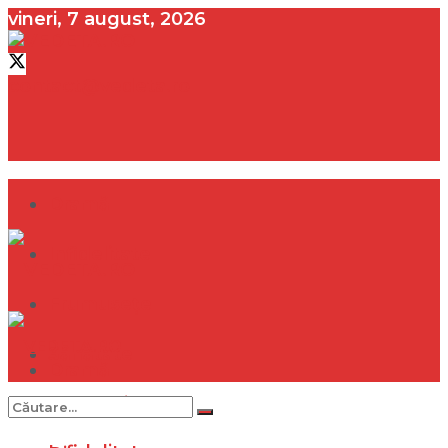
vineri, 7 august, 2026
contact@vedeta.ro
Dramă
Infidelitate
Frumusețe
Sănătate
Dramă
Internațional