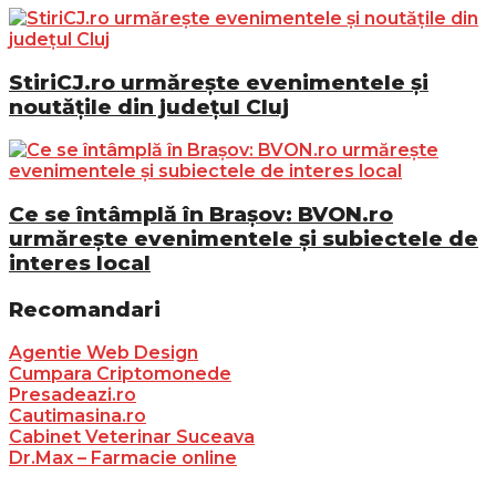
StiriCJ.ro urmărește evenimentele și
noutățile din județul Cluj
Ce se întâmplă în Brașov: BVON.ro
urmărește evenimentele și subiectele de
interes local
Recomandari
Agentie Web Design
Cumpara Criptomonede
Presadeazi.ro
Cautimasina.ro
Cabinet Veterinar Suceava
Dr.Max – Farmacie online