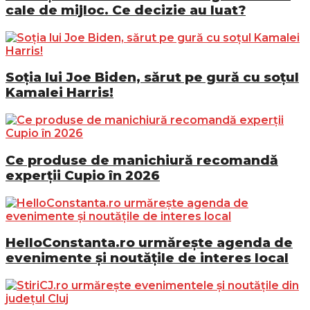
cale de mijloc. Ce decizie au luat?
Soția lui Joe Biden, sărut pe gură cu soțul
Kamalei Harris!
Ce produse de manichiură recomandă
experții Cupio în 2026
HelloConstanta.ro urmărește agenda de
evenimente și noutățile de interes local