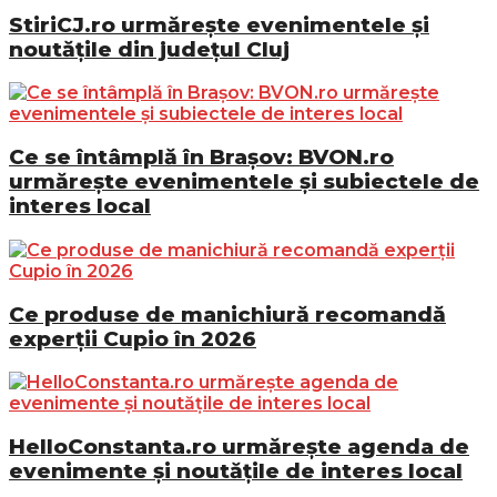
StiriCJ.ro urmărește evenimentele și
noutățile din județul Cluj
Ce se întâmplă în Brașov: BVON.ro
urmărește evenimentele și subiectele de
interes local
Ce produse de manichiură recomandă
experții Cupio în 2026
HelloConstanta.ro urmărește agenda de
evenimente și noutățile de interes local