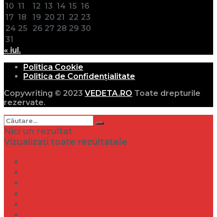
10
11
12
13
14
15
16
17
18
19
20
21
22
23
24
25
26
27
28
29
30
31
« iul.
Politica Cookie
Politica de Confidențialitate
Copywriting © 2023
VEDETA.RO
Toate drepturile
rezervate.
Nici un rezultat
Vizualizați toate rezultatele
Dramă
Infidelitate
Frumusețe
Sănătate
Internațional
Diverse