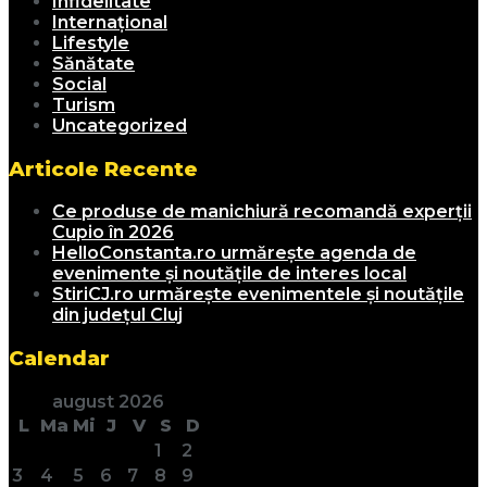
Infidelitate
Internațional
Lifestyle
Sănătate
Social
Turism
Uncategorized
Articole Recente
Ce produse de manichiură recomandă experții
Cupio în 2026
HelloConstanta.ro urmărește agenda de
evenimente și noutățile de interes local
StiriCJ.ro urmărește evenimentele și noutățile
din județul Cluj
Calendar
august 2026
L
Ma
Mi
J
V
S
D
1
2
3
4
5
6
7
8
9