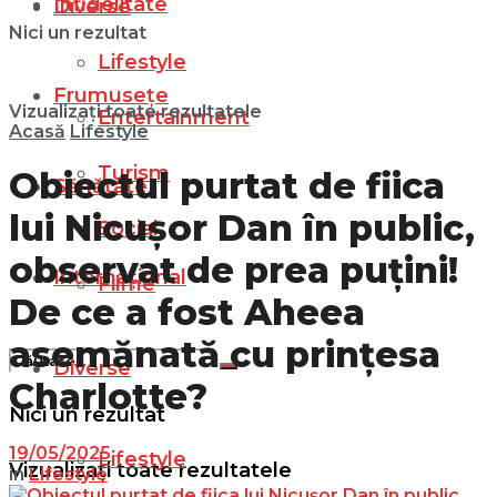
Infidelitate
Diverse
Nici un rezultat
Lifestyle
Frumusețe
Vizualizați toate rezultatele
Entertainment
Acasă
Lifestyle
Turism
Obiectul purtat de fiica
Sănătate
lui Nicușor Dan în public,
Social
observat de prea puţini!
Internațional
Filme
De ce a fost Aheea
asemănată cu prințesa
Diverse
Charlotte?
Nici un rezultat
19/05/2025
Lifestyle
Vizualizați toate rezultatele
in
Lifestyle