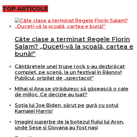
TOP ARTICOLE
Câte clase a terminat Regele Florin
Salam? „Duceți-vă la școală, cartea e
bună!”
Cântărețele unei trupe rock s-au dezbrăcat
complet, pe scenă, la un festival în Râșnov!
Publicul, oripilat de „spectacol”
Mihai și Ana se străduiesc să găsească o cale
de mijloc. Ce decizie au luat?
Soția lui Joe Biden, sărut pe gură cu soțul
Kamalei Harris!
Imagini superbe de la botezul fiului lui Aron,
unde Sese și Giovana au fost nași