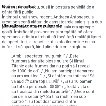
Nici un rezultat
Andreea Antonescu, pusă în postura penibilă de a
cânta fără public
În timpul unui show recent, Andreea Antonescu a
urcat pe scenă alături de dansatoarele sale și și-a dus
Vizualizați toate rezultatele
prestația până la final, chiar dacă sala era aproape
goală. Îmbrăcată provocator și pregătită să ofere
spectacol, artista a trebuit să facă față realității lipsei
de spectatori, iar reacțiile utilizatorilor online nu au
întârziat să apară, fiind pline de ironie și glume.
„Ambii spectatori mulțumiți!” / „Este
frumoasă dar alte piese nu are Și filmul
Titanic este frumos dar nu poți să-l revezi
de 1000 de ori”. / „Nu am participat deoarece
nu am avut loc..”. / „Și cântăm cu toți tare! Să
vă aud 🙄 care toți 🤦🏻‍♀️😂” / „Erau 10 oameni
cu tot cu personalul 😂😂” / „Toată viata o
să trăiască din melodia asta😂” / „Unde sunt
cei de la security? Să țină mulțimea sub
control.”, au fost doar câteva dintre