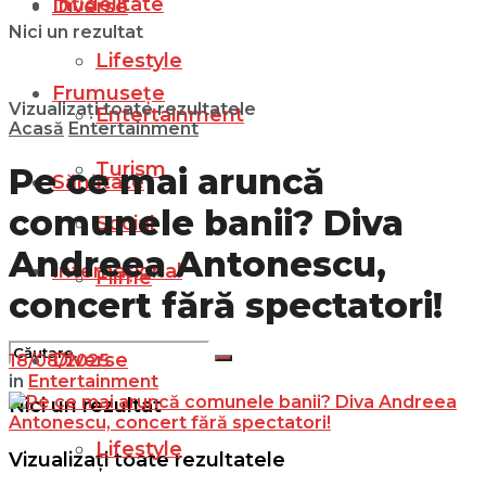
Infidelitate
Diverse
Nici un rezultat
Lifestyle
Frumusețe
Vizualizați toate rezultatele
Entertainment
Acasă
Entertainment
Turism
Pe ce mai aruncă
Sănătate
comunele banii? Diva
Social
Andreea Antonescu,
Internațional
Filme
concert fără spectatori!
Diverse
18/08/2025
in
Entertainment
Nici un rezultat
Lifestyle
Vizualizați toate rezultatele