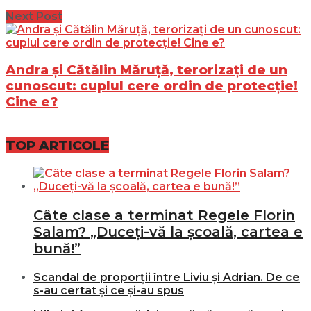
Next Post
Andra și Cătălin Măruță, terorizați de un
cunoscut: cuplul cere ordin de protecție!
Cine e?
TOP ARTICOLE
Câte clase a terminat Regele Florin
Salam? „Duceți-vă la școală, cartea e
bună!”
Scandal de proporții între Liviu și Adrian. De ce
s-au certat și ce și-au spus