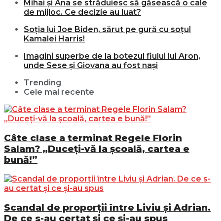
Mihai și Ana se străduiesc să găsească o cale
de mijloc. Ce decizie au luat?
Soția lui Joe Biden, sărut pe gură cu soțul
Kamalei Harris!
Imagini superbe de la botezul fiului lui Aron,
unde Sese și Giovana au fost nași
Trending
Cele mai recente
Câte clase a terminat Regele Florin
Salam? „Duceți-vă la școală, cartea e
bună!”
Scandal de proporții între Liviu și Adrian.
De ce s-au certat și ce și-au spus