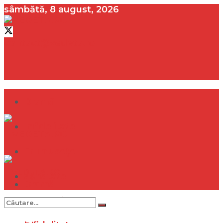
sâmbătă, 8 august, 2026
contact@vedeta.ro
Dramă
Infidelitate
Frumusețe
Sănătate
Dramă
Internațional