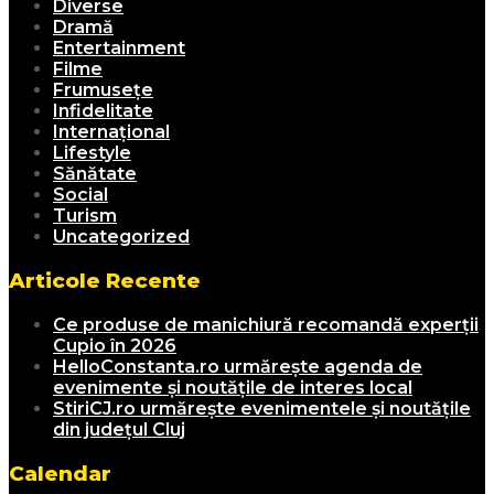
Diverse
Dramă
Entertainment
Filme
Frumusețe
Infidelitate
Internațional
Lifestyle
Sănătate
Social
Turism
Uncategorized
Articole Recente
Ce produse de manichiură recomandă experții
Cupio în 2026
HelloConstanta.ro urmărește agenda de
evenimente și noutățile de interes local
StiriCJ.ro urmărește evenimentele și noutățile
din județul Cluj
Calendar