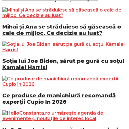
Mihai și Ana se străduiesc să găsească o
cale de mijloc. Ce decizie au luat?
Soția lui Joe Biden, sărut pe gură cu soțul
Kamalei Harris!
Ce produse de manichiură recomandă
experții Cupio în 2026