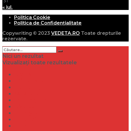
31
« iul.
Politica Cookie
Politica de Confidențialitate
Copywriting © 2023
VEDETA.RO
Toate drepturile
rezervate.
Nici un rezultat
Vizualizați toate rezultatele
Dramă
Infidelitate
Frumusețe
Sănătate
Internațional
Diverse
Lifestyle
Entertainment
Turism