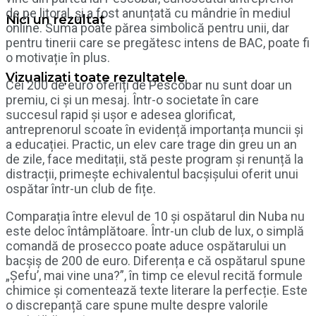
de pe litoral, și a fost anunțată cu mândrie în mediul
Nici un rezultat
online. Suma poate părea simbolică pentru unii, dar
pentru tinerii care se pregătesc intens de BAC, poate fi
o motivație în plus.
Vizualizați toate rezultatele
Cei 200 de euro oferiți de Pescobar nu sunt doar un
premiu, ci și un mesaj. Într-o societate în care
succesul rapid și ușor e adesea glorificat,
antreprenorul scoate în evidență importanța muncii și
a educației. Practic, un elev care trage din greu un an
de zile, face meditații, stă peste program și renunță la
distracții, primește echivalentul bacșișului oferit unui
ospătar într-un club de fițe.
Comparația între elevul de 10 și ospătarul din Nuba nu
este deloc întâmplătoare. Într-un club de lux, o simplă
comandă de prosecco poate aduce ospătarului un
bacșiș de 200 de euro. Diferența e că ospătarul spune
„Șefu’, mai vine una?”, în timp ce elevul recită formule
chimice și comentează texte literare la perfecție. Este
o discrepanță care spune multe despre valorile