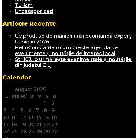
Turism
Uncategorized
Articole Recente
Ce produse de manichiură recomandă experții
Cupio în 2026
HelloConstanta.ro urmărește agenda de
evenimente și noutățile de interes local
StiriCJ.ro urmărește evenimentele și noutățile
din județul Cluj
Calendar
august 2026
L
Ma
Mi
J
V
S
D
1
2
3
4
5
6
7
8
9
10
11
12
13
14
15
16
17
18
19
20
21
22
23
24
25
26
27
28
29
30