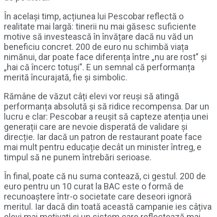
În același timp, acțiunea lui Pescobar reflectă o
realitate mai largă: tinerii nu mai găsesc suficiente
motive să investească în învățare dacă nu văd un
beneficiu concret. 200 de euro nu schimbă viața
nimănui, dar poate face diferența între „nu are rost” și
„hai că încerc totuși”. E un semnal că performanța
merită încurajată, fie și simbolic.
Rămâne de văzut câți elevi vor reuși să atingă
performanța absolută și să ridice recompensa. Dar un
lucru e clar: Pescobar a reușit să capteze atenția unei
generații care are nevoie disperată de validare și
direcție. Iar dacă un patron de restaurant poate face
mai mult pentru educație decât un minister întreg, e
timpul să ne punem întrebări serioase.
În final, poate că nu suma contează, ci gestul. 200 de
euro pentru un 10 curat la BAC este o formă de
recunoaștere într-o societate care deseori ignoră
meritul. Iar dacă din toată această campanie ies câțiva
elevi mai motivați și un sistem care reflectează mai