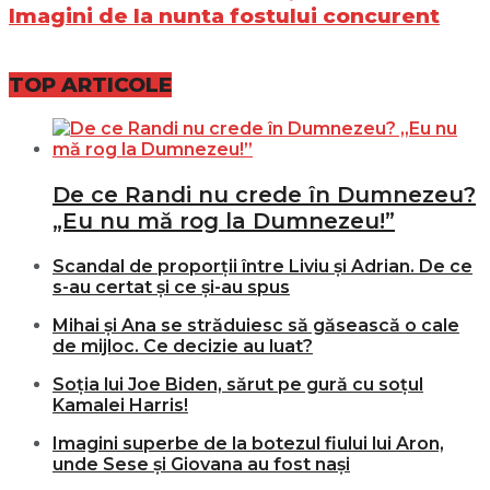
Imagini de la nunta fostului concurent
TOP ARTICOLE
De ce Randi nu crede în Dumnezeu?
„Eu nu mă rog la Dumnezeu!”
Scandal de proporții între Liviu și Adrian. De ce
s-au certat și ce și-au spus
Mihai și Ana se străduiesc să găsească o cale
de mijloc. Ce decizie au luat?
Soția lui Joe Biden, sărut pe gură cu soțul
Kamalei Harris!
Imagini superbe de la botezul fiului lui Aron,
unde Sese și Giovana au fost nași