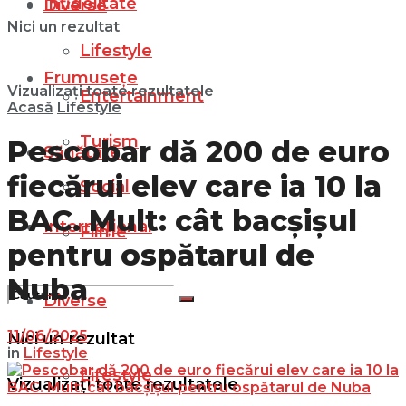
Infidelitate
Diverse
Nici un rezultat
Lifestyle
Frumusețe
Vizualizați toate rezultatele
Entertainment
Acasă
Lifestyle
Turism
Pescobar dă 200 de euro
Sănătate
fiecărui elev care ia 10 la
Social
BAC. Mult: cât bacșișul
Internațional
Filme
pentru ospătarul de
Nuba
Diverse
11/06/2025
Nici un rezultat
in
Lifestyle
Lifestyle
Vizualizați toate rezultatele