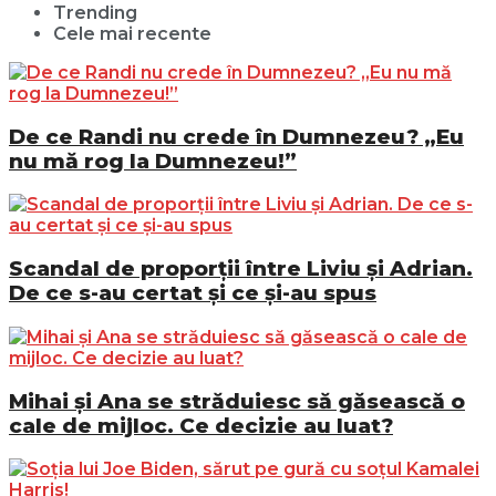
Trending
Cele mai recente
De ce Randi nu crede în Dumnezeu? „Eu
nu mă rog la Dumnezeu!”
Scandal de proporții între Liviu și Adrian.
De ce s-au certat și ce și-au spus
Mihai și Ana se străduiesc să găsească o
cale de mijloc. Ce decizie au luat?