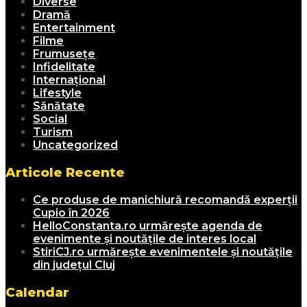
Diverse
Dramă
Entertainment
Filme
Frumusețe
Infidelitate
Internațional
Lifestyle
Sănătate
Social
Turism
Uncategorized
Articole Recente
Ce produse de manichiură recomandă experții
Cupio în 2026
HelloConstanta.ro urmărește agenda de
evenimente și noutățile de interes local
StiriCJ.ro urmărește evenimentele și noutățile
din județul Cluj
Calendar