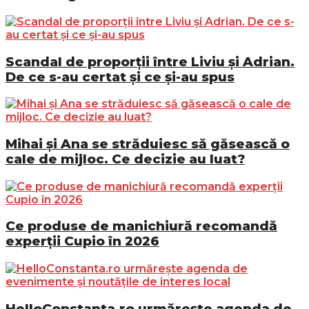
Scandal de proporții între Liviu și Adrian.
De ce s-au certat și ce și-au spus
Mihai și Ana se străduiesc să găsească o
cale de mijloc. Ce decizie au luat?
Ce produse de manichiură recomandă
experții Cupio în 2026
HelloConstanta.ro urmărește agenda de