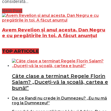
considerată...
Next Post
Avem Revelion și anul acesta. Dan Negru
e cu pregătirile în toi. A făcut anunțul
TOP ARTICOLE
Câte clase a terminat Regele Florin
Salam? „Duceți-vă la școală, cartea e
bună!”
De ce Randi nu crede în Dumnezeu? „Eu nu mă
rog la Dumnezeu!”