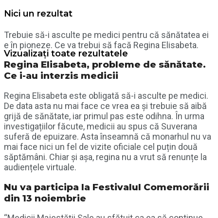
Nici un rezultat
Trebuie să-i asculte pe medici pentru că sănătatea ei
e în pioneze. Ce va trebui să facă Regina Elisabeta.
Vizualizați toate rezultatele
Regina Elisabeta, probleme de sănătate.
Ce i-au interzis medicii
Regina Elisabeta este obligată să-i asculte pe medici.
De data asta nu mai face ce vrea ea și trebuie să aibă
grijă de sănătate, iar primul pas este odihna. În urma
investigațiilor făcute, medicii au spus că Suverana
suferă de epuizare. Asta înseamnă că monarhul nu va
mai face nici un fel de vizite oficiale cel puțin două
săptămâni. Chiar și așa, regina nu a vrut să renunțe la
audiențele virtuale.
Nu va participa la Festivalul Comemorării
din 13 noiembrie
“Medicii Majestății Sale au sfătuit ca ea să continue