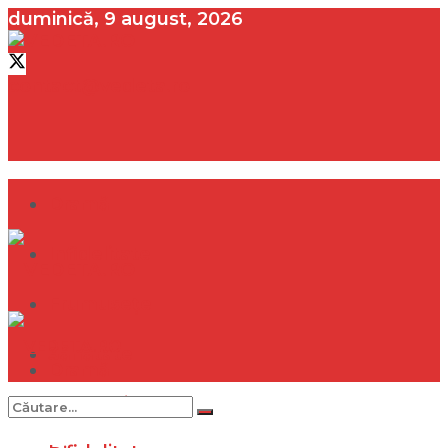
duminică, 9 august, 2026
contact@vedeta.ro
Dramă
Infidelitate
Frumusețe
Sănătate
Dramă
Internațional