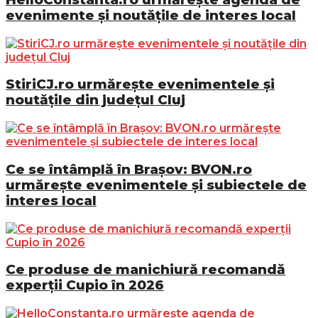
evenimente și noutățile de interes local
StiriCJ.ro urmărește evenimentele și
noutățile din județul Cluj
Ce se întâmplă în Brașov: BVON.ro
urmărește evenimentele și subiectele de
interes local
Ce produse de manichiură recomandă
experții Cupio în 2026