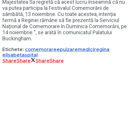
Majestatea Sa regretă că acest lucru înseamnă că nu
va putea participa la Festivalul Comemorării de
sâmbătă, 13 noiembrie. Cu toate acestea, intenția
fermă a Reginei rămâne să fie prezentă la Serviciul
Național de Comemorare în Duminica Comemorării, pe
14 noiembrie “, se arată în comunicatul Palatului
Buckingham.
Etichete:
comemorare
epuizare
medici
regina
elisabeta
spital
Share
Share
Share
Share