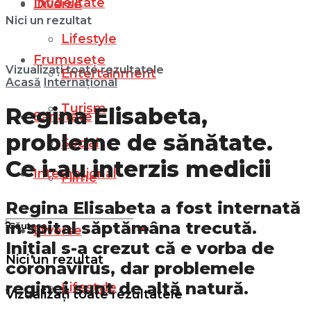
Infidelitate
Diverse
Nici un rezultat
Lifestyle
Frumusețe
Vizualizați toate rezultatele
Entertainment
Acasă
Internațional
Turism
Regina Elisabeta,
Sănătate
probleme de sănătate.
Social
Ce i-au interzis medicii
Internațional
Filme
Regina Elisabeta a fost internată
în spital săptămâna trecută.
Diverse
Inițial s-a crezut că e vorba de
Nici un rezultat
coronavirus, dar problemele
reginei sunt de altă natură.
Lifestyle
Vizualizați toate rezultatele