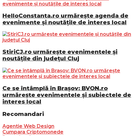
HelloConstanta.ro urmărește agenda de
evenimente și noutățile de interes local
StiriCJ.ro urmărește evenimentele și
noutățile din județul Cluj
Ce se întâmplă în Brașov: BVON.ro
urmărește evenimentele și subiectele de
interes local
Recomandari
Agentie Web Design
Cumpara Criptomonede