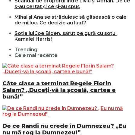
Scandal de proporții între Liviu și Adrian. De ce
s-au certat și ce și-au spus
Mihai și Ana se străduiesc să găsească o cale
de mijloc. Ce decizie au luat?
Soția lui Joe Biden, sărut pe gură cu soțul
Kamalei Harris!
Trending
Cele mai recente
Câte clase a terminat Regele Florin
Salam? „Duceți-vă la școală, cartea e
bună!”
De ce Randi nu crede în Dumnezeu? „Eu
nu mă rog la Dumnezeu!”