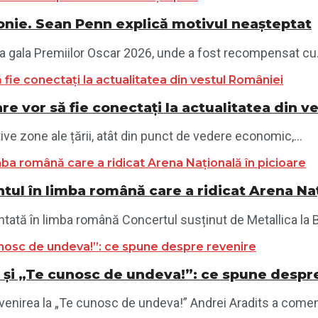
monie. Sean Penn explică motivul neașteptat
la gala Premiilor Oscar 2026, unde a fost recompensat cu.
re vor să fie conectați la actualitatea din 
ve zone ale țării, atât din punct de vedere economic,...
tul în limba română care a ridicat Arena Naț
ntată în limba română Concertul susținut de Metallica la B
 1 și „Te cunosc de undeva!”: ce spune despr
revenirea la „Te cunosc de undeva!” Andrei Aradits a comen