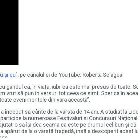
u și eu
”, pe canalul ei de YouTube: Roberta Selagea.
 gândul că, în viață, iubirea este mai presus de toate. 
am vrut să pun în versuri tot ceea ce simt. Sper ca în ac
 toate evenimentele din vara aceasta”.
a început să cânte de la vârsta de 14 ani. A studiat la Lice
 participe la numeroase Festivaluri si Concursuri Național
jutat-o să își dea seama ca este pe drumul cel bun și că e
 apărut de la o vârstă fragedă, însă a descoperit acest lu
ece.