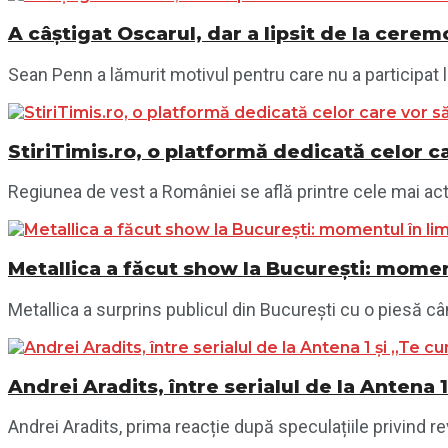
A câștigat Oscarul, dar a lipsit de la cere
Sean Penn a lămurit motivul pentru care nu a participat 
StiriTimis.ro, o platformă dedicată celor ca
Regiunea de vest a României se află printre cele mai acti
Metallica a făcut show la București: momen
Metallica a surprins publicul din București cu o piesă câ
Andrei Aradits, între serialul de la Antena
Andrei Aradits, prima reacție după speculațiile privind 