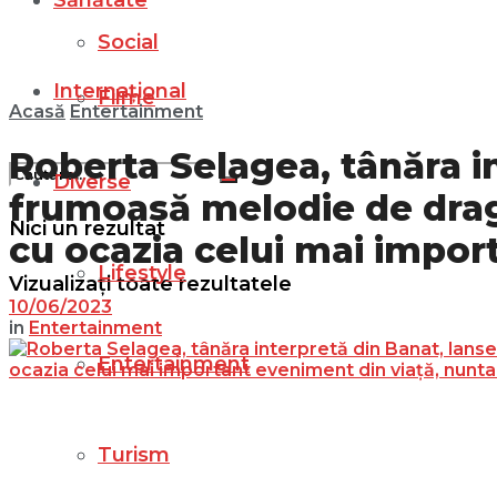
Sănătate
Social
Internațional
Filme
Acasă
Entertainment
Roberta Selagea, tânăra i
Diverse
frumoasă melodie de drag
Nici un rezultat
cu ocazia celui mai impor
Lifestyle
Vizualizați toate rezultatele
10/06/2023
in
Entertainment
Entertainment
Turism