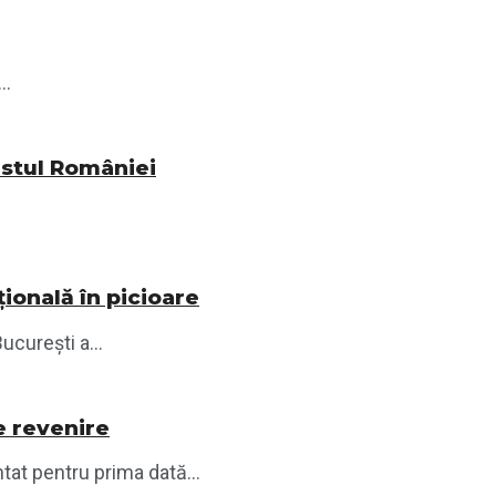
..
vestul României
ională în picioare
ucurești a...
e revenire
tat pentru prima dată...