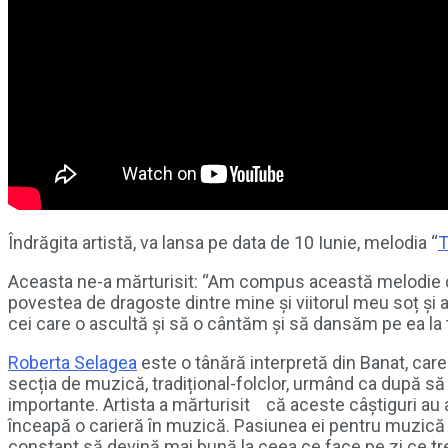
Îndrăgita artistă, va lansa pe data de 10 Iunie, melodia “
T
Aceasta ne-a mărturisit: “Am compus această melodie cu
povestea de dragoste dintre mine și viitorul meu soț și 
cei care o ascultă și să o cântăm și să dansăm pe ea la
Roberta Selagea
este o tânără interpretă din Banat, care 
secția de muzică, tradițional-folclor, urmând ca după să
importante. Artista a mărturisit că aceste câștiguri au a
înceapă o carieră în muzică. Pasiunea ei pentru muzică a
constant să devină mai bună la ceea ce face pe zi ce tr