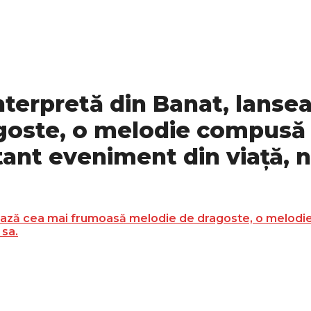
nterpretă din Banat, lanse
oste, o melodie compusă i
tant eveniment din viață, n