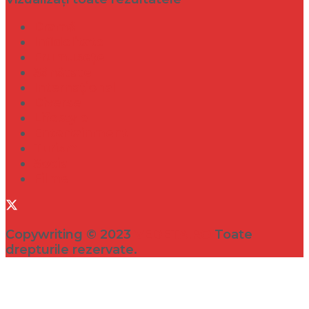
Dramă
Infidelitate
Frumusețe
Sănătate
Internațional
Diverse
Lifestyle
Entertainment
Turism
Social
Filme
Copywriting © 2023
VEDETA.RO
Toate
drepturile rezervate.