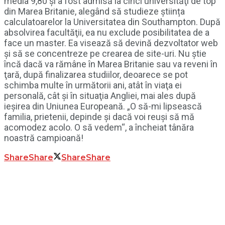
media 9,80 şi a fost admisă la cinci universităţi de top
din Marea Britanie, alegând să studieze știința
calculatoarelor la Universitatea din Southampton. După
absolvirea facultăţii, ea nu exclude posibilitatea de a
face un master. Ea visează să devină dezvoltator web
şi să se concentreze pe crearea de site-uri. Nu ştie
încă dacă va rămâne în Marea Britanie sau va reveni în
ţară, după finalizarea studiilor, deoarece se pot
schimba multe în următorii ani, atât în viaţa ei
personală, cât şi în situaţia Angliei, mai ales după
ieşirea din Uniunea Europeană. „O să-mi lipsească
familia, prietenii, depinde şi dacă voi reuşi să mă
acomodez acolo. O să vedem“, a încheiat tânăra
noastră campioană!
Share
Share
Share
Share