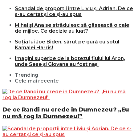
Scandal de proporții între Liviu și Adrian. De ce
s-au certat și ce și-au spus
Mihai și Ana se străduiesc să găsească o cale
de mijloc. Ce decizie au luat?
Soția lui Joe Biden, sărut pe gură cu soțul
Kamalei Harris!
Imagini superbe de la botezul fiului lui Aron,
unde Sese și Giovana au fost nași
Trending
Cele mai recente
De ce Randi nu crede în Dumnezeu? „Eu
nu mă rog la Dumnezeu!”