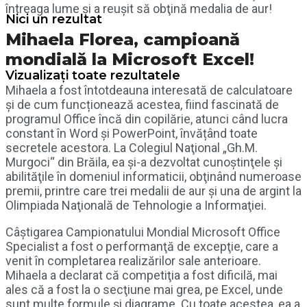
întreaga lume şi a reuşit să obţină medalia de aur!
Nici un rezultat
Mihaela Florea, campioană
mondială la Microsoft Excel!
Vizualizați toate rezultatele
Mihaela a fost întotdeauna interesată de calculatoare
şi de cum funcționează acestea, fiind fascinată de
programul Office încă din copilărie, atunci când lucra
constant în Word şi PowerPoint, învățând toate
secretele acestora. La Colegiul Naţional „Gh.M.
Murgoci“ din Brăila, ea şi-a dezvoltat cunoştinţele şi
abilităţile în domeniul informaticii, obţinând numeroase
premii, printre care trei medalii de aur şi una de argint la
Olimpiada Naţională de Tehnologie a Informaţiei.
Câştigarea Campionatului Mondial Microsoft Office
Specialist a fost o performanţă de excepţie, care a
venit în completarea realizărilor sale anterioare.
Mihaela a declarat că competiţia a fost dificilă, mai
ales că a fost la o secţiune mai grea, pe Excel, unde
sunt multe formule şi diagrame. Cu toate acestea, ea a