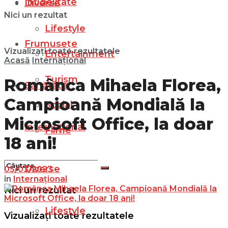
Infidelitate
Diverse
Nici un rezultat
Lifestyle
Frumusețe
Vizualizați toate rezultatele
Entertainment
Acasă
Internațional
Turism
Românca Mihaela Florea,
Sănătate
Campioană Mondială la
Social
Microsoft Office, la doar
Internațional
Filme
18 ani!
Diverse
05/03/2023
in
Internațional
Nici un rezultat
Lifestyle
Vizualizați toate rezultatele