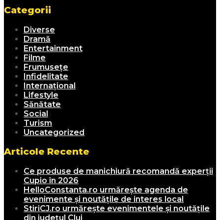
Categorii
Diverse
Dramă
Entertainment
Filme
Frumusețe
Infidelitate
Internațional
Lifestyle
Sănătate
Social
Turism
Uncategorized
Articole Recente
Ce produse de manichiură recomandă experții
Cupio în 2026
HelloConstanta.ro urmărește agenda de
evenimente și noutățile de interes local
StiriCJ.ro urmărește evenimentele și noutățile
din județul Cluj