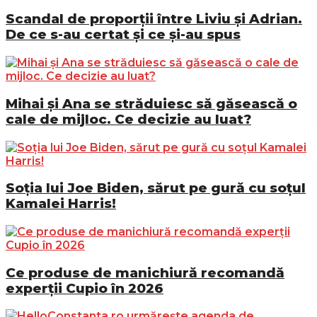
Scandal de proporții între Liviu și Adrian.
De ce s-au certat și ce și-au spus
Mihai și Ana se străduiesc să găsească o
cale de mijloc. Ce decizie au luat?
Soția lui Joe Biden, sărut pe gură cu soțul
Kamalei Harris!
Ce produse de manichiură recomandă
experții Cupio în 2026