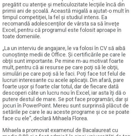
pregătit cu atenţie şi meticulozitate lecţiile încă din
primii ani de şcoală. Această migală a ajutat-o mult în
timpul competiţiei, la fel şi studiul intens. Ea
recomandă adolescenţilor de vârsta sa să înveţe
Excel, pentru că programul este folosit aproape în
toate domeniile.
„La un interviu de angajare, le va folosi în CV să aibă
cunoştinţe medii de Office. Şi certificările pe care le
obţii sunt importante. Pe mine m-au motivat foarte
mult, pentru că ai resurse pe care poţi să le obţii,
simulări pe care poţi să le faci. Poţi face tot felul de
lucruri interesante cu acele aplicaţii. Din afară, pare
foarte uşor şi foarte clar totul, dar de fiecare dată
descoperi câte un lucru nou în Excel, iar asta îţi dă o
putere destul de mare. Se pot face programări, dar şi
jocuri în PowerPoint. Mereu sunt surprinsă plăcut de
setările pe care le au aceste programe şi ce se poate
face cu ele“, declară Mihaela Florea.
Mihaela a promovat examenul de Bacalaureat cu