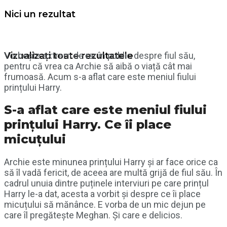
Nici un rezultat
Vorbește extrem de rar în public despre fiul său,
Vizualizați toate rezultatele
pentru că vrea ca Archie să aibă o viață cât mai
frumoasă. Acum s-a aflat care este meniul fiului
prințului Harry.
S-a aflat care este meniul fiului
prințului Harry. Ce îi place
micuțului
Archie este minunea prințului Harry și ar face orice ca
să îl vadă fericit, de aceea are multă grijă de fiul său. În
cadrul unuia dintre puținele interviuri pe care prințul
Harry le-a dat, acesta a vorbit și despre ce îi place
micuțului să mănânce. E vorba de un mic dejun pe
care îl pregătește Meghan. Și care e delicios.