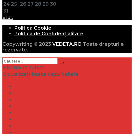
24
25
26
27
28
29
30
31
« iul.
Politica Cookie
Politica de Confidențialitate
Copywriting © 2023
VEDETA.RO
Toate drepturile
rezervate.
Nici un rezultat
Vizualizați toate rezultatele
Dramă
Infidelitate
Frumusețe
Sănătate
Internațional
Diverse
Lifestyle
Entertainment