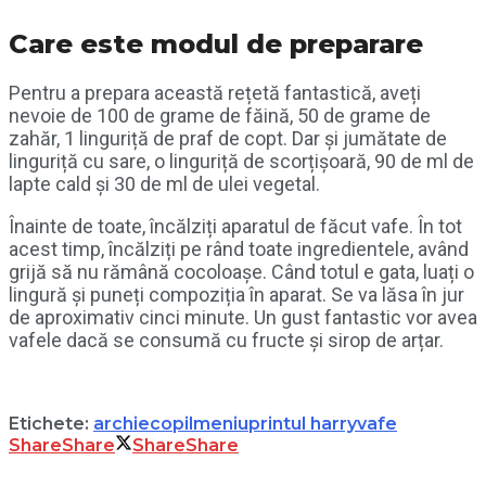
Care este modul de preparare
Pentru a prepara această rețetă fantastică, aveți
nevoie de 100 de grame de făină, 50 de grame de
zahăr, 1 linguriță de praf de copt. Dar și jumătate de
linguriță cu sare, o linguriță de scorțișoară, 90 de ml de
lapte cald și 30 de ml de ulei vegetal.
Înainte de toate, încălziți aparatul de făcut vafe. În tot
acest timp, încălziți pe rând toate ingredientele, având
grijă să nu rămână cocoloașe. Când totul e gata, luați o
lingură și puneți compoziția în aparat. Se va lăsa în jur
de aproximativ cinci minute. Un gust fantastic vor avea
vafele dacă se consumă cu fructe și sirop de arțar.
Etichete:
archie
copil
meniu
printul harry
vafe
Share
Share
Share
Share