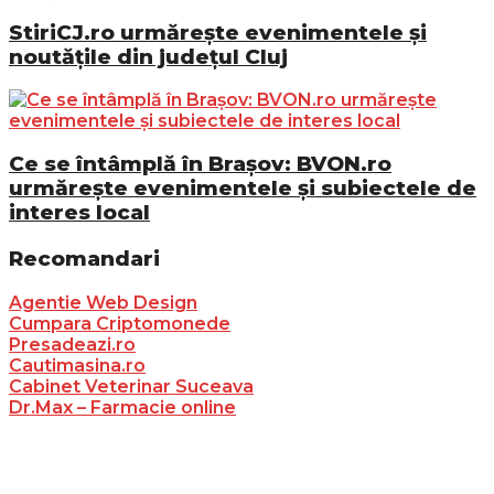
StiriCJ.ro urmărește evenimentele și
noutățile din județul Cluj
Ce se întâmplă în Brașov: BVON.ro
urmărește evenimentele și subiectele de
interes local
Recomandari
Agentie Web Design
Cumpara Criptomonede
Presadeazi.ro
Cautimasina.ro
Cabinet Veterinar Suceava
Dr.Max – Farmacie online