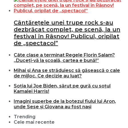
Cântărețele unei trupe rock s-au
dezbrăcat complet, pe scenă, la un
festival în Râșnov! Publicul, oripilat
de „spectacol”
Câte clase a terminat Regele Florin Salam?
„Duceți-vă la școală, cartea e bună!”
Mihai și Ana se străduiesc să găsească o cale
de mijloc. Ce decizie au luat?
Soția lui Joe Biden, sărut pe gură cu soțul
Kamalei Harris!
Imagini superbe de la botezul fiului lui Aron,
unde Sese și Giovana au fost nași
Trending
Cele mai recente