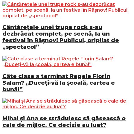
Cântărețele unei trupe rock s-au
dezbrăcat complet, pe scenă, la un
festival în Râșnov! Publicul, oripilat de
„spectacol”
Câte clase a terminat Regele Florin
Salam? „Duceți-vă la școală, cartea e
bună!”
Mihai și Ana se străduiesc să găsească o
cale de mijloc. Ce decizie au luat?