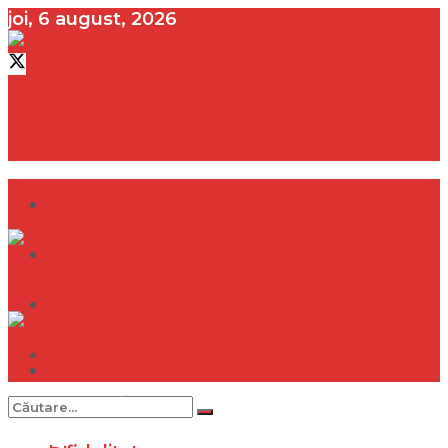
joi, 6 august, 2026
contact@vedeta.ro
Dramă
Infidelitate
Frumusețe
Sănătate
Dramă
Internațional