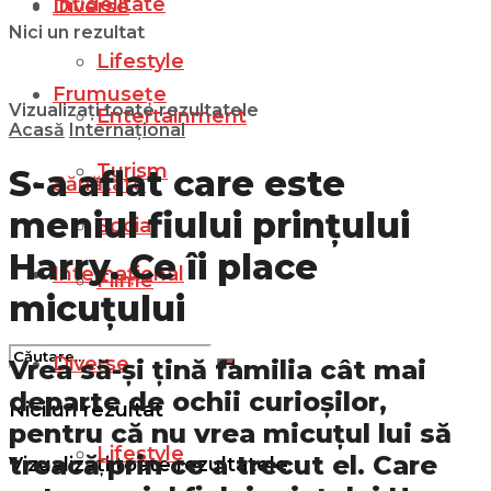
Infidelitate
Diverse
Nici un rezultat
Lifestyle
Frumusețe
Vizualizați toate rezultatele
Entertainment
Acasă
Internațional
Turism
S-a aflat care este
Sănătate
meniul fiului prințului
Social
Harry. Ce îi place
Internațional
Filme
micuțului
Diverse
Vrea să-și țină familia cât mai
departe de ochii curioșilor,
Nici un rezultat
pentru că nu vrea micuțul lui să
Lifestyle
treacă prin ce a trecut el. Care
Vizualizați toate rezultatele