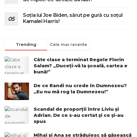
Soția lui Joe Biden, sărut pe gură cu soțul
Kamalei Harris!
Trending
Cele mai recente
Câte clase a terminat Regele Florin
Salam? „Duceți-vă la școală, cartea e
bună!”
De ce Randi nu crede în Dumnezeu?
„Eu nu mă rog la Dumnezeu!”
Scandal de proporții între Liviu și
Adrian. De ce s-au certat și ce și-au
spus
Mihai și Ana se străduiesc să găsească