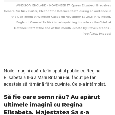
WINDSOR, ENGLAND - NOVEMBER 17: Queen Elizabeth II receives
General Sir Nick Carter, Chief of the Defence Staff, during an audience in
the Oak Room at Windsor Castle on November 17, 2021 in Windsor,
England. General Sir Nick is relinquishing his role as the Chief of
Defence Staff at the end of this month. (Photo by Steve Parsons -
Pool/Getty Images)
Noile imagini apărute în spațiul public cu Regina
Elisabeta a II-a a Marii Britanii i-au făcut pe fanii
acesteia să rămână fără cuvinte. Ce s-a întâmplat.
Să fie oare semn rău? Au apărut
ultimele imagini cu Regina
Elisabeta. Majestatea Sa s-a