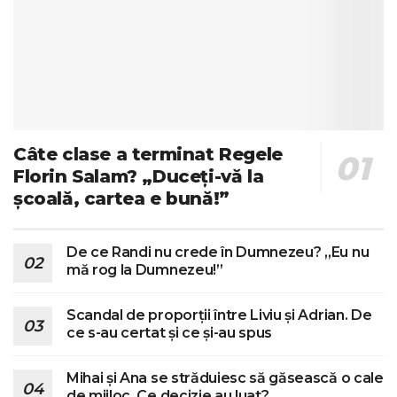
Câte clase a terminat Regele
Florin Salam? „Duceți-vă la
școală, cartea e bună!”
De ce Randi nu crede în Dumnezeu? „Eu nu
mă rog la Dumnezeu!”
Scandal de proporții între Liviu și Adrian. De
ce s-au certat și ce și-au spus
Mihai și Ana se străduiesc să găsească o cale
de mijloc. Ce decizie au luat?