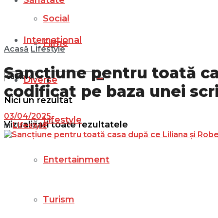
Sănătate
Social
Internațional
Filme
Acasă
Lifestyle
Sancțiune pentru toată ca
Diverse
codificat pe baza unei scri
Nici un rezultat
03/04/2025
Lifestyle
Vizualizați toate rezultatele
in
Lifestyle
Entertainment
Turism