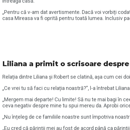
întreaga casă.
„Pentru că v-am dat avertismente. Dacă voi vorbiți codat 
casa Mireasa va fi oprită pentru toată lumea. Inclusiv p
Liliana a primit o scrisoare desp
Relația dintre Liliana și Robert se clatină, așa cum cei d
„Ce vrei tu să faci cu relația noastră?”, l-a întrebat Lilian
„Mergem mai departe! Cu limite! Să nu te mai bagi în cee
ceva negativ despre mine tu spui mereu da. Aprobi orice.
„Nu înțeleg de ce familiile noastre sunt împotriva noastră
„Eu cred că părinții mei au fost de acord până ca părinți