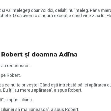
și vă înțelegeți doar voi doi, ceilalți nu înțeleg. Până mi
achete. O să avem o singură excepție când vine ziua lui F
re Robert și doamna Adina
oi au recunoscut.
a pe Robert.
a ce nu te privește! Când ești întrebată să iei apărarea 
 Eu îți iau mereu apărarea”, a spus Robert.
”, a spus Liliana.
i Lilianei să mă jignească”, a spus Robert.