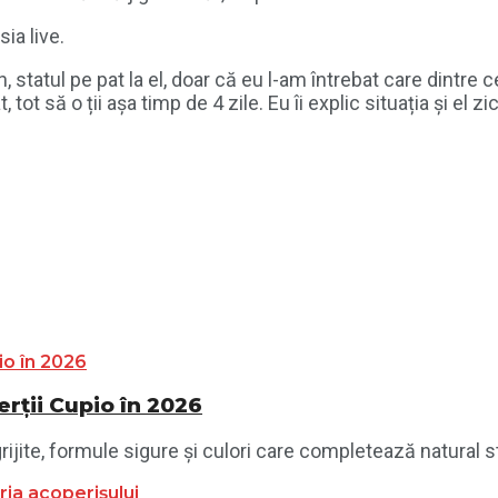
ia live.
, statul pe pat la el, doar că eu l-am întrebat care dintre 
 tot să o ții așa timp de 4 zile. Eu îi explic situația și el
ții Cupio în 2026
jite, formule sigure și culori care completează natural sti