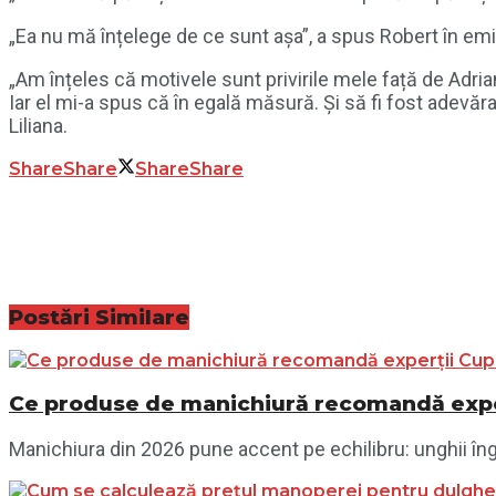
„Ea nu mă înțelege de ce sunt așa”, a spus Robert în emis
„Am înțeles că motivele sunt privirile mele față de Adrian
Iar el mi-a spus că în egală măsură. Și să fi fost adevărat,
Liliana.
Share
Share
Share
Share
Postări
Similare
Ce produse de manichiură recomandă exper
Manichiura din 2026 pune accent pe echilibru: unghii îngri