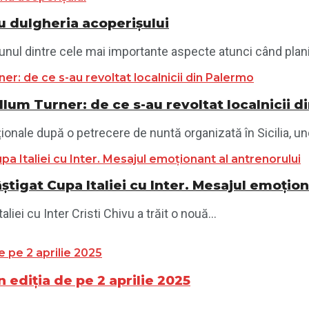
 dulgheria acoperișului
unul dintre cele mai importante aspecte atunci când planif
llum Turner: de ce s-au revoltat localnicii 
ionale după o petrecere de nuntă organizată în Sicilia, und
știgat Cupa Italiei cu Inter. Mesajul emoțio
iei cu Inter Cristi Chivu a trăit o nouă...
n ediția de pe 2 aprilie 2025