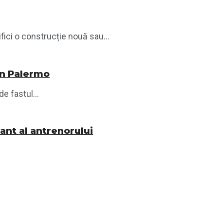
ici o construcție nouă sau...
din Palermo
e fastul...
nant al antrenorului