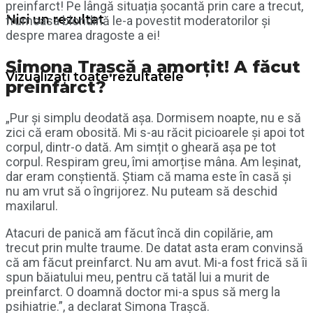
preinfarct! Pe lângă situația șocantă prin care a trecut,
Nici un rezultat
frumoasa blondină le-a povestit moderatorilor și
despre marea dragoste a ei!
Simona Trașcă a amorțit! A făcut
Vizualizați toate rezultatele
preinfarct?
„Pur și simplu deodată așa. Dormisem noapte, nu e să
zici că eram obosită. Mi s-au răcit picioarele și apoi tot
corpul, dintr-o dată. Am simțit o gheară așa pe tot
corpul. Respiram greu, îmi amorțise mâna. Am leșinat,
dar eram conștientă. Știam că mama este în casă și
nu am vrut să o îngrijorez. Nu puteam să deschid
maxilarul.
Atacuri de panică am făcut încă din copilărie, am
trecut prin multe traume. De datat asta eram convinsă
că am făcut preinfarct. Nu am avut. Mi-a fost frică să îi
spun băiatului meu, pentru că tatăl lui a murit de
preinfarct. O doamnă doctor mi-a spus să merg la
psihiatrie.”, a declarat Simona Trașcă.