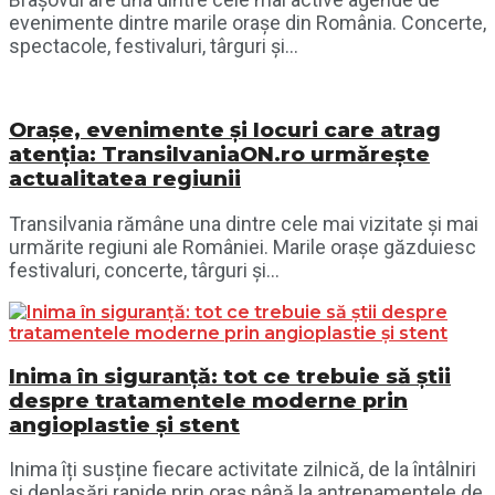
evenimente dintre marile orașe din România. Concerte,
spectacole, festivaluri, târguri și...
Orașe, evenimente și locuri care atrag
atenția: TransilvaniaON.ro urmărește
actualitatea regiunii
Transilvania rămâne una dintre cele mai vizitate și mai
urmărite regiuni ale României. Marile orașe găzduiesc
festivaluri, concerte, târguri și...
Inima în siguranță: tot ce trebuie să știi
despre tratamentele moderne prin
angioplastie și stent
Inima îți susține fiecare activitate zilnică, de la întâlniri
și deplasări rapide prin oraș până la antrenamentele de