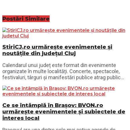
Postări
Similare
StiriCJ.ro urmărește evenimentele și
noutățile din județul Cluj
Calendarul unui județ este format din evenimente
organizate în multe localități. Concerte, spectacole,
festivaluri, târguri și manifestări publice atrag public...
Ce se întâmplă în Brașov: BVON.ro
urmărește evenimentele și subiectele de
interes local
Brașovul are una dintre cele mai active agende de