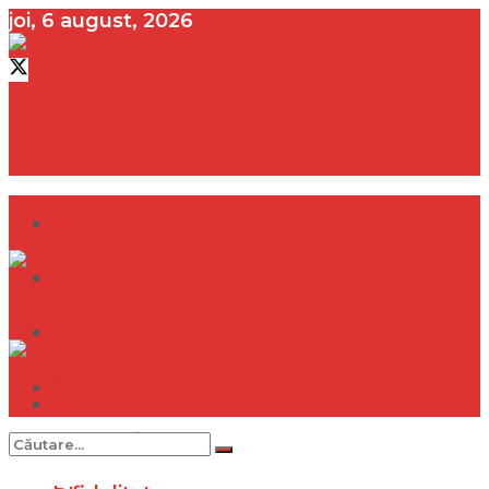
joi, 6 august, 2026
contact@vedeta.ro
Dramă
Infidelitate
Frumusețe
Sănătate
Dramă
Internațional