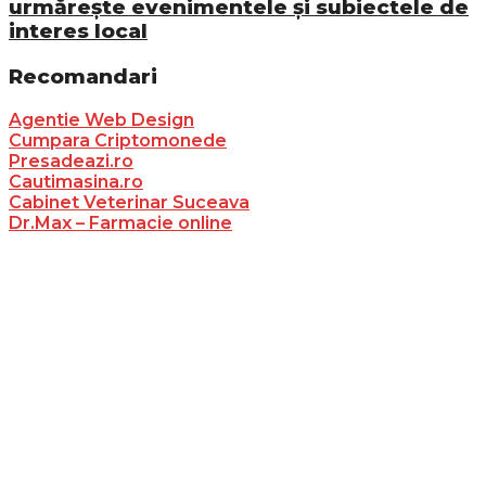
urmărește evenimentele și subiectele de
interes local
Recomandari
Agentie Web Design
Cumpara Criptomonede
Presadeazi.ro
Cautimasina.ro
Cabinet Veterinar Suceava
Dr.Max – Farmacie online