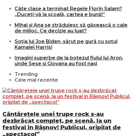
Câte clase a terminat Regele Florin Salam?
„Duceți-vă la școală, cartea e bună!”
Mihai și Ana se străduiesc să găsească o cale
de mijloc. Ce decizie au luat?
Soția lui Joe Biden, sărut pe gură cu soțul
Kamalei Harris!
Imagini superbe de la botezul fiului lui Aron,
unde Sese și Giovana au fost nași
Trending
Cele mai recente
Cântărețele unei trupe rock s-au
dezbrăcat complet, pe scenă, la un
festival în Râșnov! Publicul, oripilat de
„spectacol”