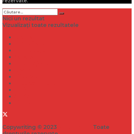
rezervate.
Nici un rezultat
Vizualizați toate rezultatele
Dramă
Infidelitate
Frumusețe
Sănătate
Internațional
Diverse
Lifestyle
Entertainment
Turism
Social
Filme
Copywriting © 2023
VEDETA.RO
Toate
drepturile rezervate.