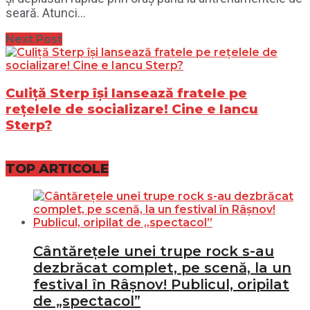
seară. Atunci...
Next Post
Culiță Sterp își lansează fratele pe
rețelele de socializare! Cine e Iancu
Sterp?
TOP ARTICOLE
Cântărețele unei trupe rock s-au
dezbrăcat complet, pe scenă, la un
festival în Râșnov! Publicul, oripilat
de „spectacol”