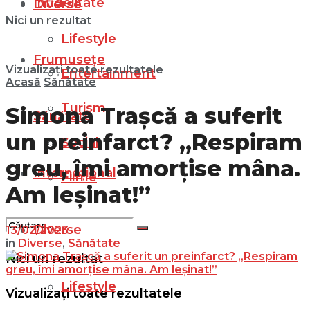
Infidelitate
Diverse
Nici un rezultat
Lifestyle
Frumusețe
Vizualizați toate rezultatele
Entertainment
Acasă
Sănătate
Turism
Simona Trașcă a suferit
Sănătate
un preinfarct? „Respiram
Social
greu, îmi amorțise mâna.
Internațional
Filme
Am leșinat!”
Diverse
13/02/2023
in
Diverse
,
Sănătate
Nici un rezultat
Lifestyle
Vizualizați toate rezultatele