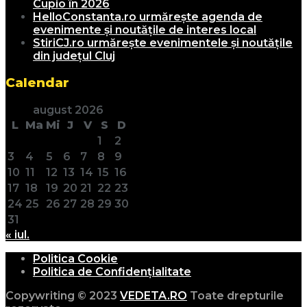
Cupio în 2026
HelloConstanta.ro urmărește agenda de
evenimente și noutățile de interes local
StiriCJ.ro urmărește evenimentele și noutățile
din județul Cluj
Calendar
august 2026
L
Ma
Mi
J
V
S
D
1
2
3
4
5
6
7
8
9
10
11
12
13
14
15
16
17
18
19
20
21
22
23
24
25
26
27
28
29
30
31
« iul.
Politica Cookie
Politica de Confidențialitate
Copywriting © 2023
VEDETA.RO
Toate drepturile