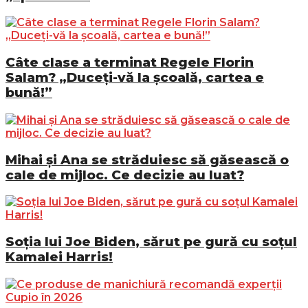
Câte clase a terminat Regele Florin
Salam? „Duceți-vă la școală, cartea e
bună!”
Mihai și Ana se străduiesc să găsească o
cale de mijloc. Ce decizie au luat?
Soția lui Joe Biden, sărut pe gură cu soțul
Kamalei Harris!